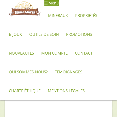
Menu
Aller
Aller
à
au
MINÉRAUX
PROPRIÉTÉS
la
contenu
navigation
BIJOUX
OUTILS DE SOIN
PROMOTIONS
Accueil
Archives
Cristal de quartz hématoïde brut
NOUVEAUTÉS
MON COMPTE
CONTACT
QUI SOMMES-NOUS?
TÉMOIGNAGES
CHARTE ÉTHIQUE
MENTIONS LÉGALES