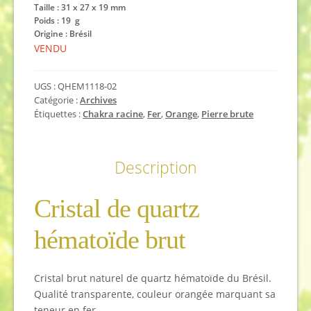
Taille : 31 x 27 x 19 mm
Poids : 19 g
Origine : Brésil
VENDU
UGS :
QHEM1118-02
Catégorie :
Archives
Étiquettes :
Chakra racine
,
Fer
,
Orange
,
Pierre brute
Description
Cristal de quartz
hématoïde brut
Cristal brut naturel de quartz hématoïde du Brésil.
Qualité transparente, couleur orangée marquant sa
teneur en fer.