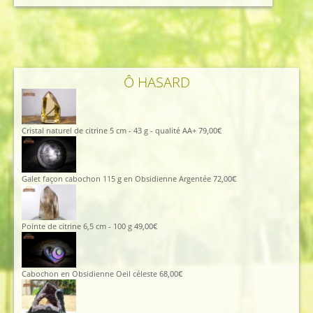
initial
actuel
était :
est :
96,00€.
86,00€.
Ô HASARD
Cristal naturel de citrine 5 cm - 43 g - qualité AA+
79,00
€
Galet façon cabochon 115 g en Obsidienne Argentée
72,00
€
Pointe de citrine 6,5 cm - 100 g
49,00
€
Cabochon en Obsidienne Oeil céleste
68,00
€