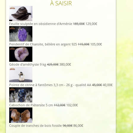
À SAISIR
Le
Le
Feuille sculptée en obsidienne d'Arménie
185,00
€
129,00
€
prix
prix
initial
actuel
était :
est :
185,00€.
129,00€.
Le
Le
Pendentif de Charoïte, bélière en argent 925
115,00
€
105,00
€
prix
prix
initial
actuel
était :
est :
115,00€.
105,00€.
Le
Le
Géode d'améthyste 9 kg
425,00
€
380,00
€
prix
prix
initial
actuel
était :
est :
425,00€.
380,00€.
Le
Le
Pointe de citrine à fantômes 3,3 cm - 26 g - qualité AA
45,00
€
40,00
€
prix
prix
initial
actuel
était :
est :
45,00€.
40,00€.
Le
Le
Cabochon de Piétersite 5 cm
112,00
€
102,00
€
prix
prix
initial
actuel
était :
est :
112,00€.
102,00€.
Le
Le
Couple de tranches de bois fossile
96,00
€
86,00
€
prix
prix