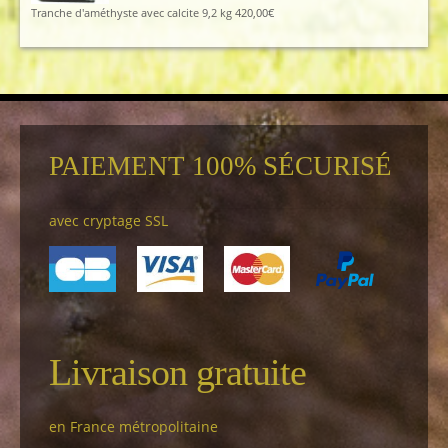
Tranche d'améthyste avec calcite 9,2 kg
420,00
€
PAIEMENT 100% SÉCURISÉ
avec cryptage SSL
Livraison gratuite
en France métropolitaine