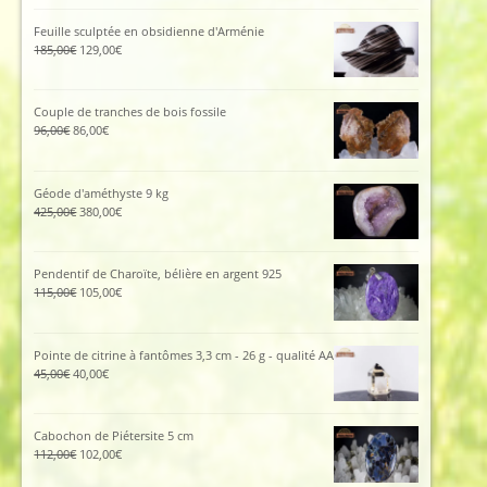
Feuille sculptée en obsidienne d'Arménie
Le
Le
185,00
€
129,00
€
prix
prix
initial
actuel
était :
est :
Couple de tranches de bois fossile
185,00€.
129,00€.
Le
Le
96,00
€
86,00
€
prix
prix
initial
actuel
était :
est :
Géode d'améthyste 9 kg
96,00€.
86,00€.
Le
Le
425,00
€
380,00
€
prix
prix
initial
actuel
était :
est :
Pendentif de Charoïte, bélière en argent 925
425,00€.
380,00€.
Le
Le
115,00
€
105,00
€
prix
prix
initial
actuel
était :
est :
Pointe de citrine à fantômes 3,3 cm - 26 g - qualité AA
115,00€.
105,00€.
Le
Le
45,00
€
40,00
€
prix
prix
initial
actuel
était :
est :
Cabochon de Piétersite 5 cm
45,00€.
40,00€.
Le
Le
112,00
€
102,00
€
prix
prix