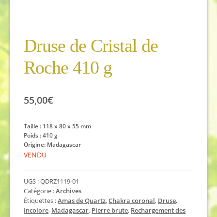
Druse de Cristal de
Roche 410 g
55,00
€
Taille : 118 x 80 x 55 mm
Poids : 410 g
Origine: Madagascar
VENDU
UGS :
QDRZ1119-01
Catégorie :
Archives
Étiquettes :
Amas de Quartz
,
Chakra coronal
,
Druse
,
Incolore
,
Madagascar
,
Pierre brute
,
Rechargement des