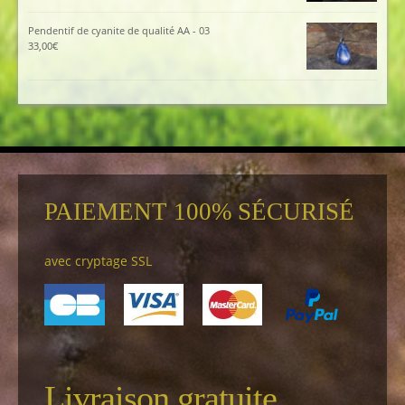
Pendentif de cyanite de qualité AA - 03
33,00
€
PAIEMENT 100% SÉCURISÉ
avec cryptage SSL
Livraison gratuite