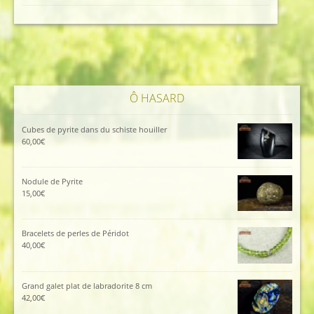
initial
actuel
était :
est :
112,00€.
102,00€.
Ô HASARD
Cubes de pyrite dans du schiste houiller
60,00
€
Nodule de Pyrite
15,00
€
Bracelets de perles de Péridot
40,00
€
Grand galet plat de labradorite 8 cm
42,00
€