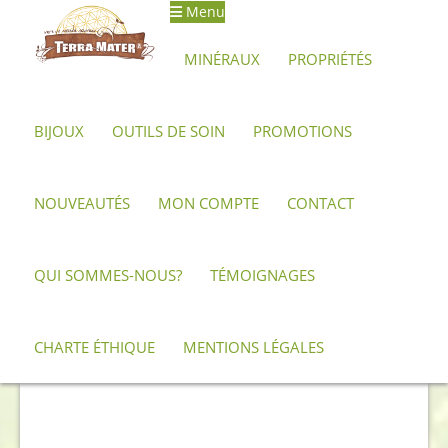
Menu
Aller
Aller
à
au
MINÉRAUX
PROPRIÉTÉS
la
contenu
navigation
BIJOUX
OUTILS DE SOIN
PROMOTIONS
Accueil
Archives
Druse de Cristal de Roche 410 g
NOUVEAUTÉS
MON COMPTE
CONTACT
QUI SOMMES-NOUS?
TÉMOIGNAGES
CHARTE ÉTHIQUE
MENTIONS LÉGALES