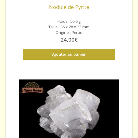
Nodule de Pyrite
Poids : 56,6 g
Taille : 36 x 28 x 23 mm
Origine : Pérou
24,00
€
Ajouter au panier