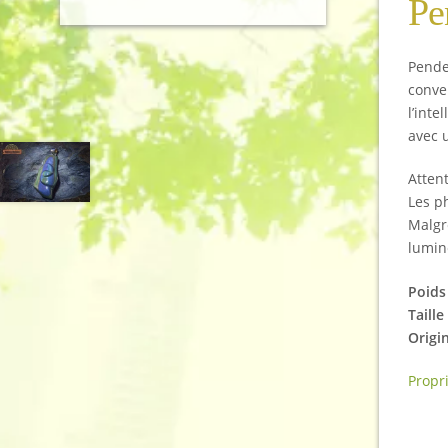
Pe
Penden
conve
l’inte
avec 
Attent
Les ph
Malgr
lumin
Poids 
Taille 
Origi
Propr