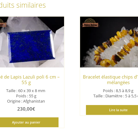
uits similaires
é de Lapis Lazuli poli 6 cm –
Bracelet élastique chips 
55 g
mélangées
Taille : 60 x 39 x 8
mm
Poids : 8,5 à 8,9 g
Poids : 55 g
Taille : Diamètre : 5 à 5,
Origine : Afghanistan
230,00
€
Lire la suite
Ajouter au panier