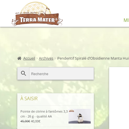
Aller
Aller
M
à
au
la
contenu
navigation
Accueil
Archives
Pendentif Spiralé d’Obsidienne Manta Hui
À SAISIR
Pointe de citrine à fantômes 3,3
cm - 26 g - qualité AA
Le
Le
45,00
€
40,00
€
prix
prix