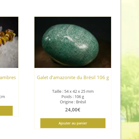
d’ambres
Galet d’amazonite du Brésil 106 g
Taille : 54 x 42 x 25 mm
5 cm
Poids : 106 g
Origine : Brésil
24,00
€
Ajouter au panier