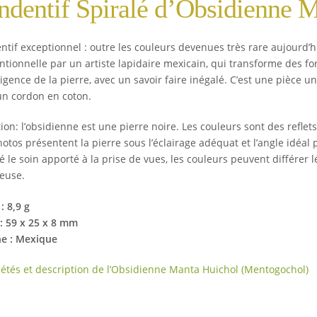
ndentif Spiralé d’Obsidienne
tif exceptionnel : outre les couleurs devenues très rare aujourd’hui
ntionnelle par un artiste lapidaire mexicain, qui transforme des fo
lligence de la pierre, avec un savoir faire inégalé. C’est une pièce u
un cordon en coton.
ion: l’obsidienne est une pierre noire. Les couleurs sont des reflets
otos présentent la pierre sous l’éclairage adéquat et l’angle idéal 
é le soin apporté à la prise de vues, les couleurs peuvent différe
euse.
:
8,9
g
:
59 x 25 x 8 mm
ne : Mexique
iétés et description de l’Obsidienne Manta Huichol (Mentogochol)