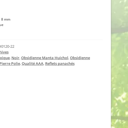
x 8 mm
ue
0120-22
hives
xique
,
Noir
,
Obsidienne Manta Huichol
,
Obsidienne
Pierre Polie
,
Qualité AAA
,
Reflets panachés