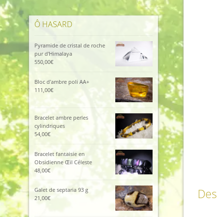
Ô HASARD
Pyramide de cristal de roche
pur d'Himalaya
550,00
€
Bloc d'ambre poli AA+
111,00
€
Bracelet ambre perles
cylindriques
54,00
€
Bracelet fantaisie en
Obsidienne Œil Céleste
48,00
€
Galet de septaria 93 g
Des
21,00
€