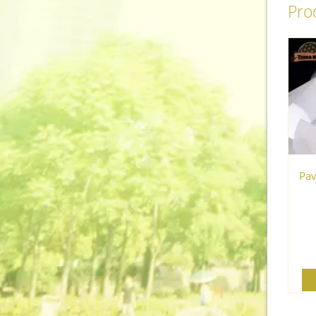
Prod
Pav