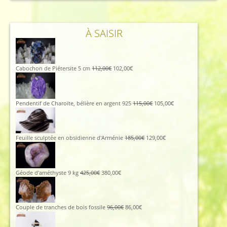
ancien
À SAISIR
Le
Le
Cabochon de Piétersite 5 cm
112,00
€
102,00
€
prix
prix
initial
actuel
était :
est :
112,00€.
102,00€.
Le
Le
Pendentif de Charoïte, bélière en argent 925
115,00
€
105,00
€
prix
prix
initial
actuel
était :
est :
115,00€.
105,00€.
Le
Le
Feuille sculptée en obsidienne d'Arménie
185,00
€
129,00
€
prix
prix
initial
actuel
était :
est :
185,00€.
129,00€.
Le
Le
Géode d'améthyste 9 kg
425,00
€
380,00
€
prix
prix
initial
actuel
était :
est :
425,00€.
380,00€.
Le
Le
Couple de tranches de bois fossile
96,00
€
86,00
€
prix
prix
initial
actuel