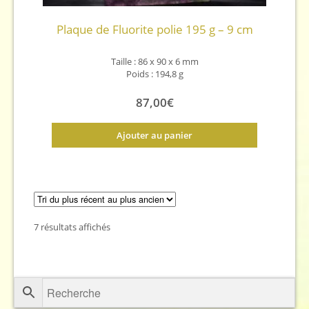
Plaque de Fluorite polie 195 g – 9 cm
Taille : 86 x 90 x 6 mm
Poids : 194,8 g
87,00
€
Ajouter au panier
Trié
7 résultats affichés
du
plus
récent
au
plus