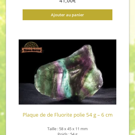
41,00
€
Ajouter au panier
Plaque de de Fluorite polie 54 g – 6 cm
Taille : 58 x 45 x 11 mm
Poids : 54 g