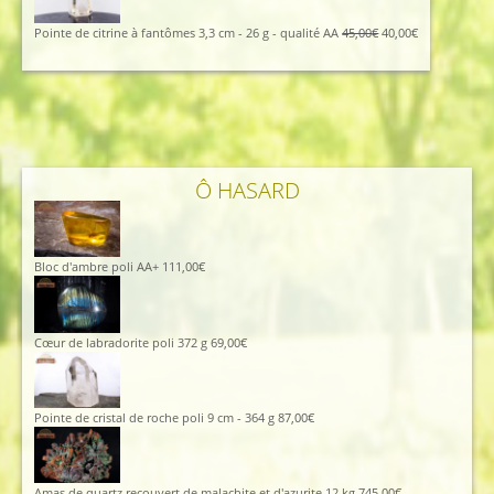
était :
est :
96,00€.
86,00€.
Le
Le
Pointe de citrine à fantômes 3,3 cm - 26 g - qualité AA
45,00
€
40,00
€
prix
prix
initial
actuel
était :
est :
45,00€.
40,00€.
Ô HASARD
Bloc d'ambre poli AA+
111,00
€
Cœur de labradorite poli 372 g
69,00
€
Pointe de cristal de roche poli 9 cm - 364 g
87,00
€
Amas de quartz recouvert de malachite et d'azurite 12 kg
745,00
€