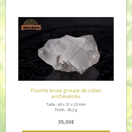
Fluorite brute groupe de cubes
enchevétrés
Taille : 43 x 31 x 23 mm
Poids : 36,2 g
35,00
€