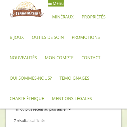
Menu
Aller
Aller
à
au
MINÉRAUX
PROPRIÉTÉS
la
contenu
navigation
BIJOUX
OUTILS DE SOIN
PROMOTIONS
Accueil
Minéraux, pierres et cristaux
Fluorite
NOUVEAUTÉS
MON COMPTE
CONTACT
Fluorite
QUI SOMMES-NOUS?
TÉMOIGNAGES
Description minéralogique et propriétés de
la Fluorite
CHARTE ÉTHIQUE
MENTIONS LÉGALES
Trié
7 résultats affichés
du