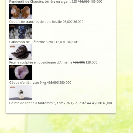
Le
Le
Pendentif de Charoïte, bélière en argent 925
115,00
€
105,00
€
prix
prix
initial
actuel
était :
est :
115,00€.
105,00€.
Le
Le
Couple de tranches de bois fossile
96,00
€
86,00
€
prix
prix
initial
actuel
était :
est :
96,00€.
86,00€.
Le
Le
Cabochon de Piétersite 5 cm
112,00
€
102,00
€
prix
prix
initial
actuel
était :
est :
112,00€.
102,00€.
Le
Le
Feuille sculptée en obsidienne d'Arménie
185,00
€
129,00
€
prix
prix
initial
actuel
était :
est :
185,00€.
129,00€.
Le
Le
Géode d'améthyste 9 kg
425,00
€
380,00
€
prix
prix
initial
actuel
était :
est :
425,00€.
380,00€.
Le
Le
Pointe de citrine à fantômes 3,3 cm - 26 g - qualité AA
45,00
€
40,00
€
prix
prix
initial
actuel
était :
est :
45,00€.
40,00€.