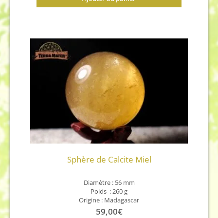
Sphère de Calcite Miel
Diamètre : 56 mm
Poids : 260 g
Origine : Madagascar
59,00
€