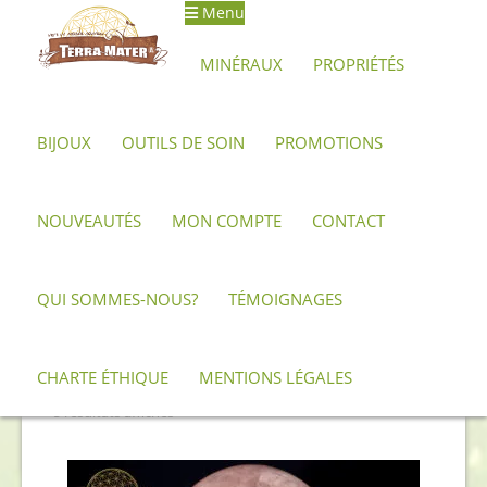
Menu
Aller
Aller
à
au
MINÉRAUX
PROPRIÉTÉS
la
contenu
navigation
BIJOUX
OUTILS DE SOIN
PROMOTIONS
Accueil
Outils de soin
Sphères
NOUVEAUTÉS
MON COMPTE
CONTACT
Sphères
QUI SOMMES-NOUS?
TÉMOIGNAGES
CHARTE ÉTHIQUE
MENTIONS LÉGALES
Trié
5 résultats affichés
du
plus
récent