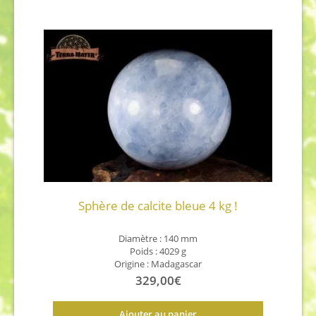
Sphère de calcite bleue 4 kg !
Diamètre : 140 mm
Poids : 4029 g
Origine : Madagascar
329,00
€
Ajouter au panier