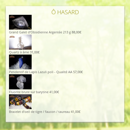
Ô HASARD
Grand Galet d'Obsidienne Argentée 213 g
88,00
€
Quartz à âme
31,00
€
Pendentif de Lapis Lazuli poli - Qualité AA
57,00
€
Fluorite brute sur barytine
41,00
€
Bracelet d'oeil de tigre / faucon / taureau
41,00
€