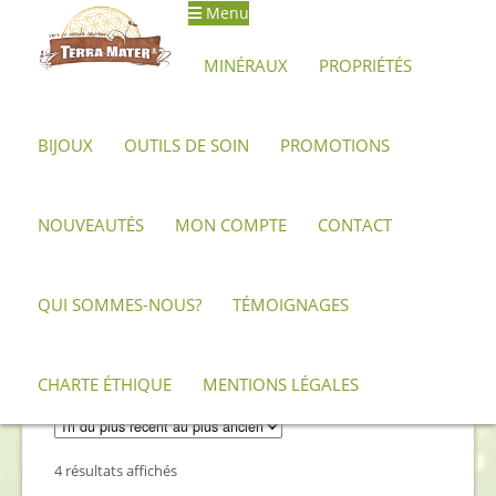
Menu
Aller
Aller
à
au
MINÉRAUX
PROPRIÉTÉS
la
contenu
navigation
BIJOUX
OUTILS DE SOIN
PROMOTIONS
Accueil
Minéraux, pierres et cristaux
Aragonite
NOUVEAUTÉS
MON COMPTE
CONTACT
Aragonite
QUI SOMMES-NOUS?
TÉMOIGNAGES
Description minéralogique et propriétés de
l’Aragonite
CHARTE ÉTHIQUE
MENTIONS LÉGALES
Trié
4 résultats affichés
du