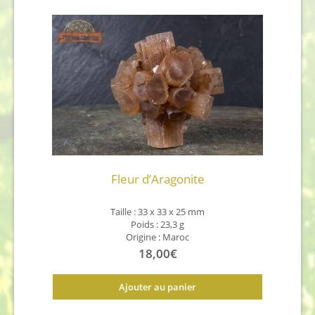
plus
récent
au
plus
ancien
Fleur d’Aragonite
Taille : 33 x 33 x 25 mm
Poids : 23,3 g
Origine : Maroc
18,00
€
Ajouter au panier