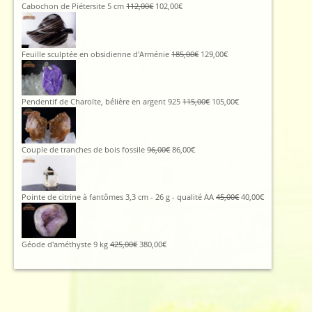
Le
Le
Cabochon de Piétersite 5 cm
112,00
€
102,00
€
prix
prix
initial
actuel
était :
est :
112,00€.
102,00€.
Le
Le
Feuille sculptée en obsidienne d'Arménie
185,00
€
129,00
€
prix
prix
initial
actuel
était :
est :
185,00€.
129,00€.
Le
Le
Pendentif de Charoïte, bélière en argent 925
115,00
€
105,00
€
prix
prix
initial
actuel
était :
est :
115,00€.
105,00€.
Le
Le
Couple de tranches de bois fossile
96,00
€
86,00
€
prix
prix
initial
actuel
était :
est :
96,00€.
86,00€.
Le
Le
Pointe de citrine à fantômes 3,3 cm - 26 g - qualité AA
45,00
€
40,00
€
prix
prix
initial
actuel
était :
est :
45,00€.
40,00€.
Le
Le
Géode d'améthyste 9 kg
425,00
€
380,00
€
prix
prix
initial
actuel
était :
est :
425,00€.
380,00€.