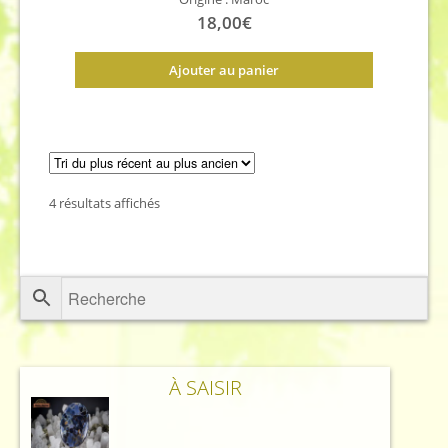
18,00
€
Ajouter au panier
Trié
4 résultats affichés
du
plus
récent
au
plus
ancien
À SAISIR