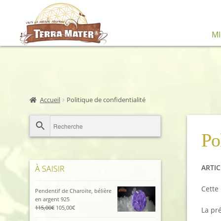
Aller
Aller
M
à
au
la
contenu
navigation
Accueil
Politique de confidentialité
Po
ARTIC
À SAISIR
Cette 
Pendentif de Charoïte, bélière
en argent 925
Le
Le
115,00
€
105,00
€
La pré
prix
prix