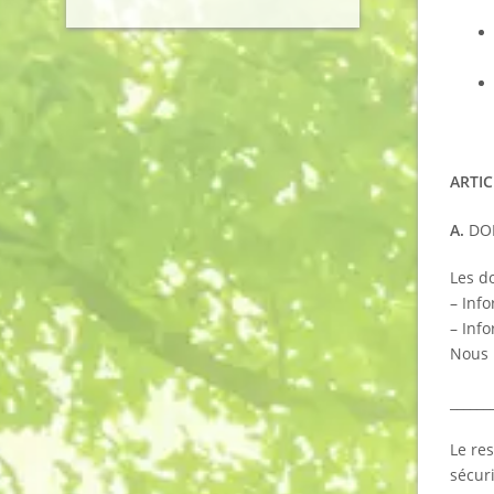
ARTIC
A.
DO
Les do
– Inf
– Inf
Nous 
______
Le re
sécur