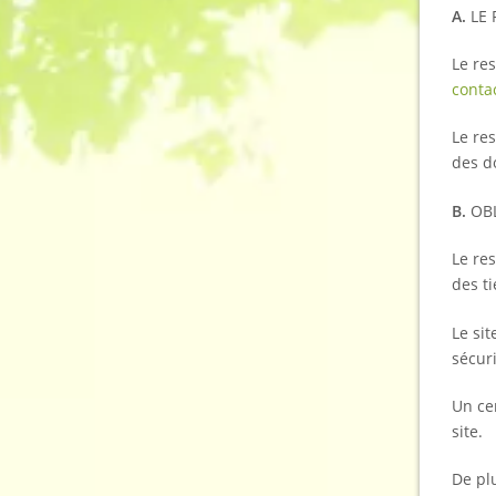
A.
LE
Le re
contac
Le re
des d
B.
OB
Le re
des ti
Le sit
sécur
Un cer
site.
De plu