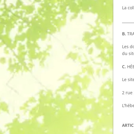
La col
______
B.
TRA
Les do
du sit
C.
HÉ
Le sit
2 rue
L’héb
ARTI