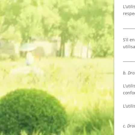
L’uti
respe
______
S’il 
utilis
______
b. Dro
L’util
confo
L’util
c. Dro