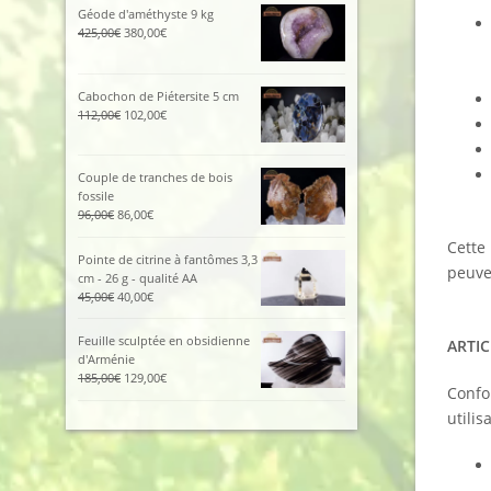
initial
actuel
Géode d'améthyste 9 kg
était :
est :
Le
Le
425,00
€
380,00
€
115,00€.
105,00€.
prix
prix
initial
actuel
était :
est :
Cabochon de Piétersite 5 cm
425,00€.
380,00€.
Le
Le
112,00
€
102,00
€
prix
prix
initial
actuel
était :
est :
Couple de tranches de bois
112,00€.
102,00€.
fossile
Le
Le
96,00
€
86,00
€
prix
prix
Cette 
initial
actuel
Pointe de citrine à fantômes 3,3
était :
est :
peuve
cm - 26 g - qualité AA
96,00€.
86,00€.
Le
Le
45,00
€
40,00
€
prix
prix
initial
actuel
Feuille sculptée en obsidienne
ARTIC
était :
est :
d'Arménie
45,00€.
40,00€.
Le
Le
185,00
€
129,00
€
Confo
prix
prix
initial
actuel
utilis
était :
est :
185,00€.
129,00€.