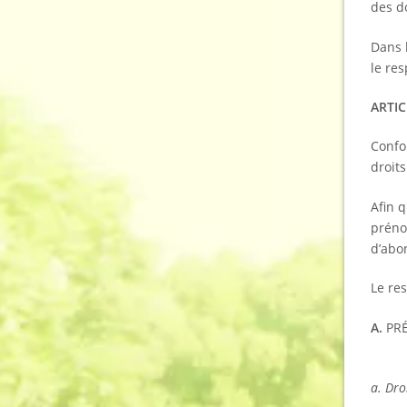
des d
Dans l
le re
ARTIC
Confo
droit
Afin 
préno
d’abo
Le re
A.
PRÉ
a. Dro