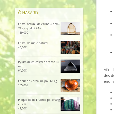
Ô HASARD
Cristal naturel de citrine 4,7 cm -
74 g - qualité AA+
159,00
€
Cristal de rutile naturel
48,00
€
Pyramide en cristal de roche 36
mm
Afin d
64,00
€
des d
énumé
Coeur de Cornaline poli 643 g
135,00
€
Plaque de de Fluorite polie 90 g
- 8 cm
49,00
€