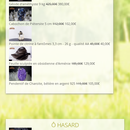
96,00€.
86,00€.
Le
Le
Géode d'améthyste 9 kg
425,00
€
380,00
€
prix
prix
initial
actuel
était :
est :
425,00€.
380,00€.
Le
Le
Cabochon de Piétersite 5 cm
112,00
€
102,00
€
prix
prix
initial
actuel
était :
est :
112,00€.
102,00€.
Le
Le
Pointe de citrine à fantômes 3,3 cm - 26 g - qualité AA
45,00
€
40,00
€
prix
prix
initial
actuel
était :
est :
45,00€.
40,00€.
Le
Le
Feuille sculptée en obsidienne d'Arménie
185,00
€
129,00
€
prix
prix
initial
actuel
était :
est :
185,00€.
129,00€.
Le
Le
Pendentif de Charoïte, bélière en argent 925
115,00
€
105,00
€
prix
prix
initial
actuel
était :
est :
115,00€.
105,00€.
Ô HASARD