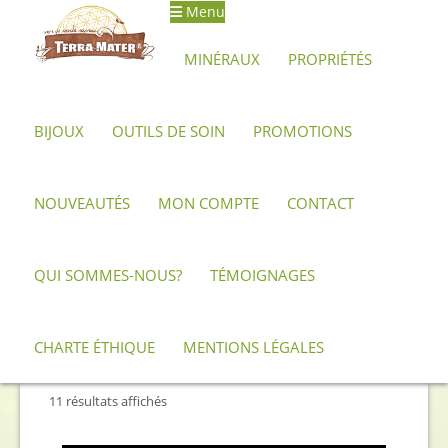
Menu
Aller
Aller
à
au
MINÉRAUX
PROPRIÉTÉS
la
contenu
navigation
BIJOUX
OUTILS DE SOIN
PROMOTIONS
Accueil
Outils de soin
Pendules de radiesthésie
NOUVEAUTÉS
MON COMPTE
CONTACT
Pendules de
radiesthésie
QUI SOMMES-NOUS?
TÉMOIGNAGES
CHARTE ÉTHIQUE
MENTIONS LÉGALES
Trié
11 résultats affichés
du
plus