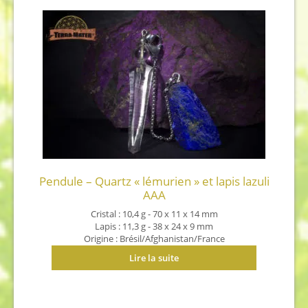
Pendule – Quartz « lémurien » et lapis lazuli
AAA
Cristal : 10,4 g - 70 x 11 x 14 mm
Lapis : 11,3 g - 38 x 24 x 9 mm
Origine : Brésil/Afghanistan/France
Lire la suite