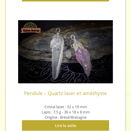
Pendule – Quartz laser et améthyste
Cristal laser : 52 x 10 mm
Lapis : 7,5 g - 36 x 18 x 8 mm
Origine : Brésil/Bretagne
Lire la suite