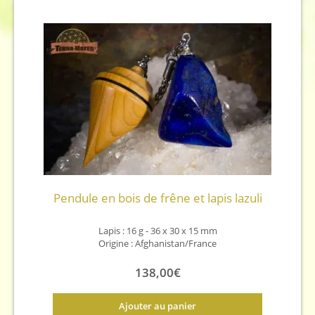
Pendule en bois de frêne et lapis lazuli
Lapis : 16 g - 36 x 30 x 15 mm
Origine : Afghanistan/France
138,00
€
Ajouter au panier