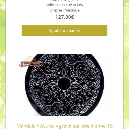
Taille : 150 x 9 mm env.
Origine : Mexique
127,00
€
Ajouter au panier
Mandala « Astres » gravé sur obsidienne 15