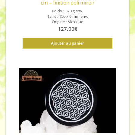
cm – finition poli miroir
Poids : 370 g env.
Taille : 150 x 9 mm env.
Origine : Mexique
127,00
€
Ajouter au panier