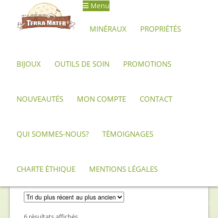
Menu
Aller
Aller
à
au
MINÉRAUX
PROPRIÉTÉS
la
contenu
navigation
BIJOUX
OUTILS DE SOIN
PROMOTIONS
Accueil
Minéraux, pierres et cristaux
Obsidienne
Obsidienne Noire
NOUVEAUTÉS
MON COMPTE
CONTACT
Obsidienne Noire
QUI SOMMES-NOUS?
TÉMOIGNAGES
Description minéralogique et propriétés de
CHARTE ÉTHIQUE
MENTIONS LÉGALES
l’Obsidienne noire
Trié
6 résultats affichés