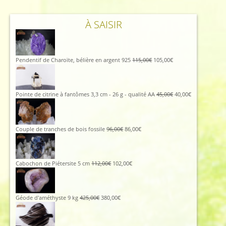
À SAISIR
Le
Le
Pendentif de Charoïte, bélière en argent 925
115,00
€
105,00
€
prix
prix
initial
actuel
était :
est :
115,00€.
105,00€.
Le
Le
Pointe de citrine à fantômes 3,3 cm - 26 g - qualité AA
45,00
€
40,00
€
prix
prix
initial
actuel
était :
est :
45,00€.
40,00€.
Le
Le
Couple de tranches de bois fossile
96,00
€
86,00
€
prix
prix
initial
actuel
était :
est :
96,00€.
86,00€.
Le
Le
Cabochon de Piétersite 5 cm
112,00
€
102,00
€
prix
prix
initial
actuel
était :
est :
112,00€.
102,00€.
Le
Le
Géode d'améthyste 9 kg
425,00
€
380,00
€
prix
prix
initial
actuel
était :
est :