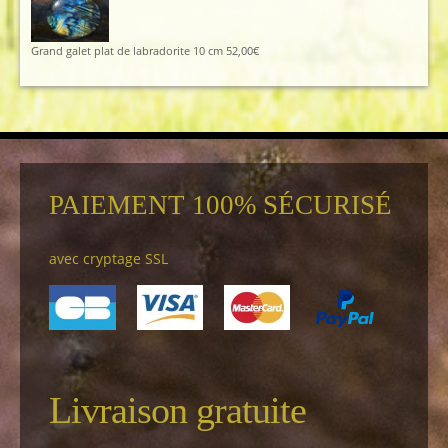
Grand galet plat de labradorite 10 cm
52,00
€
PAIEMENT 100% SÉCURISÉ
avec cryptage SSL
Livraison gratuite