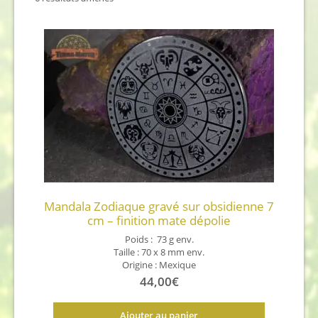
du
plus
récent
au
plus
ancien
Mandala Zodiaque gravé sur obsidienne 7
cm – finition mate dépolie
Poids : 73 g env.
Taille : 70 x 8 mm env.
Origine : Mexique
44,00
€
Ajouter au panier