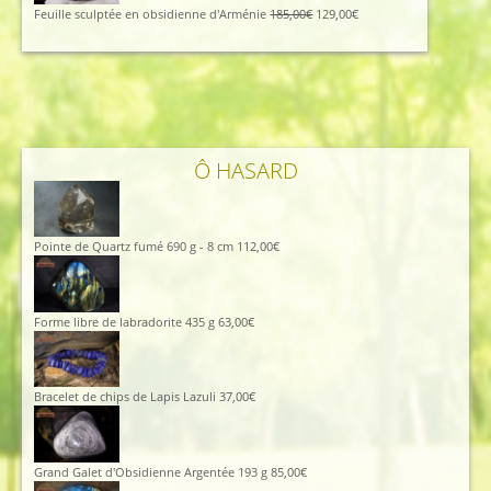
425,00€.
380,00€.
Le
Le
Feuille sculptée en obsidienne d'Arménie
185,00
€
129,00
€
prix
prix
initial
actuel
était :
est :
185,00€.
129,00€.
Ô HASARD
Pointe de Quartz fumé 690 g - 8 cm
112,00
€
Forme libre de labradorite 435 g
63,00
€
Bracelet de chips de Lapis Lazuli
37,00
€
Grand Galet d'Obsidienne Argentée 193 g
85,00
€