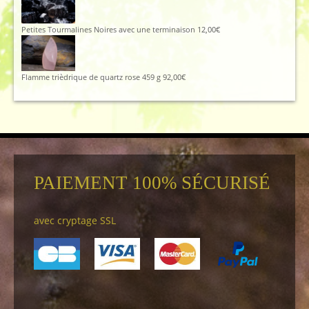
Petites Tourmalines Noires avec une terminaison
12,00
€
Flamme trièdrique de quartz rose 459 g
92,00
€
PAIEMENT 100% SÉCURISÉ
avec cryptage SSL