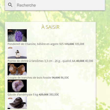
À SAISIR
Le
Le
Pendentif de Charoïte, bélière en argent 925
115,00
€
105,00
€
prix
prix
initial
actuel
était :
est :
115,00€.
105,00€.
Le
Le
Pointe de citrine à fantômes 3,3 cm - 26 g - qualité AA
45,00
€
40,00
€
prix
prix
initial
actuel
était :
est :
45,00€.
40,00€.
Le
Le
Couple de tranches de bois fossile
96,00
€
86,00
€
prix
prix
initial
actuel
était :
est :
96,00€.
86,00€.
Le
Le
Géode d'améthyste 9 kg
425,00
€
380,00
€
prix
prix
initial
actuel
était :
est :