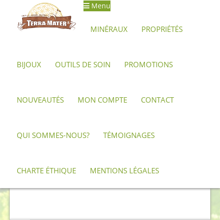
Menu
Aller
Aller
à
au
MINÉRAUX
PROPRIÉTÉS
la
contenu
navigation
BIJOUX
OUTILS DE SOIN
PROMOTIONS
Accueil
Minéraux, pierres et cristaux
Spinelle
NOUVEAUTÉS
MON COMPTE
CONTACT
Spinelle
QUI SOMMES-NOUS?
TÉMOIGNAGES
Aucun produit ne correspond à votre
CHARTE ÉTHIQUE
MENTIONS LÉGALES
sélection.