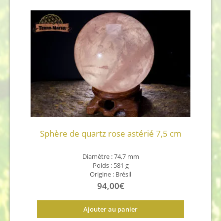
plus
récent
au
plus
ancien
Sphère de quartz rose astérié 7,5 cm
Diamètre : 74,7 mm
Poids : 581 g
Origine : Brésil
94,00
€
Ajouter au panier