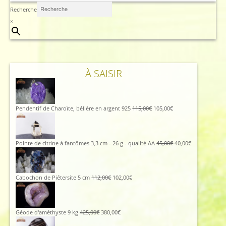
Recherche
×
À SAISIR
Le
Le
Pendentif de Charoïte, bélière en argent 925
115,00
€
105,00
€
prix
prix
initial
actuel
était :
est :
115,00€.
105,00€.
Le
Le
Pointe de citrine à fantômes 3,3 cm - 26 g - qualité AA
45,00
€
40,00
€
prix
prix
initial
actuel
était :
est :
45,00€.
40,00€.
Le
Le
Cabochon de Piétersite 5 cm
112,00
€
102,00
€
prix
prix
initial
actuel
était :
est :
112,00€.
102,00€.
Le
Le
Géode d'améthyste 9 kg
425,00
€
380,00
€
prix
prix