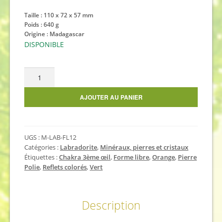
Taille : 110 x 72 x 57 mm
Poids : 640 g
Origine : Madagascar
DISPONIBLE
quantité
de
Forme
AJOUTER AU PANIER
libre
de
labradorite
UGS :
M-LAB-FL12
640
Catégories :
Labradorite
,
Minéraux, pierres et cristaux
g
Étiquettes :
Chakra 3ème œil
,
Forme libre
,
Orange
,
Pierre
Polie
,
Reflets colorés
,
Vert
Description