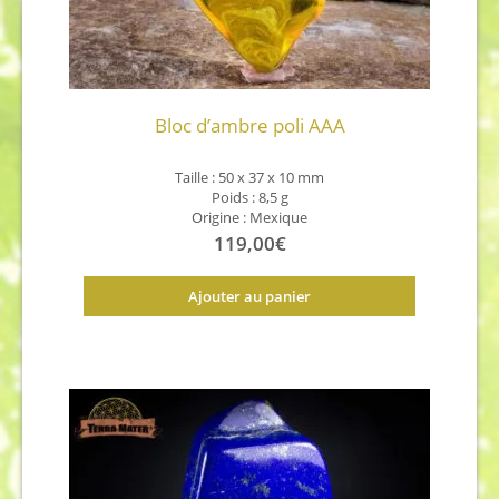
Bloc d’ambre poli AAA
Taille : 50 x 37 x 10 mm
Poids : 8,5 g
Origine : Mexique
119,00
€
Ajouter au panier