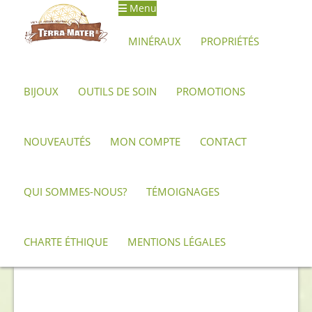
Menu
Aller
Aller
à
au
MINÉRAUX
PROPRIÉTÉS
la
contenu
navigation
BIJOUX
OUTILS DE SOIN
PROMOTIONS
Accueil
Minéraux, pierres et cristaux
Labradorite
Forme
libre de labradorite 640 g
NOUVEAUTÉS
MON COMPTE
CONTACT
QUI SOMMES-NOUS?
TÉMOIGNAGES
CHARTE ÉTHIQUE
MENTIONS LÉGALES