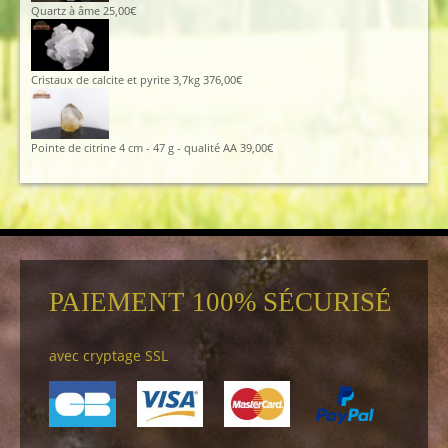
Quartz à âme
25,00
€
Cristaux de calcite et pyrite 3,7kg
376,00
€
Pointe de citrine 4 cm - 47 g - qualité AA
39,00
€
PAIEMENT 100% SÉCURISÉ
avec cryptage SSL