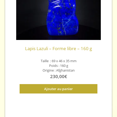
Lapis Lazuli – Forme libre – 160 g
Taille : 69 x 46 x 35 mm
Poids : 160 g
Origine : Afghanistan
230,00
€
Ajouter au panier