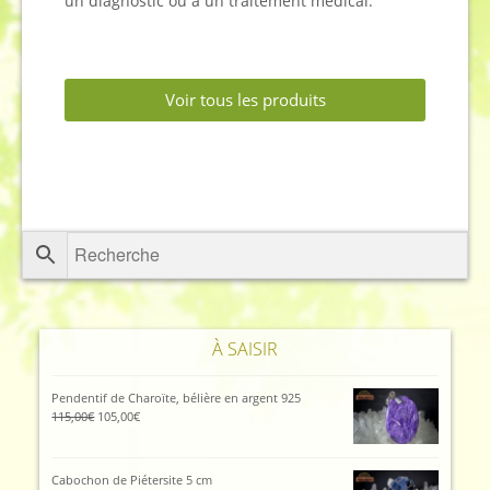
un diagnostic ou à un traitement médical.
Voir tous les produits
À SAISIR
Pendentif de Charoïte, bélière en argent 925
115,00
€
105,00
€
Cabochon de Piétersite 5 cm