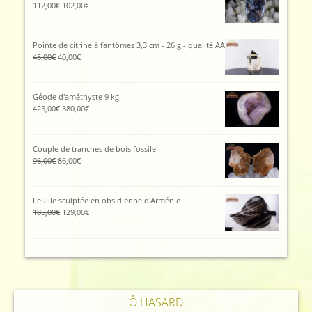
112,00
€
102,00
€
Pointe de citrine à fantômes 3,3 cm - 26 g - qualité AA
45,00
€
40,00
€
Géode d'améthyste 9 kg
425,00
€
380,00
€
Couple de tranches de bois fossile
96,00
€
86,00
€
Feuille sculptée en obsidienne d'Arménie
185,00
€
129,00
€
Ô HASARD