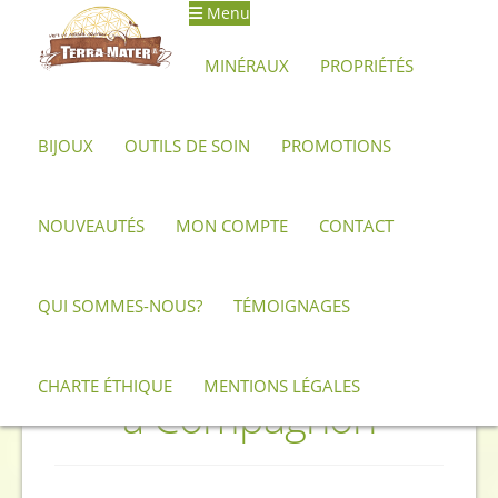
Menu
MINÉRAUX
PROPRIÉTÉS
BIJOUX
OUTILS DE SOIN
PROMOTIONS
Accueil
Le Blog
NOUVEAUTÉS
MON COMPTE
CONTACT
Catégorie :
Le Blog
QUI SOMMES-NOUS?
TÉMOIGNAGES
Publié le
23 mars 2023
par
Axel - Terra Mater
—
Laisser
un commentaire
Pendule Asymétrique
CHARTE ÉTHIQUE
MENTIONS LÉGALES
à Compagnon