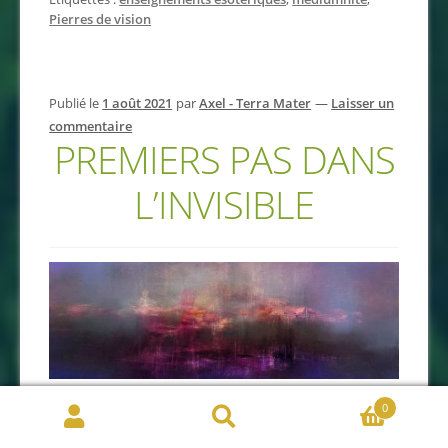
Pierres de vision
Publié le
1 août 2021
par
Axel - Terra Mater
—
Laisser un
commentaire
PREMIERS PAS DANS
L’INVISIBLE
0
Selon ce que je
percevois
, pénétrer dans les mondes
Recherche
invisibles c’est comme rentrer dans un