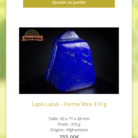
Ajouter au panier
Lapis Lazuli – Forme libre 310 g
Taille : 82 x 71 x 28 mm
Poids : 310 g
Origine : Afghanistan
255,00
€