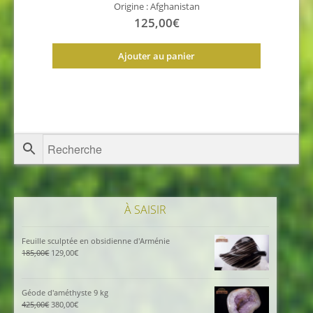
Origine : Afghanistan
125,00
€
Ajouter au panier
À SAISIR
Feuille sculptée en obsidienne d'Arménie
Le
Le
185,00
€
129,00
€
prix
prix
initial
actuel
était :
est :
Géode d'améthyste 9 kg
185,00€.
129,00€.
Le
Le
425,00
€
380,00
€