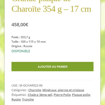
Charoïte 354 g – 17 cm
458,00
€
Poids : 353,7 g
Taille : 169 x 115 x 10 mm
Origine : Russie
DISPONIBLE
quantité
AJOUTER AU PANIER
de
Grande
plaque
UGS :
M-GCHAR922-06
de
Catégories :
Charoïte
,
Minéraux, pierres et cristaux
Charoïte
Étiquettes :
Chakra 3ème œil
,
Pierre Polie
,
Plaque polie
,
354
Russie
,
Tranche
g