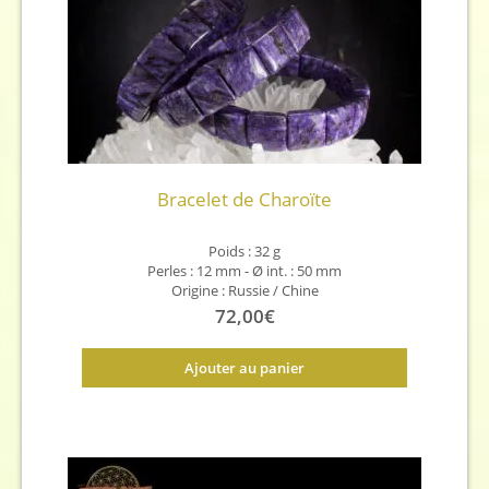
Bracelet de Charoïte
Poids : 32 g
Perles : 12 mm - Ø int. : 50 mm
Origine : Russie / Chine
72,00
€
Ajouter au panier