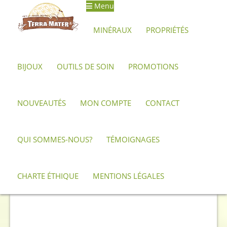
Menu
Aller
Aller
à
au
MINÉRAUX
PROPRIÉTÉS
la
contenu
navigation
BIJOUX
OUTILS DE SOIN
PROMOTIONS
Accueil
Minéraux, pierres et cristaux
Charoïte
Grande
plaque de Charoïte 354 g – 17 cm
NOUVEAUTÉS
MON COMPTE
CONTACT
QUI SOMMES-NOUS?
TÉMOIGNAGES
CHARTE ÉTHIQUE
MENTIONS LÉGALES