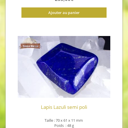
Ajouter au panier
Lapis Lazuli semi poli
Taille : 70 x 61 x 11
mm
Poids : 48 g