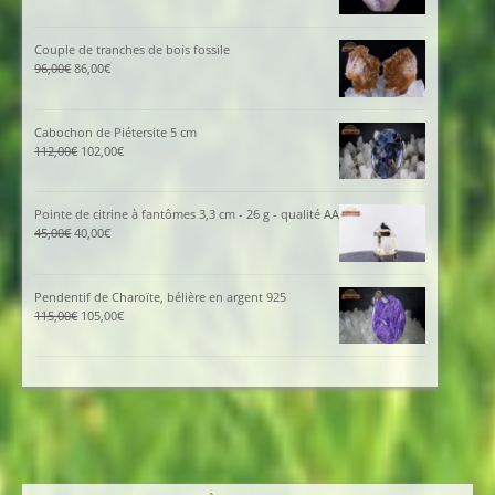
prix
prix
initial
actuel
était :
est :
Couple de tranches de bois fossile
425,00€.
380,00€.
Le
Le
96,00
€
86,00
€
prix
prix
initial
actuel
était :
est :
Cabochon de Piétersite 5 cm
96,00€.
86,00€.
Le
Le
112,00
€
102,00
€
prix
prix
initial
actuel
était :
est :
Pointe de citrine à fantômes 3,3 cm - 26 g - qualité AA
112,00€.
102,00€.
Le
Le
45,00
€
40,00
€
prix
prix
initial
actuel
était :
est :
Pendentif de Charoïte, bélière en argent 925
45,00€.
40,00€.
Le
Le
115,00
€
105,00
€
prix
prix
initial
actuel
était :
est :
115,00€.
105,00€.