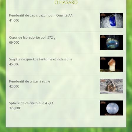
Ô HASARD
Pendentif de Lapis Lazuli poli- Qualité AA
41,00
€
Cœur de labradorite poli 372 g
69,00
€
Sceptre de quartz à fantôme et inclusions
45,00
€
Pendentif de cristal à rutile
42,00
€
Sphère de calcite bleue 4 kg !
329,00
€