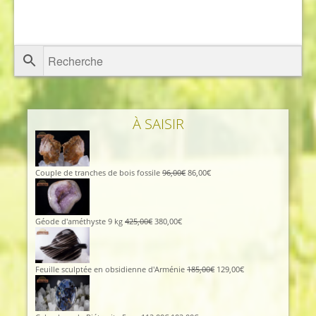
À SAISIR
Couple de tranches de bois fossile
96,00
€
86,00
€
Géode d'améthyste 9 kg
425,00
€
380,00
€
Feuille sculptée en obsidienne d'Arménie
185,00
€
129,00
€