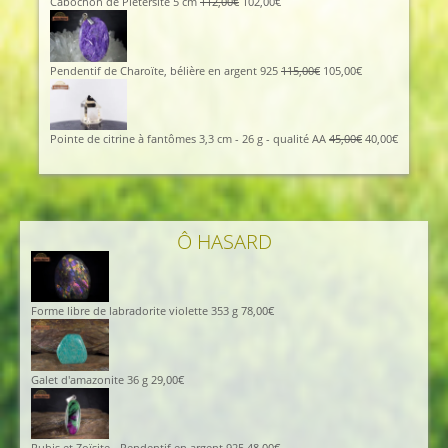
Cabochon de Piétersite 5 cm
112,00
€
102,00
€
Pendentif de Charoïte, bélière en argent 925
115,00
€
105,00
€
Pointe de citrine à fantômes 3,3 cm - 26 g - qualité AA
45,00
€
40,00
€
Ô HASARD
Forme libre de labradorite violette 353 g
78,00
€
Galet d'amazonite 36 g
29,00
€
Rubis et Zoïsite - Pendentif en argent 925
48,00
€