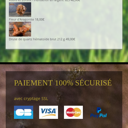
Fleur d'Aragonite
18,00
€
Druse de quartz hématoïde brut 212 g
49,00
€
PAIEMENT 100% SÉCURISÉ
avec cryptage SSL