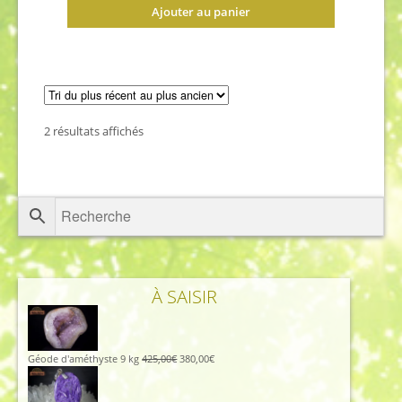
Ajouter au panier
Trié
2 résultats affichés
du
plus
récent
au
plus
ancien
À SAISIR
Le
Le
Géode d'améthyste 9 kg
425,00
€
380,00
€
prix
prix
initial
actuel