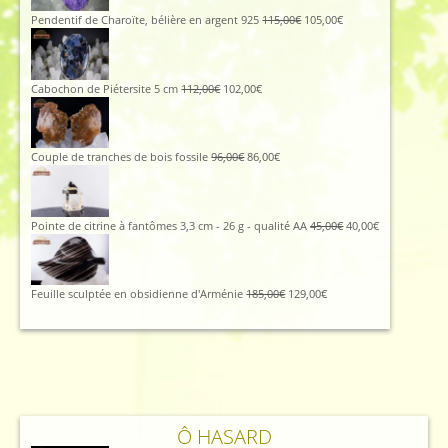
était :
est :
425,00€.
380,00€.
Le
Le
Pendentif de Charoïte, bélière en argent 925
115,00
€
105,00
€
prix
prix
initial
actuel
était :
est :
115,00€.
105,00€.
Le
Le
Cabochon de Piétersite 5 cm
112,00
€
102,00
€
prix
prix
initial
actuel
était :
est :
112,00€.
102,00€.
Le
Le
Couple de tranches de bois fossile
96,00
€
86,00
€
prix
prix
initial
actuel
était :
est :
96,00€.
86,00€.
Le
Le
Pointe de citrine à fantômes 3,3 cm - 26 g - qualité AA
45,00
€
40,00
€
prix
prix
initial
actuel
était :
est :
45,00€.
40,00€.
Le
Le
Feuille sculptée en obsidienne d'Arménie
185,00
€
129,00
€
prix
prix
initial
actuel
était :
est :
185,00€.
129,00€.
Ô HASARD