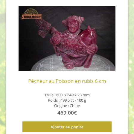
plus
récent
au
plus
ancien
Pêcheur au Poisson en rubis 6 cm
Taille : 600 x 649 x 23 mm
Poids : 499,5 ct - 100 g
Origine : Chine
469,00
€
Ajouter au panier