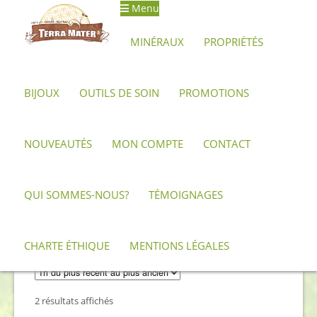
Menu
Aller
Aller
à
au
MINÉRAUX
PROPRIÉTÉS
la
contenu
navigation
BIJOUX
OUTILS DE SOIN
PROMOTIONS
Accueil
Minéraux, pierres et cristaux
Rubis
NOUVEAUTÉS
MON COMPTE
CONTACT
Rubis
QUI SOMMES-NOUS?
TÉMOIGNAGES
Description minéralogique et propriétés du
Rubis
CHARTE ÉTHIQUE
MENTIONS LÉGALES
Trié
2 résultats affichés
du