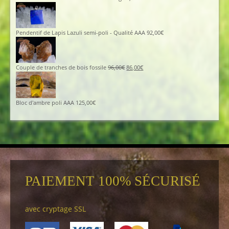
Pendentif de Lapis Lazuli semi-poli - Qualité AAA
92,00
€
Couple de tranches de bois fossile
96,00
€
86,00
€
Bloc d'ambre poli AAA
125,00
€
PAIEMENT 100% SÉCURISÉ
avec cryptage SSL