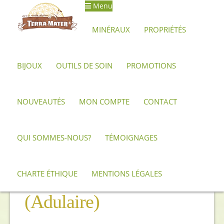
Menu
MINÉRAUX
PROPRIÉTÉS
BIJOUX
OUTILS DE SOIN
PROMOTIONS
Accueil
Propriétés
Pierre de Lune (Adulaire)
NOUVEAUTÉS
MON COMPTE
CONTACT
QUI SOMMES-NOUS?
TÉMOIGNAGES
CHARTE ÉTHIQUE
MENTIONS LÉGALES
Pierre de Lune
(Adulaire)