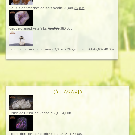
Couple de tranches de bois fossile
96,00
€
86,00
€
Géode d'améthyste 9 kg
425,00
€
380,00
€
Pointe de citrine à fantômes 3,3 cm - 26 g - qualité AA
45,00
€
40,00
€
Ô HASARD
Druse de Cristal de Roche 717 g
154,00
€
Forme libre de labradorite violette 481 g
87,00
€