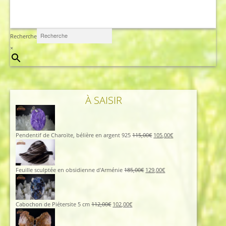
Recherche
×
À SAISIR
Pendentif de Charoïte, bélière en argent 925
115,00
€
105,00
€
Feuille sculptée en obsidienne d'Arménie
185,00
€
129,00
€
Cabochon de Piétersite 5 cm
112,00
€
102,00
€