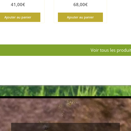
13 mm
41,00
€
68,00
€
Origine : Afrique du Sud /
Bretagne
Ajouter au panier
Ajouter au panier
Voir tous les produi