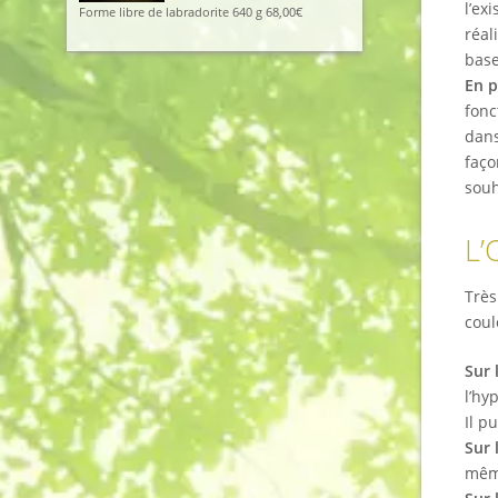
l’ex
Forme libre de labradorite 640 g
68,00
€
réal
base
En p
fonc
dans
faço
souh
L’
Très
coul
Sur 
l’hy
Il p
Sur 
même