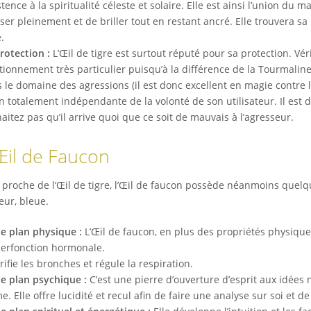
istence à la spiritualité céleste et solaire. Elle est ainsi l’union 
iser pleinement et de briller tout en restant ancré. Elle trouvera sa
.
rotection :
L’Œil de tigre est surtout réputé pour sa protection. Vé
tionnement très particulier puisqu’à la différence de la Tourmaline o
 le domaine des agressions (il est donc excellent en magie contre les
n totalement indépendante de la volonté de son utilisateur. Il est
aitez pas qu’il arrive quoi que ce soit de mauvais à l’agresseur.
Œil de Faucon
 proche de l’Œil de tigre, l’Œil de faucon possède néanmoins quelq
eur, bleue.
le plan physique :
L’Œil de faucon, en plus des propriétés physiques
perfonction hormonale.
urifie les bronches et régule la respiration.
le plan psychique :
C’est une pierre d’ouverture d’esprit aux idées
. Elle offre lucidité et recul afin de faire une analyse sur soi et 