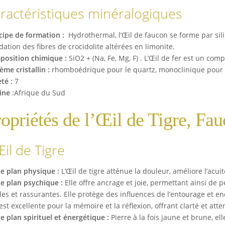
ractéristiques minéralogiques
cipe de formation :
Hydrothermal, l’Œil de faucon se forme par silici
ydation des fibres de crocidolite altérées en limonite.
osition chimique :
SiO2 + (Na, Fe, Mg, F) . L’Œil de fer est un comp
ème cristallin :
rhomboédrique pour le quartz, monoclinique pour l
té :
7
ine
:Afrique du Sud
opriétés de l’Œil de Tigre, Fau
Œil de Tigre
le plan physique :
L’Œil de tigre atténue la douleur, améliore l’acui
le plan psychique :
Elle offre ancrage et joie, permettant ainsi de 
les et rassurantes. Elle protège des influences de l’entourage et e
 est excellente pour la mémoire et la réflexion, offrant clarté et atte
le plan spirituel et énergétique :
Pierre à la fois jaune et brune, el