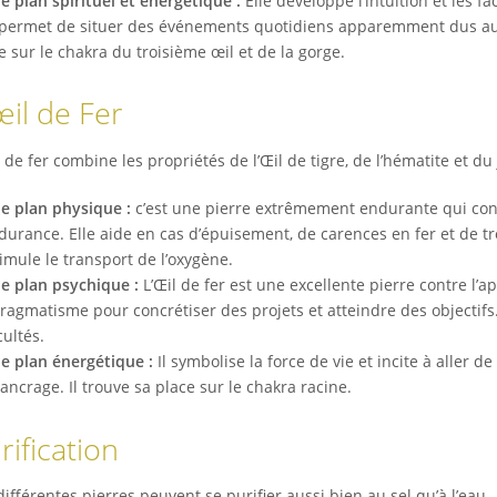
le plan spirituel et énergétique :
Elle développe l’intuition et les fa
 permet de situer des événements quotidiens apparemment dus au h
e sur le chakra du troisième œil et de la gorge.
œil de Fer
l de fer combine les propriétés de l’Œil de tigre, de l’hématite et du
le plan physique :
c’est une pierre extrêmement endurante qui con
durance. Elle aide en cas d’épuisement, de carences en fer et de tr
timule le transport de l’oxygène.
le plan psychique :
L’Œil de fer est une excellente pierre contre l’
ragmatisme pour concrétiser des projets et atteindre des objectifs
cultés.
le plan énergétique :
Il symbolise la force de vie et incite à aller 
ancrage. Il trouve sa place sur le chakra racine.
rification
différentes pierres peuvent se purifier aussi bien au sel qu’à l’eau.