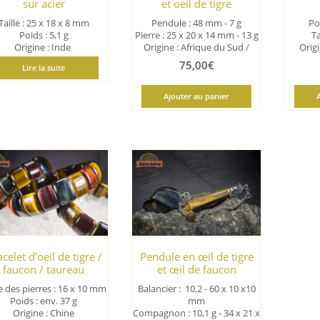
sur acier
et oeil de tigre
Taille : 25 x 18 x 8 mm
Pendule : 48 mm - 7 g
Po
Poids : 5,1 g
Pierre : 25 x 20 x 14 mm - 13 g
Ta
Origine : Inde
Origine : Afrique du Sud /
Orig
Bretagne
75,00
€
Lire la suite
Ajouter au panier
celet d’oeil de tigre /
Pendule en œil de tigre
faucon / taureau
et œil de faucon
le des pierres : 16 x 10 mm
Balancier : 10,2 - 60 x 10 x10
Poids : env. 37 g
mm
Origine : Chine
Compagnon : 10,1 g - 34 x 21 x