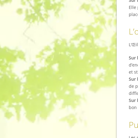
Sur 
Elle
plac
L’
L’Œi
Sur 
d’en
et s
Sur 
de p
diffi
Sur 
bon 
Pu
Les 