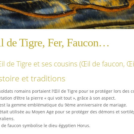
l de Tigre, Fer, Faucon…
il de Tigre et ses cousins (Œil de faucon, Œi
stoire et traditions
soldats romains portaient l’Œil de Tigre pour se protéger lors des 
tation d’être la pierre « qui voit tout », grâce à son aspect.
 est la gemme emblématique du 9ème anniversaire de mariage.
 était utilisée au Moyen Age pour se protéger des démons et sortilè
raliens.
l de faucon symbolise le dieu égyptien Horus.