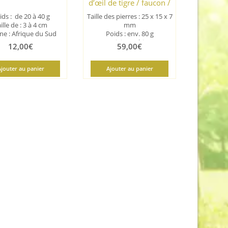
d’œil de tigre / faucon /
taureau
ids : de 20 à 40 g
Taille des pierres : 25 x 15 x 7
ille de : 3 à 4 cm
mm
ine : Afrique du Sud
Poids : env. 80 g
Origine : Chine
12,00
€
59,00
€
Ajouter au panier
Ajouter au panier