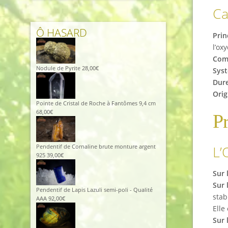
Ca
Ô HASARD
Prin
l’ox
Comp
Nodule de Pyrite
28,00
€
Syst
Dure
Orig
Pointe de Cristal de Roche à Fantômes 9,4 cm
68,00
€
Pr
L’
Pendentif de Cornaline brute monture argent
925
39,00
€
Sur 
Sur 
Pendentif de Lapis Lazuli semi-poli - Qualité
stab
AAA
92,00
€
Elle
Sur 