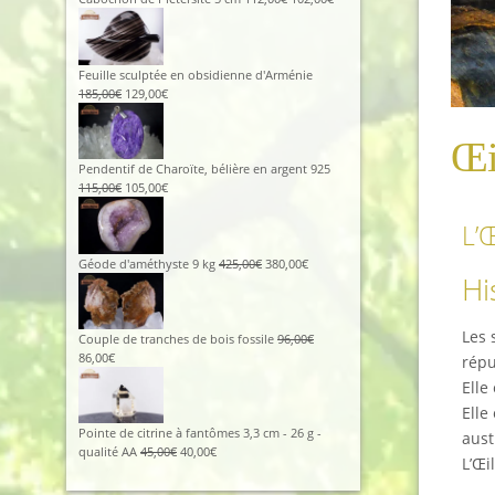
Feuille sculptée en obsidienne d'Arménie
185,00
€
129,00
€
Œi
Pendentif de Charoïte, bélière en argent 925
115,00
€
105,00
€
L’Œ
Géode d'améthyste 9 kg
425,00
€
380,00
€
Hi
Les 
Couple de tranches de bois fossile
96,00
€
86,00
€
répu
Elle
Elle
Pointe de citrine à fantômes 3,3 cm - 26 g -
aust
qualité AA
45,00
€
40,00
€
L’Œi