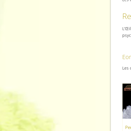
Re
L’Œi
psyc
Eon
Les 
Pen