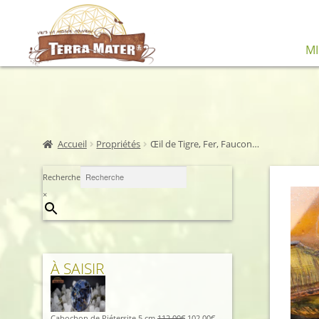
M
Accueil
Propriétés
Œil de Tigre, Fer, Faucon…
Recherche
×
À SAISIR
Cabochon de Piétersite 5 cm
112,00
€
102,00
€