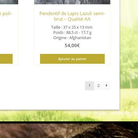
 poli-
Pendentif de Lapis Lazuli semi-
brut – Qualité AA
m
Taille : 37 x 25 x 13
mm
Poids : 88,5 ct - 17,7 g
Origine : Afghanistan
54,00
€
Ajouter au panier
1
2