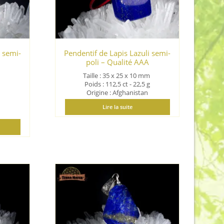
i semi-
Pendentif de Lapis Lazuli semi-
poli – Qualité AAA
m
Taille : 35 x 25 x 10
mm
Poids : 112,5 ct - 22,5 g
Origine : Afghanistan
Lire la suite