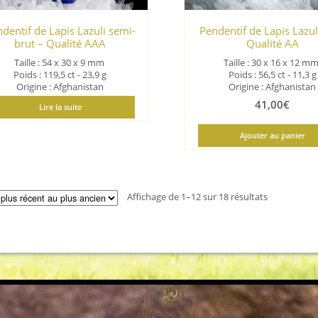
dentif de Lapis Lazuli semi-
Pendentif de Lapis Lazuli
brut – Qualité AAA
Qualité AA
Taille : 54 x 30 x 9
mm
Taille : 30 x 16 x 12
m
Poids : 119,5 ct - 23,9 g
Poids : 56,5 ct - 11,3 g
Origine : Afghanistan
Origine : Afghanistan
41,00
€
Lire la suite
Ajouter au panier
Trié
Affichage de 1–12 sur 18 résultats
du
plus
récent
au
plus
ancien