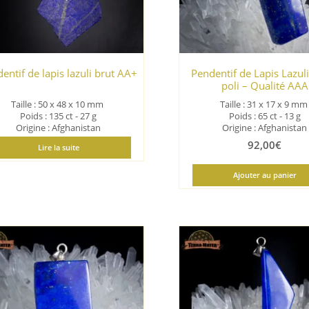
entif de lapis lazuli brut AA+
Pendentif de Lapis Lazul
poli – Qualité AAA
Taille : 50 x 48 x 10
mm
Taille : 31 x 17 x 9
m
Poids : 135 ct - 27 g
Poids : 65 ct - 13 g
Origine : Afghanistan
Origine : Afghanistan
92,00
€
Lire la suite
Ajouter au panier