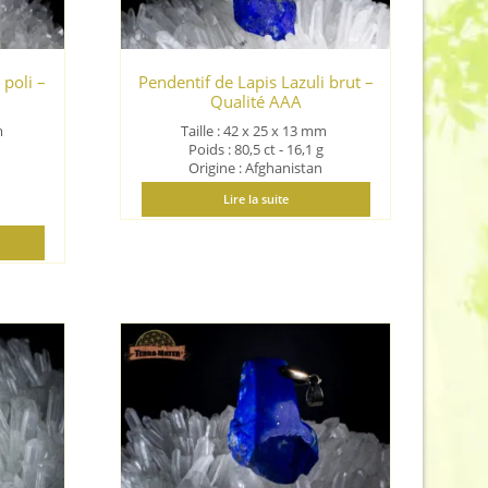
 poli –
Pendentif de Lapis Lazuli brut –
Qualité AAA
m
Taille : 42 x 25 x 13
mm
Poids : 80,5 ct - 16,1 g
Origine : Afghanistan
Lire la suite