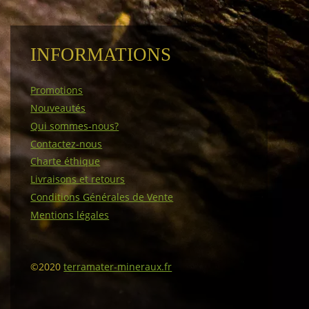
INFORMATIONS
Promotions
Nouveautés
Qui sommes-nous?
Contactez-nous
Charte éthique
Livraisons et retours
Conditions Générales de Vente
Mentions légales
©2020
terramater-mineraux.fr