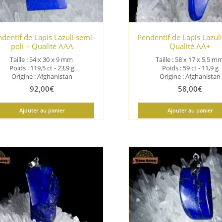
dentif de Lapis Lazuli semi-
Pendentif de Lapis Lazuli
poli – Qualité AAA
Qualité AA+
Taille : 54 x 30 x 9
mm
Taille : 58 x 17 x 5,5
m
Poids : 119,5 ct - 23,9 g
Poids : 59 ct - 11,9 g
Origine : Afghanistan
Origine : Afghanistan
92,00
€
58,00
€
Ajouter au panier
Ajouter au panier