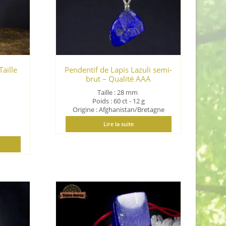
aille
Pendentif de Lapis Lazuli semi-
brut – Qualité AAA
Taille : 28
mm
Poids : 60 ct - 12 g
Origine : Afghanistan/Bretagne
Lire la suite