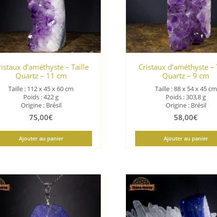
ancien
ristaux d’améthyste – Taille
Cristaux d’améthyste – T
Quartz – 11 cm
Quartz – 9 cm
Taille : 112 x 45 x 60 cm
Taille : 88 x 54 x 45 cm
Poids : 422 g
Poids : 303,8 g
Origine : Brésil
Origine : Brésil
75,00
€
58,00
€
Ajouter au panier
Ajouter au panier