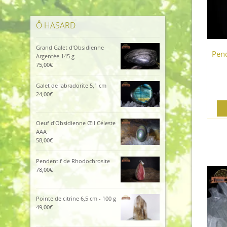
Ô HASARD
Grand Galet d'Obsidienne
Pend
Argentée 145 g
75,00
€
Galet de labradorite 5,1 cm
24,00
€
Oeuf d'Obsidienne Œil Céleste
AAA
58,00
€
Pendentif de Rhodochrosite
78,00
€
Pointe de citrine 6,5 cm - 100 g
49,00
€