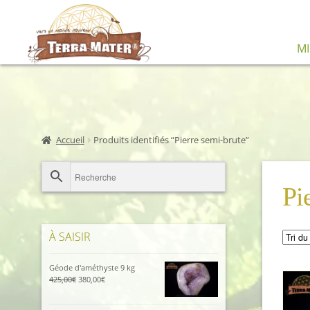
Aller
Aller
M
à
au
la
contenu
navigation
Accueil
Produits identifiés “Pierre semi-brute”
Pi
À SAISIR
Géode d'améthyste 9 kg
Le
Le
425,00
€
380,00
€
prix
prix
initial
actuel