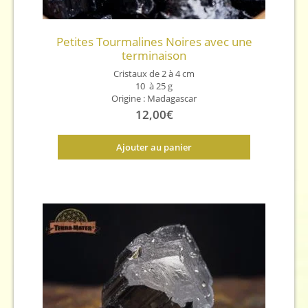
Petites Tourmalines Noires avec une
terminaison
Cristaux de 2 à 4 cm
10 à 25 g
Origine : Madagascar
12,00
€
Ajouter au panier