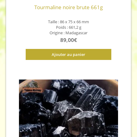
Tourmaline noire brute 661g
Taille :
86 x 75 x 66
mm
Poids :
661,2
g
Origine : Madagascar
89,00
€
Ajouter au panier