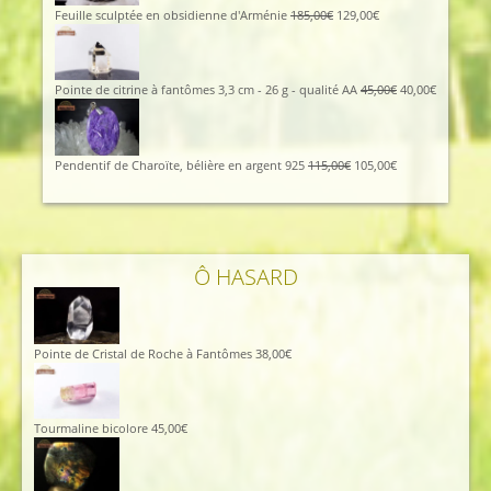
Feuille sculptée en obsidienne d'Arménie
185,00
€
129,00
€
Pointe de citrine à fantômes 3,3 cm - 26 g - qualité AA
45,00
€
40,00
€
Pendentif de Charoïte, bélière en argent 925
115,00
€
105,00
€
Ô HASARD
Pointe de Cristal de Roche à Fantômes
38,00
€
Tourmaline bicolore
45,00
€