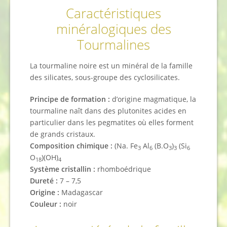
Caractéristiques
minéralogiques des
Tourmalines
La tourmaline noire est un minéral de la famille
des silicates, sous-groupe des cyclosilicates.
Principe de formation :
d’origine magmatique, la
tourmaline naît dans des plutonites acides en
particulier dans les pegmatites où elles forment
de grands cristaux.
Composition chimique :
(Na. Fe
Al
(B.O
)
(Si
3
6
3
3
6
O
)(OH)
18
4
Système cristallin :
rhomboédrique
Dureté :
7 – 7,5
Origine :
Madagascar
Couleur :
noir