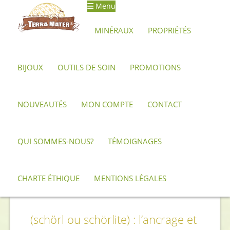
Menu
MINÉRAUX
PROPRIÉTÉS
BIJOUX
OUTILS DE SOIN
PROMOTIONS
Accueil
Propriétés
Tourmaline noire
NOUVEAUTÉS
MON COMPTE
CONTACT
QUI SOMMES-NOUS?
TÉMOIGNAGES
CHARTE ÉTHIQUE
MENTIONS LÉGALES
Tourmaline noire
(schörl ou schörlite) : l’ancrage et