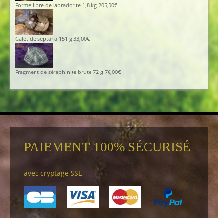
Forme libre de labradorite 1,8 kg
205,00
€
Galet de septaria 151 g
33,00
€
Fragment de séraphinite brute 72 g
76,00
€
PAIEMENT 100% SÉCURISÉ
avec cryptage SSL