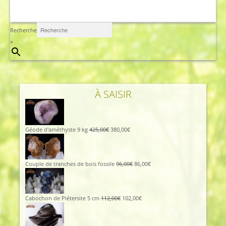
Recherche
×
À SAISIR
Géode d'améthyste 9 kg
425,00
€
380,00
€
Couple de tranches de bois fossile
96,00
€
86,00
€
Cabochon de Piétersite 5 cm
112,00
€
102,00
€