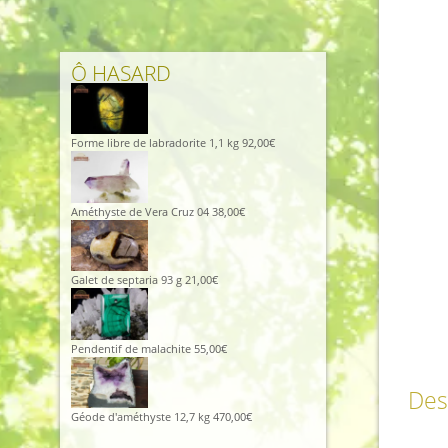
Ô HASARD
Forme libre de labradorite 1,1 kg
92,00
€
Améthyste de Vera Cruz 04
38,00
€
Galet de septaria 93 g
21,00
€
Pendentif de malachite
55,00
€
Des
Géode d'améthyste 12,7 kg
470,00
€