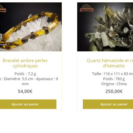
Bracelet ambre perles
Quartz hématoïde et r
cylindriques
d’hématite
Poids : 7,2 g
Taille :
116 x 111 x 83 
le : Diamètre 5,5 cm - épaisseur : 9
Poids : 783 g
mm
Origine : Chine
54,00
€
250,00
€
Ajouter au panier
Ajouter au panier