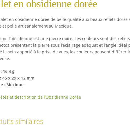
let en obsidienne dorée
galet en obsidienne dorée de belle qualité aux beaux reflets dorés s
ée et polie artisanalement au Mexique.
ion: l’obsidienne est une pierre noire. Les couleurs sont des reflets
otos présentent la pierre sous l’éclairage adéquat et l’angle idéal 
é le soin apporté à la prise de vues, les couleurs peuvent différe
euse.
: 16,4 g
 : 45 x 29 x 12 mm
ne : Mexique
iétés et description de l’Obsidienne Dorée
uits similaires