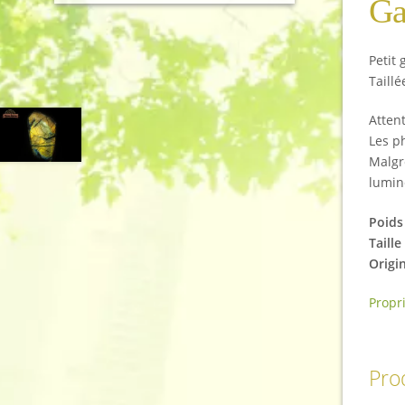
Ga
Petit 
Taill
Attent
Les ph
Malgr
lumin
Poids 
Taille
Origi
Propr
Prod