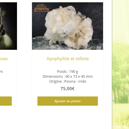
oses
Apophyllite et stilbite
mm
Poids : 190 g
Dimensions : 90 x 73 x 45 mm
Origine : Poona - Inde
75,00
€
Ajouter au panier