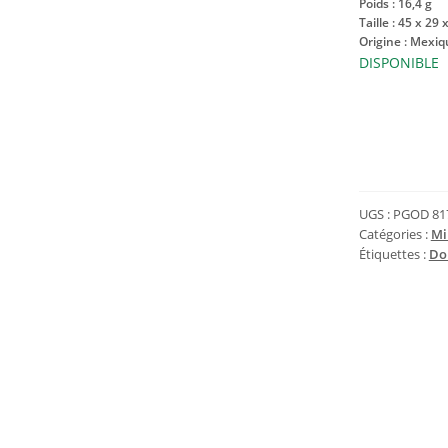
Poids : 16,4 g
Taille : 45 x 29
Origine : Mexiq
DISPONIBLE
quantité
de
Petit
galet
en
UGS :
PGOD 81
Obsidienne
Catégories :
Mi
Étiquettes :
Do
Dorée
16
g