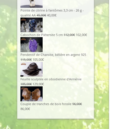
initial
actuel
était :
est :
425,00€.
380,00€.
Pointe de citrine à fantômes 3,3 cm - 26 g -
Le
Le
qualité AA
45,00
€
40,00
€
prix
prix
initial
actuel
était :
est :
45,00€.
40,00€.
Le
Le
Cabochon de Piétersite 5 cm
112,00
€
102,00
€
prix
prix
initial
actuel
était :
est :
112,00€.
102,00€.
Pendentif de Charoïte, bélière en argent 925
Le
Le
115,00
€
105,00
€
prix
prix
initial
actuel
était :
est :
115,00€.
105,00€.
Feuille sculptée en obsidienne d'Arménie
Le
Le
185,00
€
129,00
€
prix
prix
initial
actuel
était :
est :
185,00€.
129,00€.
Couple de tranches de bois fossile
96,00
€
Le
Le
86,00
€
prix
prix
initial
actuel
était :
est :
96,00€.
86,00€.