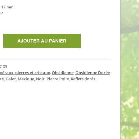
 x 12 mm
ue
AJOUTER AU PANIER
7-03
néraux, pierres et cristaux
,
Obsidienne
,
Obsidienne Dorée
ré
,
Galet
,
Mexique
,
Noir
,
Pierre Polie
,
Reflets dorés