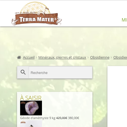
Aller
Aller
M
à
au
la
contenu
navigation
Accueil
Minéraux, pierres et cristaux
Obsidienne
Obsidie
À SAISIR
Le
Le
Géode d'améthyste 9 kg
425,00
€
380,00
€
prix
prix