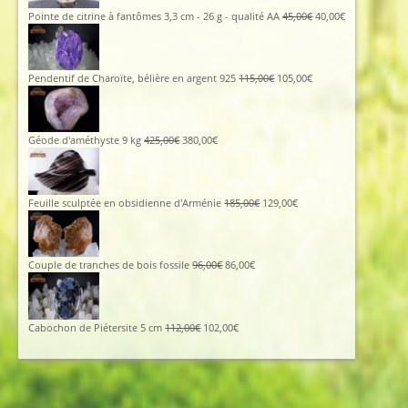
Le
Le
Pointe de citrine à fantômes 3,3 cm - 26 g - qualité AA
45,00
€
40,00
€
prix
prix
initial
actuel
était :
est :
45,00€.
40,00€.
Le
Le
Pendentif de Charoïte, bélière en argent 925
115,00
€
105,00
€
prix
prix
initial
actuel
était :
est :
115,00€.
105,00€.
Le
Le
Géode d'améthyste 9 kg
425,00
€
380,00
€
prix
prix
initial
actuel
était :
est :
425,00€.
380,00€.
Le
Le
Feuille sculptée en obsidienne d'Arménie
185,00
€
129,00
€
prix
prix
initial
actuel
était :
est :
185,00€.
129,00€.
Le
Le
Couple de tranches de bois fossile
96,00
€
86,00
€
prix
prix
initial
actuel
était :
est :
96,00€.
86,00€.
Le
Le
Cabochon de Piétersite 5 cm
112,00
€
102,00
€
prix
prix
initial
actuel
était :
est :
112,00€.
102,00€.