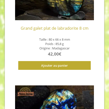
Grand galet plat de labradorite 8 cm
Taille : 80 x 66 x 8
mm
Poids : 85,8 g
Origine : Madagascar
42,00
€
Ajouter au panier