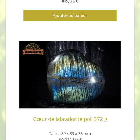
48,00
€
Ajouter au panier
Cœur de labradorite poli 372 g
Taille : 89 x 83 x 38 mm
Poids : 372 g