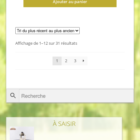
Ajouter au panier
Trié
Affichage de 1–12 sur 31 résultats
du
plus
1
2
3
récent
au
plus
ancien
À SAISIR