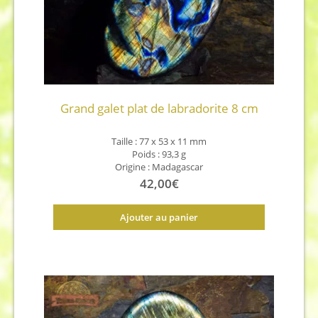
Grand galet plat de labradorite 8 cm
Taille : 77 x 53 x 11
mm
Poids : 93,3 g
Origine : Madagascar
42,00
€
Ajouter au panier