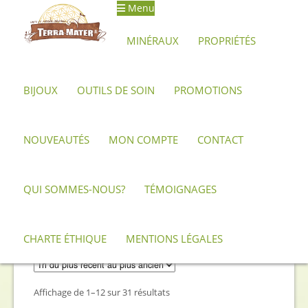
Menu
Aller
Aller
à
au
MINÉRAUX
PROPRIÉTÉS
la
contenu
navigation
BIJOUX
OUTILS DE SOIN
PROMOTIONS
Accueil
Minéraux, pierres et cristaux
Labradorite
NOUVEAUTÉS
MON COMPTE
CONTACT
Labradorite
QUI SOMMES-NOUS?
TÉMOIGNAGES
Description minéralogique et propriétés de
la Labradorite
CHARTE ÉTHIQUE
MENTIONS LÉGALES
Trié
Affichage de 1–12 sur 31 résultats
du