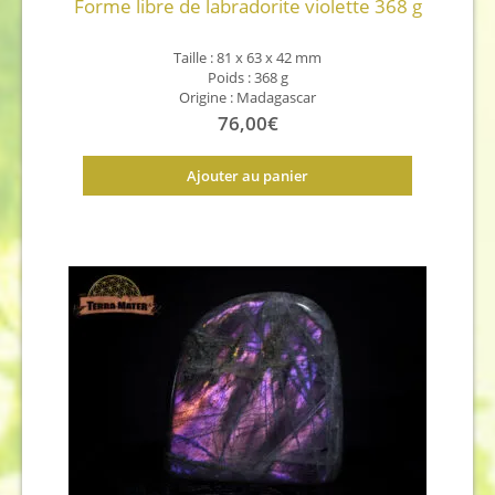
Forme libre de labradorite violette 368 g
Taille : 81 x 63 x 42 mm
Poids : 368 g
Origine : Madagascar
76,00
€
Ajouter au panier