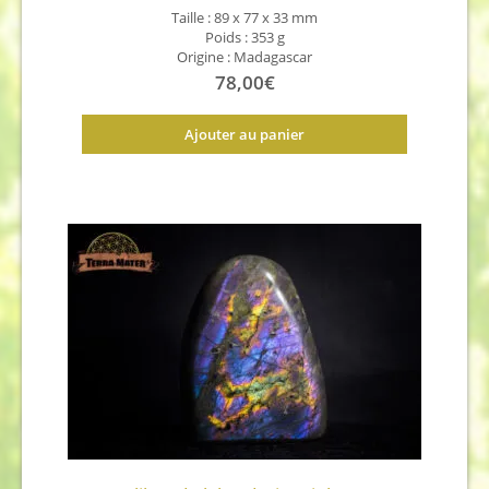
Taille : 89 x 77 x 33 mm
Poids : 353 g
Origine : Madagascar
78,00
€
Ajouter au panier