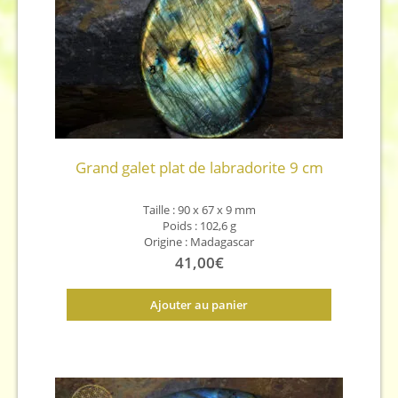
Grand galet plat de labradorite 9 cm
Taille : 90 x 67 x 9
mm
Poids : 102,6 g
Origine : Madagascar
41,00
€
Ajouter au panier