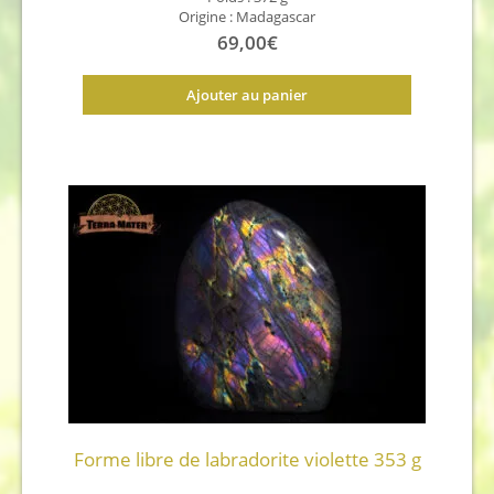
Origine : Madagascar
69,00
€
Ajouter au panier
Forme libre de labradorite violette 353 g