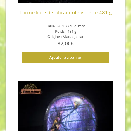
Forme libre de labradorite violette 481 g
Taille : 80 x 77 x 35 mm
Poids : 481 g
Origine : Madagascar
87,00
€
Ajouter au panier