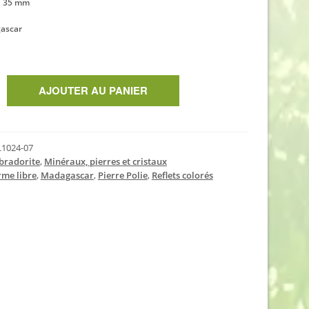
 x 35 mm
gascar
AJOUTER AU PANIER
1024-07
bradorite
,
Minéraux, pierres et cristaux
rme libre
,
Madagascar
,
Pierre Polie
,
Reflets colorés