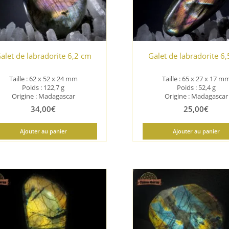
alet de labradorite 6,2 cm
Galet de labradorite 6
Taille :
62 x 52 x 24 mm
Taille :
65 x 27 x 17 m
Poids : 122,7
g
Poids : 52,4
g
Origine : Madagascar
Origine : Madagascar
34,00
€
25,00
€
Ajouter au panier
Ajouter au panier