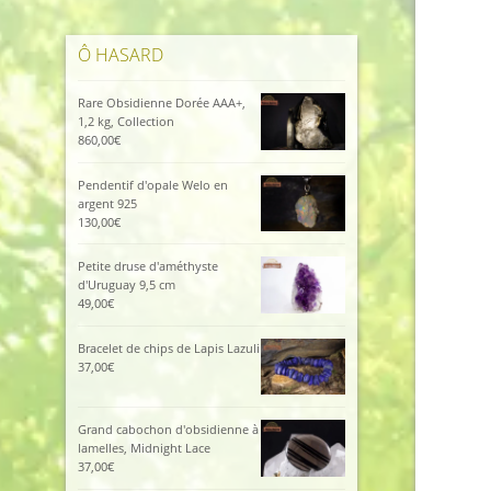
Ô HASARD
Rare Obsidienne Dorée AAA+,
1,2 kg, Collection
860,00
€
Pendentif d'opale Welo en
argent 925
130,00
€
Petite druse d'améthyste
d'Uruguay 9,5 cm
49,00
€
Bracelet de chips de Lapis Lazuli
37,00
€
Grand cabochon d'obsidienne à
lamelles, Midnight Lace
37,00
€