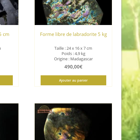
,5 cm
Forme libre de labradorite 5 kg
m
Taille :
24 x 16 x 7 cm
Poids : 4,9 kg
Origine : Madagascar
490,00
€
Ajouter au panier