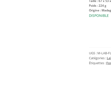
Taille : 67 x 53
Poids : 224 g
Origine : Mada
DISPONIBLE
quantité
de
Forme
libre
de
UGS :
M-LAB-FL
labradorite
Catégories :
La
Étiquettes :
Fo
violette
224
g