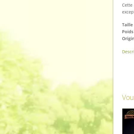
Cette 
excep
Taille
Poids 
Origi
Descri
Vou