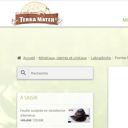
Aller
Aller
M
à
au
la
contenu
navigation
Accueil
Minéraux, pierres et cristaux
Labradorite
Forme li
À SAISIR
Feuille sculptée en obsidienne
d'Arménie
Le
Le
185,00
€
129,00
€
prix
prix