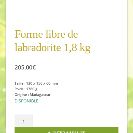
Forme libre de
labradorite 1,8 kg
205,00
€
Taille :
130 x 150 x 60
mm
Poids : 1780 g
Origine : Madagascar
DISPONIBLE
quantité
de
Forme
AJOUTER AU PANIER