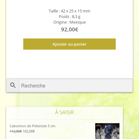
Taille : 42 x 25 x 15 mm
Poids : 8,3 g
Origine : Mexique
92,00
€
Ajouter au panier
À SAISIR
Cabochon de Piétersite 5 cm
Le
Le
112,00
€
102,00
€
prix
prix