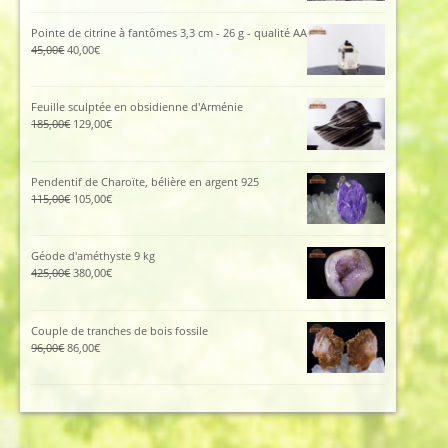
initial
actuel
était :
est :
Pointe de citrine à fantômes 3,3 cm - 26 g - qualité AA
112,00€.
102,00€.
Le
Le
45,00
€
40,00
€
prix
prix
initial
actuel
était :
est :
Feuille sculptée en obsidienne d'Arménie
45,00€.
40,00€.
Le
Le
185,00
€
129,00
€
prix
prix
initial
actuel
était :
est :
Pendentif de Charoïte, bélière en argent 925
185,00€.
129,00€.
Le
Le
115,00
€
105,00
€
prix
prix
initial
actuel
était :
est :
Géode d'améthyste 9 kg
115,00€.
105,00€.
Le
Le
425,00
€
380,00
€
prix
prix
initial
actuel
était :
est :
Couple de tranches de bois fossile
425,00€.
380,00€.
Le
Le
96,00
€
86,00
€
prix
prix
initial
actuel
était :
est :
96,00€.
86,00€.