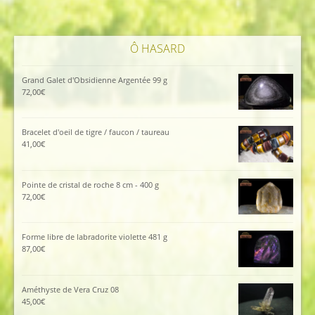
Ô HASARD
Grand Galet d'Obsidienne Argentée 99 g
72,00
€
Bracelet d'oeil de tigre / faucon / taureau
41,00
€
Pointe de cristal de roche 8 cm - 400 g
72,00
€
Forme libre de labradorite violette 481 g
87,00
€
Améthyste de Vera Cruz 08
45,00
€