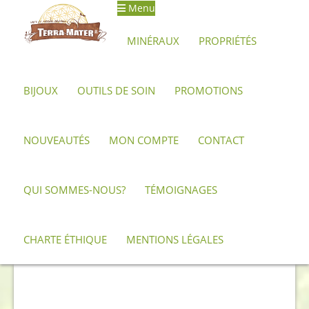
Menu
Aller
Aller
à
au
MINÉRAUX
PROPRIÉTÉS
la
contenu
navigation
BIJOUX
OUTILS DE SOIN
PROMOTIONS
Accueil
Minéraux, pierres et cristaux
Labradorite
Forme
libre de labradorite 1,8 kg
NOUVEAUTÉS
MON COMPTE
CONTACT
QUI SOMMES-NOUS?
TÉMOIGNAGES
CHARTE ÉTHIQUE
MENTIONS LÉGALES