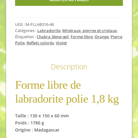
libre
de
labradorite
UGS :
M-FLLAB316-46
1,8
Catégories :
Labradorite
,
Minéraux, pierres et cristaux
kg
Étiquettes :
Chakra 3ème œil
,
Forme libre
,
Orange
,
Pierre
Polie
,
Reflets colorés
,
Violet
Description
Forme libre de
labradorite polie 1,8 kg
Taille :
130 x 150 x 60
mm
Poids : 1780 g
Origine : Madagascar