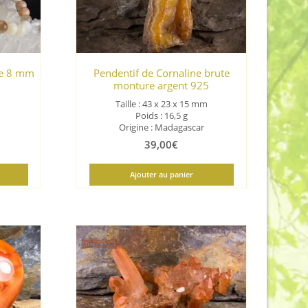
une 8 mm
Pendentif de Cornaline brute
monture argent 925
Taille : 43 x 23 x 15 mm
Poids : 16,5 g
Origine : Madagascar
39,00
€
Ajouter au panier