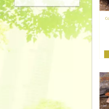
initial
actuel
était :
est :
185,00€.
129,00€.
Cœ