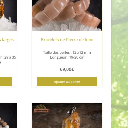
 larges
Bracelets de Pierre de lune
Taille des perles : 12 x12 mm
r : 29 à 35
Longueur : 19-20 cm
m
69,00
€
Ajouter au panier