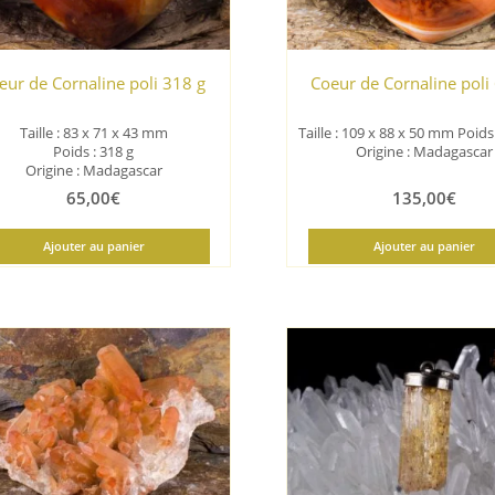
ur de Cornaline poli 318 g
Coeur de Cornaline poli
Taille : 83 x 71 x 43 mm
Taille : 109 x 88 x 50 mm Poids 
Poids : 318 g
Origine : Madagascar
Origine : Madagascar
65,00
€
135,00
€
Ajouter au panier
Ajouter au panier