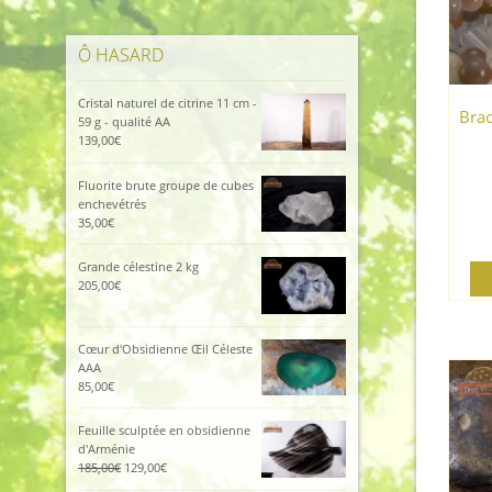
Ô HASARD
Cristal naturel de citrine 11 cm -
Brac
59 g - qualité AA
139,00
€
Fluorite brute groupe de cubes
enchevétrés
35,00
€
Grande célestine 2 kg
205,00
€
Cœur d'Obsidienne Œil Céleste
AAA
85,00
€
Feuille sculptée en obsidienne
d'Arménie
Le
Le
185,00
€
129,00
€
prix
prix