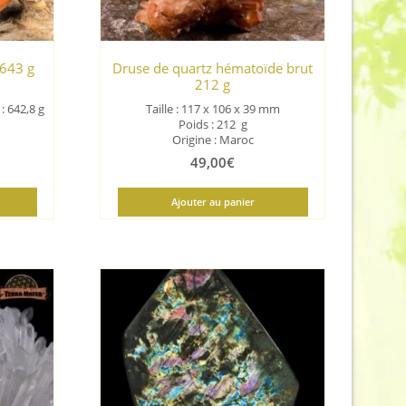
 643 g
Druse de quartz hématoïde brut
212 g
: 642,8 g
Taille : 117 x 106 x 39 mm
Poids : 212 g
Origine : Maroc
49,00
€
Ajouter au panier