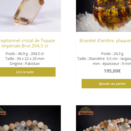
ancien
ceptionnel cristal de Topaze
Bracelet d’ambre, plaques
Impériale Brut 204,5 ct
Poids : 40,9 g - 204,5 ct
Poids : 24,3 g
Taille : 34 x 22 x 20 mm
Taille : Diamètre 5,5 cm - largeu
Origine : Pakistan
mm - épaisseur : 9 m
195,00
€
Lire la suite
Ajouter au panier