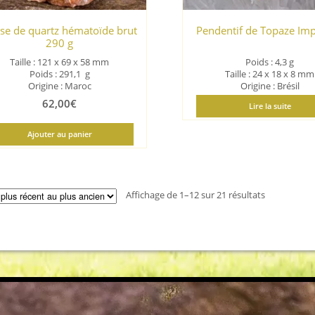
se de quartz hématoïde brut
Pendentif de Topaze Imp
290 g
Taille : 121 x 69 x 58 mm
Poids : 4,3 g
Poids : 291,1 g
Taille : 24 x 18 x 8 mm
Origine : Maroc
Origine : Brésil
62,00
€
Lire la suite
Ajouter au panier
Trié
Affichage de 1–12 sur 21 résultats
du
plus
récent
au
plus
ancien