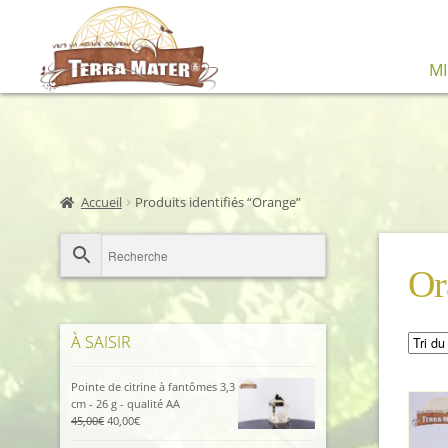
Aller
Aller
M
à
au
la
contenu
navigation
Accueil
Produits identifiés “Orange”
Or
À SAISIR
Pointe de citrine à fantômes 3,3
cm - 26 g - qualité AA
Le
Le
45,00
€
40,00
€
prix
prix