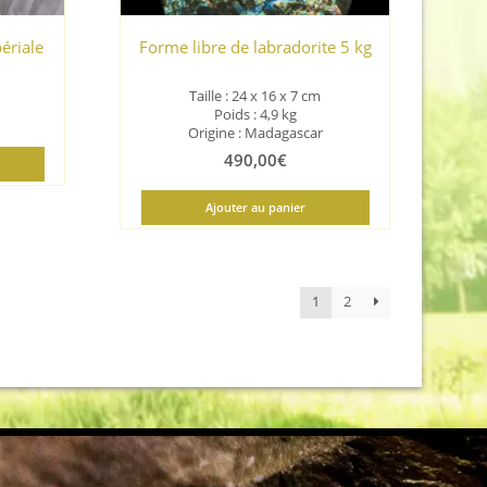
ériale
Forme libre de labradorite 5 kg
Taille :
24 x 16 x 7 cm
Poids : 4,9 kg
Origine : Madagascar
490,00
€
Ajouter au panier
1
2