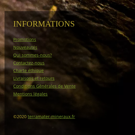
INFORMATIONS
Promotions
Nouveautés
Qui sommes-nous?
Contactez-nous
Charte éthique
Livraisons et retours
Conditions Générales de Vente
Mentions légales
©2020
terramater-mineraux.fr