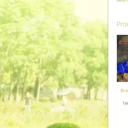
Prod
Brac
Tai