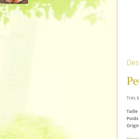
Des
Pe
Très 
Taill
Poids
Origi
Descr