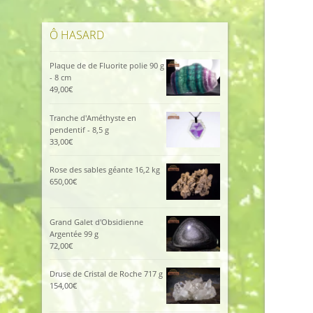
Ô HASARD
Plaque de de Fluorite polie 90 g
- 8 cm
49,00
€
Tranche d'Améthyste en
pendentif - 8,5 g
33,00
€
Rose des sables géante 16,2 kg
650,00
€
Grand Galet d'Obsidienne
Argentée 99 g
72,00
€
Druse de Cristal de Roche 717 g
154,00
€