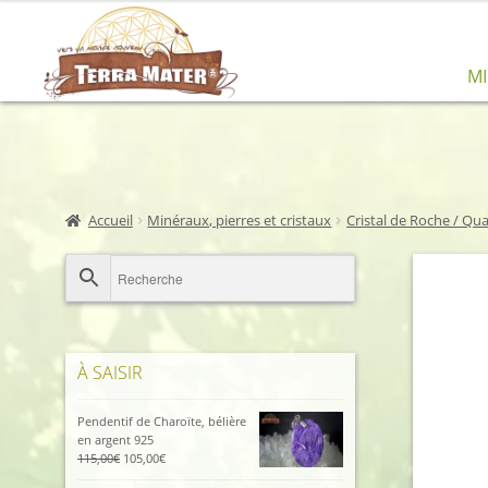
Aller
Aller
M
à
au
la
contenu
navigation
Accueil
Minéraux, pierres et cristaux
Cristal de Roche / Qua
À SAISIR
Pendentif de Charoïte, bélière
en argent 925
Le
Le
115,00
€
105,00
€
prix
prix