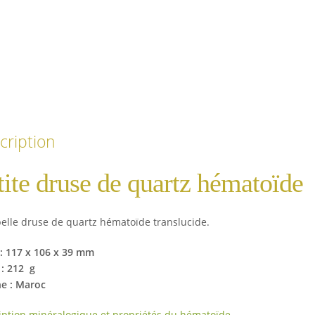
cription
tite druse de quartz hématoïde
belle druse de quartz hématoïde translucide.
e : 117 x 106 x 39 mm
 : 212 g
ne : Maroc
iption minéralogique et propriétés du hématoïde