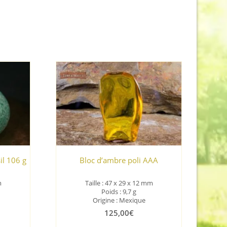
il 106 g
Bloc d’ambre poli AAA
m
Taille : 47 x 29 x 12 mm
Poids : 9,7 g
Origine : Mexique
125,00
€