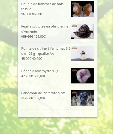
initial
actuel
Couple de tranches de bois
était :
est :
fossile
115,00€.
105,00€.
Le
Le
96,00
€
86,00
€
prix
prix
initial
actuel
Feuille sculptée en obsidienne
était :
est :
d'Arménie
96,00€.
86,00€.
Le
Le
185,00
€
129,00
€
prix
prix
initial
actuel
Pointe de citrine à fantômes 3,3
était :
est :
cm - 26 g - qualité AA
185,00€.
129,00€.
Le
Le
45,00
€
40,00
€
prix
prix
initial
actuel
Géode d'améthyste 9 kg
était :
est :
Le
Le
425,00
€
380,00
€
45,00€.
40,00€.
prix
prix
initial
actuel
était :
est :
Cabochon de Piétersite 5 cm
425,00€.
380,00€.
Le
Le
112,00
€
102,00
€
prix
prix
initial
actuel
était :
est :
112,00€.
102,00€.