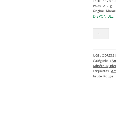
Taille : 117 x 
Poids : 212 g
Origine : Maroc
DISPONIBLE
quantité
de
Druse
de
quartz
UGS :
QDRZ121
hématoïde
Catégories :
Am
Minéraux, pier
brut
Étiquettes :
Am
212
brute
,
Rouge
g