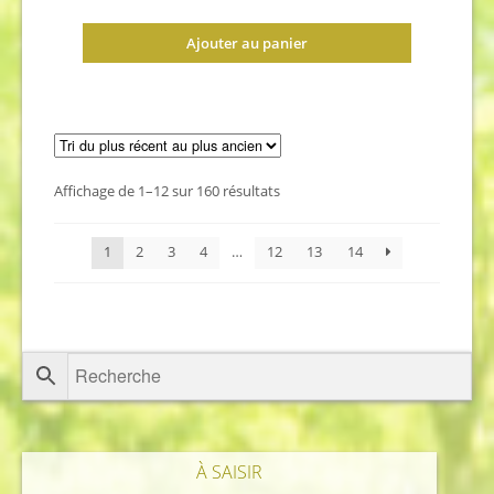
Ajouter au panier
Trié
Affichage de 1–12 sur 160 résultats
du
plus
1
2
3
4
…
12
13
14
récent
au
plus
ancien
À SAISIR