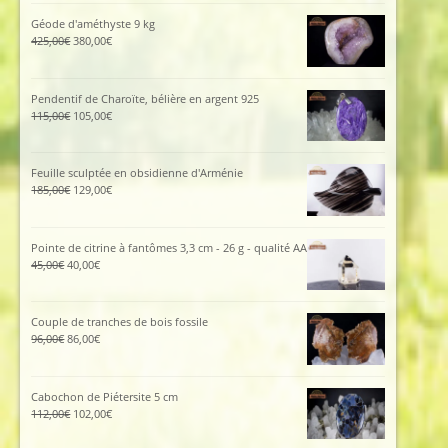
Géode d'améthyste 9 kg
Le
Le
425,00
€
380,00
€
prix
prix
initial
actuel
était :
est :
Pendentif de Charoïte, bélière en argent 925
425,00€.
380,00€.
Le
Le
115,00
€
105,00
€
prix
prix
initial
actuel
était :
est :
Feuille sculptée en obsidienne d'Arménie
115,00€.
105,00€.
Le
Le
185,00
€
129,00
€
prix
prix
initial
actuel
était :
est :
Pointe de citrine à fantômes 3,3 cm - 26 g - qualité AA
185,00€.
129,00€.
Le
Le
45,00
€
40,00
€
prix
prix
initial
actuel
était :
est :
Couple de tranches de bois fossile
45,00€.
40,00€.
Le
Le
96,00
€
86,00
€
prix
prix
initial
actuel
était :
est :
Cabochon de Piétersite 5 cm
96,00€.
86,00€.
Le
Le
112,00
€
102,00
€
prix
prix
initial
actuel