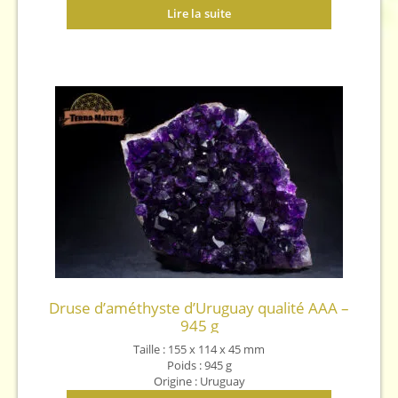
Lire la suite
Druse d’améthyste d’Uruguay qualité AAA –
945 g
Taille : 155 x 114 x 45 mm
Poids : 945 g
Origine : Uruguay