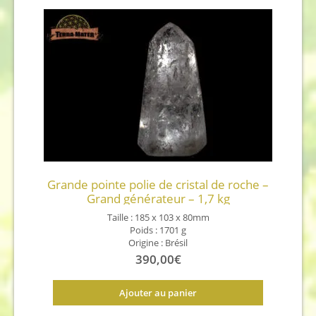
Grande pointe polie de cristal de roche –
Grand générateur – 1,7 kg
Taille : 185 x 103 x 80mm
Poids : 1701 g
Origine : Brésil
390,00
€
Ajouter au panier