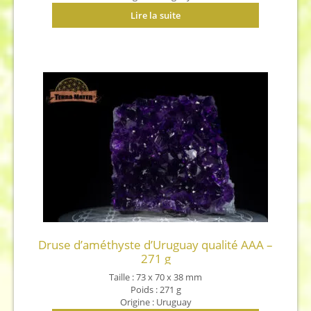
Lire la suite
Druse d’améthyste d’Uruguay qualité AAA –
271 g
Taille : 73 x 70 x 38 mm
Poids : 271 g
Origine : Uruguay