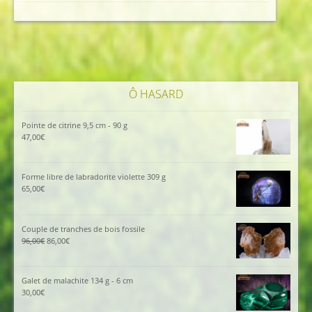
était :
est :
112,00€.
102,00€.
Ô HASARD
Pointe de citrine 9,5 cm - 90 g
47,00
€
Forme libre de labradorite violette 309 g
65,00
€
Couple de tranches de bois fossile
Le
Le
96,00
€
86,00
€
prix
prix
initial
actuel
était :
est :
Galet de malachite 134 g - 6 cm
96,00€.
86,00€.
30,00
€