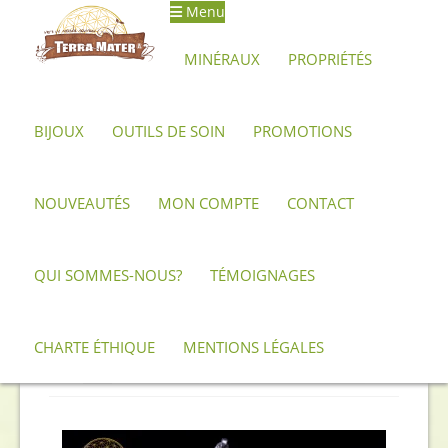
Menu
Aller
Aller
à
au
MINÉRAUX
PROPRIÉTÉS
la
contenu
navigation
BIJOUX
OUTILS DE SOIN
PROMOTIONS
Accueil
Produits identifiés “Pierre brute”
NOUVEAUTÉS
MON COMPTE
CONTACT
Pierre brute
QUI SOMMES-NOUS?
TÉMOIGNAGES
Trié
Affichage de 1–12 sur 160 résultats
du
CHARTE ÉTHIQUE
MENTIONS LÉGALES
plus
1
2
3
4
…
12
13
14
récent
au
plus
ancien