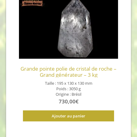
Grande pointe polie de cristal de roche –
Grand générateur – 3 kg
Taille : 195 x 130 x 130 mm
Poids : 3050 g
Origine : Brésil
730,00
€
Ajouter au panier