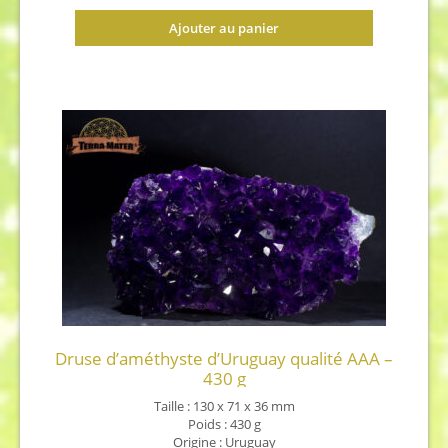
Ajouter au panier
Druse d’améthyste d’Uruguay qualité AAA –
430 g
Taille : 130 x 71 x 36 mm
Poids : 430 g
Origine : Uruguay