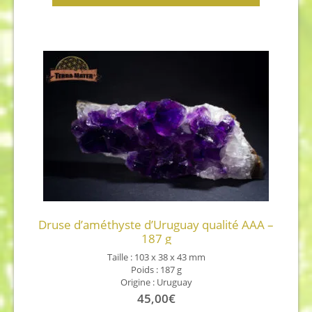
Druse d’améthyste d’Uruguay qualité AAA –
187 g
Taille : 103 x 38 x 43 mm
Poids : 187 g
Origine : Uruguay
45,00
€