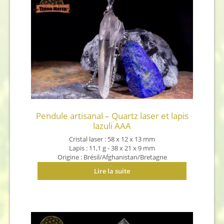
Pendule artisanal – Quartz laser et lapis
lazuli AAA
Cristal laser : 58 x 12 x 13 mm
Lapis : 11,1 g - 38 x 21 x 9 mm
Origine : Brésil/Afghanistan/Bretagne
Lire la suite