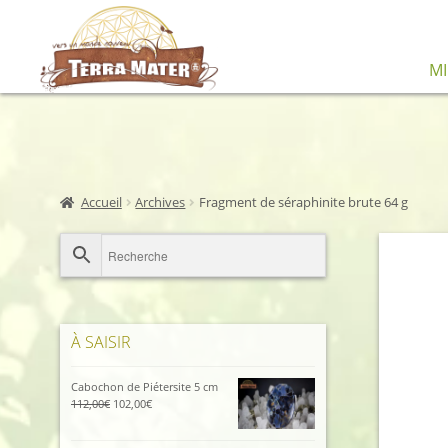
Aller
Aller
M
à
au
la
contenu
navigation
Accueil
Archives
Fragment de séraphinite brute 64 g
À SAISIR
Cabochon de Piétersite 5 cm
Le
Le
112,00
€
102,00
€
prix
prix
initial
actuel