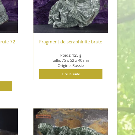
brute 72
Fragment de séraphinite brute
Poids: 125 g
m
Taille: 75 x 52 x 40 mm
Origine: Russie
Lire la suite