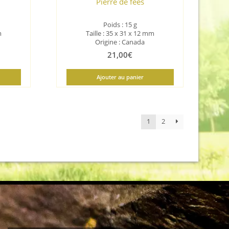
Pierre de fées
Poids : 15 g
m
Taille : 35 x 31 x 12 mm
Origine : Canada
21,00
€
Ajouter au panier
1
2