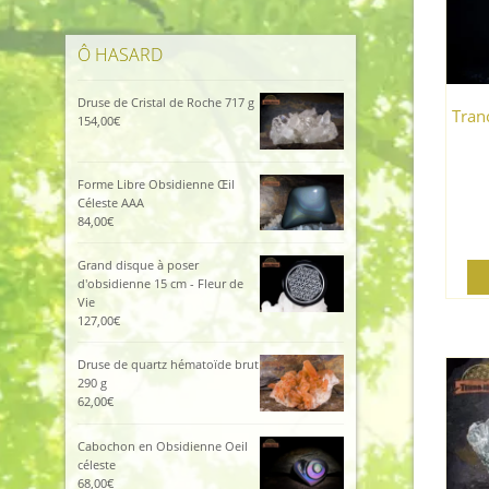
Ô HASARD
Druse de Cristal de Roche 717 g
Tran
154,00
€
Forme Libre Obsidienne Œil
Céleste AAA
84,00
€
Grand disque à poser
d'obsidienne 15 cm - Fleur de
Vie
127,00
€
Druse de quartz hématoïde brut
290 g
62,00
€
Cabochon en Obsidienne Oeil
céleste
68,00
€