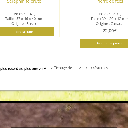
Séraphinite brute
Pierre de fées
Poids : 114 g
Poids : 17,9 g
Taille : 57 x 46 x 40 mm
Taille : 39 x 30 x 12 m
Origine : Russie
Origine : Canada
22,00
€
Lire la suite
Ajouter au panier
Trié
Affichage de 1–12 sur 13 résultats
du
plus
récent
au
plus
ancien