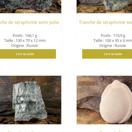
che de séraphinite semi polie
Tranche de séraphinite se
Poids : 166,1 g
Poids : 110,9 g
Taille : 130 x 70 x 12 mm
Taille : 100 x 95 x 6 m
Origine : Russie
Origine : Russie
Lire la suite
Lire la suite