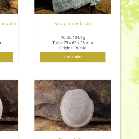
mi polie
Séraphinite brute
Poids: 134,1 g
m
Taille: 75 x 62 x 28 mm
Origine: Russie
Lire la suite