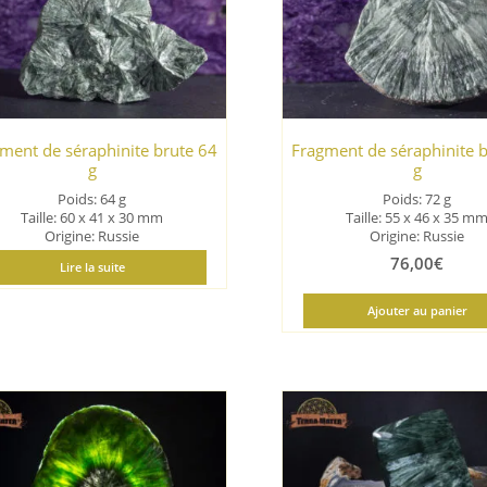
ancien
ment de séraphinite brute 64
Fragment de séraphinite 
g
g
Poids: 64 g
Poids: 72 g
Taille: 60 x 41 x 30 mm
Taille: 55 x 46 x 35 m
Origine: Russie
Origine: Russie
76,00
€
Lire la suite
Ajouter au panier