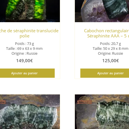
che de séraphinite translucide
Cabochon rectangulair
polie
Séraphinite AAA – 5
Poids : 73 g
Poids: 20,7 g
Taille : 69 x 63 x 9 mm
Taille: 50 x 29 x 8 mm
Origine : Russie
Origine: Russie
149,00
€
125,00
€
Ajouter au panier
Ajouter au panier