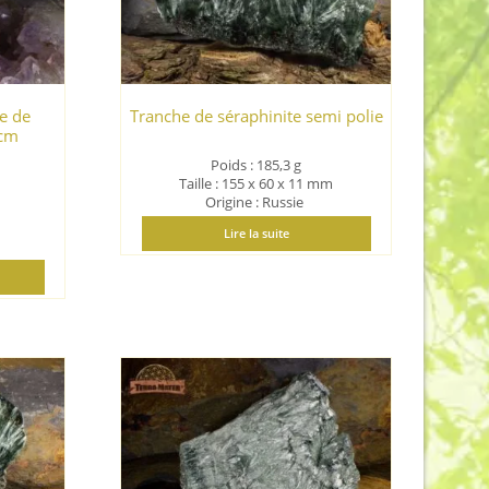
e de
Tranche de séraphinite semi polie
 cm
Poids : 185,3 g
Taille : 155 x 60 x 11 mm
Origine : Russie
Lire la suite