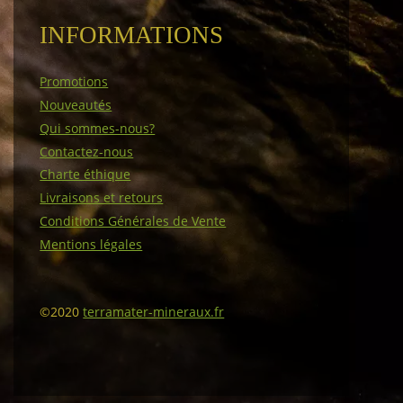
INFORMATIONS
Promotions
Nouveautés
Qui sommes-nous?
Contactez-nous
Charte éthique
Livraisons et retours
Conditions Générales de Vente
Mentions légales
©2020
terramater-mineraux.fr