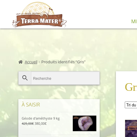
Aller
Aller
M
à
au
la
contenu
navigation
Accueil
Produits identifiés “Gris”
Gr
À SAISIR
Géode d'améthyste 9 kg
Le
Le
425,00
€
380,00
€
prix
prix
initial
actuel