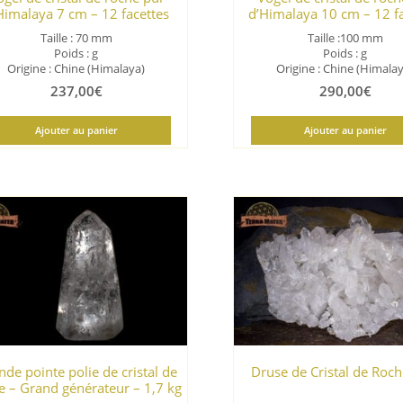
Himalaya 7 cm – 12 facettes
d’Himalaya 10 cm – 12 f
Taille : 70 mm
Taille :100 mm
Poids : g
Poids : g
Origine : Chine (Himalaya)
Origine : Chine (Himala
237,00
€
290,00
€
Ajouter au panier
Ajouter au panier
de pointe polie de cristal de
Druse de Cristal de Roch
e – Grand générateur – 1,7 kg