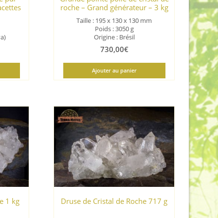
acettes
roche – Grand générateur – 3 kg
Taille : 195 x 130 x 130 mm
Poids : 3050 g
ya)
Origine : Brésil
730,00
€
Ajouter au panier
e 1 kg
Druse de Cristal de Roche 717 g