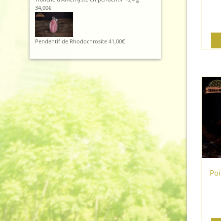
34,00
€
Pendentif de Rhodochrosite
41,00
€
Poi