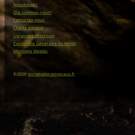
Nouveautés
Qui sommes-nous?
Contactez-nous
Charte éthique
Livraisons et retours
Conditions Générales de Vente
Mentions légales
©2020
terramater-mineraux.fr