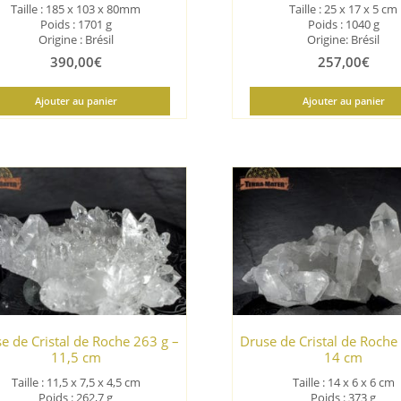
Taille : 185 x 103 x 80mm
Taille : 25 x 17 x 5 cm
Poids : 1701 g
Poids : 1040 g
Origine : Brésil
Origine: Brésil
390,00
€
257,00
€
Ajouter au panier
Ajouter au panier
e de Cristal de Roche 263 g –
Druse de Cristal de Roche
11,5 cm
14 cm
Taille : 11,5 x 7,5 x 4,5 cm
Taille : 14 x 6 x 6 cm
Poids : 262,7 g
Poids : 373 g