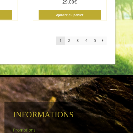
29,00
€
Ajouter au panier
1
2
3
4
5
INFORMATIONS
Promotions