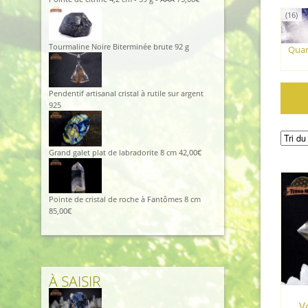
(16)
Tourmaline Noire Biterminée brute 92 g
Quar
Pendentif artisanal cristal à rutile sur argent
925
Grand galet plat de labradorite 8 cm
42,00
€
Pointe de cristal de roche à Fantômes 8 cm
85,00
€
À SAISIR
V