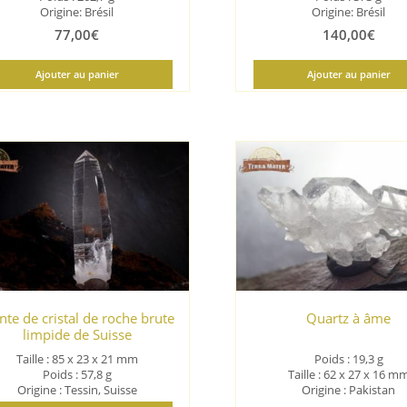
Origine: Brésil
Origine: Brésil
77,00
€
140,00
€
Ajouter au panier
Ajouter au panier
nte de cristal de roche brute
Quartz à âme
limpide de Suisse
Taille : 85 x 23 x 21 mm
Poids : 19,3 g
Poids : 57,8 g
Taille : 62 x 27 x 16 m
Origine : Tessin, Suisse
Origine : Pakistan