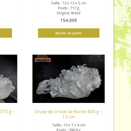
Taille : 13 x 13 x 5 cm
Poids : 717 g
Origine: Brésil
154,00
€
Ajouter au panier
 373 g –
Druse de Cristal de Roche 400 g –
13 cm
Taille : 13 x 7 x 4 cm
Poids : 396,8 g