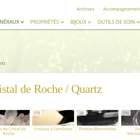
Archives
Accompagnemen
INÉRAUX
PROPRIÉTÉS
BIJOUX
OUTILS DE SOIN
rtz
istal de Roche / Quartz
(13)
(2)
(16)
 de Cristal de
Cristaux à Fantômes
Pointes Biterminées
Po
Roche
Monot