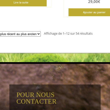
29,00
€
Lire la suite
Ajouter au panier
Trié
Affichage de 1–12 sur 54 résultats
du
plus
récent
au
plus
ancien
POUR NOUS
CONTACTER