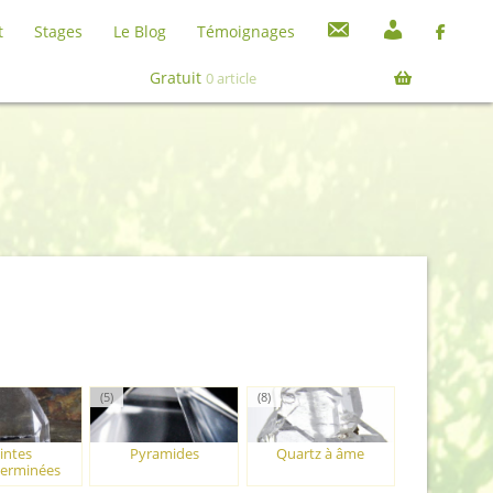
C
M
t
Stages
Le Blog
Témoignages
o
o
Recherche
Recherche
n
n
pour :
Gratuit
0 article
t
c
a
o
c
m
t
p
t
e
(5)
(8)
intes
Pyramides
Quartz à âme
erminées