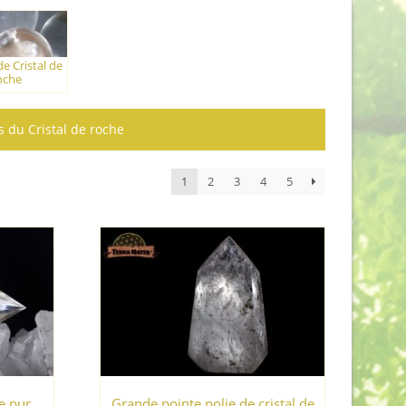
e Cristal de
oche
s du Cristal de roche
1
2
3
4
5
e pur
Grande pointe polie de cristal de