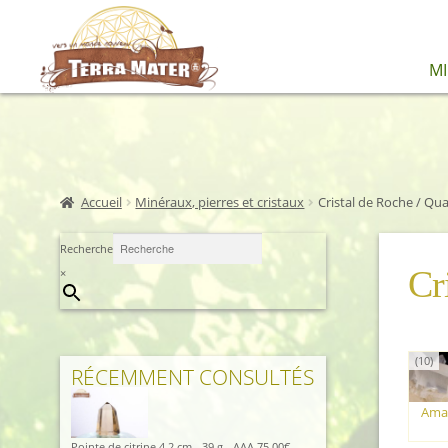
Aller
Aller
M
à
au
la
contenu
navigation
Accueil
Minéraux, pierres et cristaux
Cristal de Roche / Qua
Recherche
Cr
×
(10)
RÉCEMMENT CONSULTÉS
Amas
Pointe de citrine 4,2 cm - 39 g - AAA
75,00
€