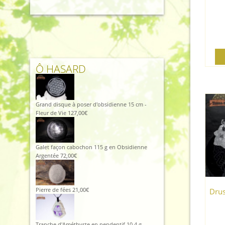
prix
prix
initial
actuel
était :
est :
96,00€.
86,00€.
Ô HASARD
Grand disque à poser d'obsidienne 15 cm -
Fleur de Vie
127,00
€
Galet façon cabochon 115 g en Obsidienne
Argentée
72,00
€
Pierre de fées
21,00
€
Drus
Tranche d'Améthyste en pendentif 10,4 g