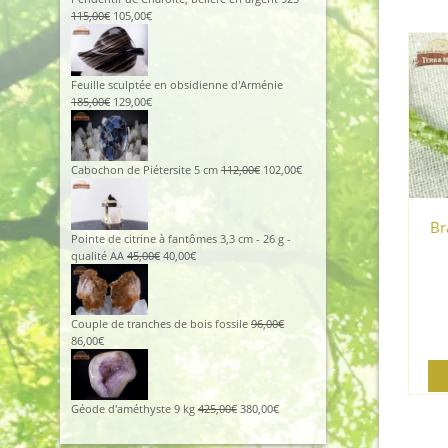
Le
Le
115,00
€
105,00
€
prix
prix
initial
actuel
était :
est :
115,00€.
105,00€.
Feuille sculptée en obsidienne d'Arménie
Le
Le
185,00
€
129,00
€
prix
prix
initial
actuel
était :
est :
185,00€.
129,00€.
Le
Le
Cabochon de Piétersite 5 cm
112,00
€
102,00
€
prix
prix
initial
actuel
était :
est :
Br
112,00€.
102,00€.
Pointe de citrine à fantômes 3,3 cm - 26 g -
Le
Le
qualité AA
45,00
€
40,00
€
prix
prix
initial
actuel
était :
est :
45,00€.
40,00€.
Couple de tranches de bois fossile
96,00
€
Le
Le
86,00
€
prix
prix
initial
actuel
était :
est :
96,00€.
86,00€.
Le
Le
Géode d'améthyste 9 kg
425,00
€
380,00
€
prix
prix
initial
actuel