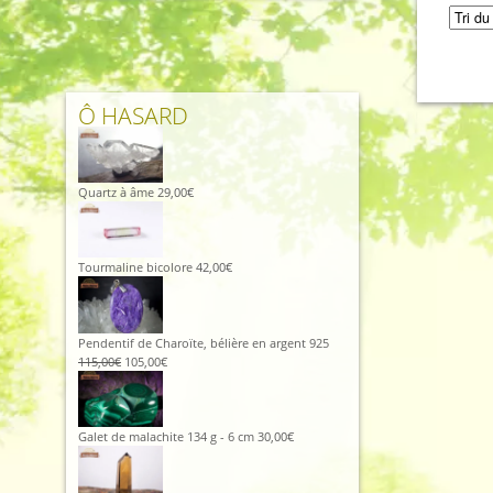
était :
est :
425,00€.
380,00€.
Ô HASARD
Quartz à âme
29,00
€
Tourmaline bicolore
42,00
€
Pendentif de Charoïte, bélière en argent 925
Le
Le
115,00
€
105,00
€
prix
prix
initial
actuel
était :
est :
115,00€.
105,00€.
Galet de malachite 134 g - 6 cm
30,00
€