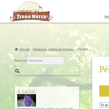
Aller
Aller
M
à
au
la
contenu
navigation
Accueil
Minéraux, pierres et cristaux
Péridot
Recherche
Pé
×
À SAISIR
Pendentif de Charoïte, bélière en argent 925