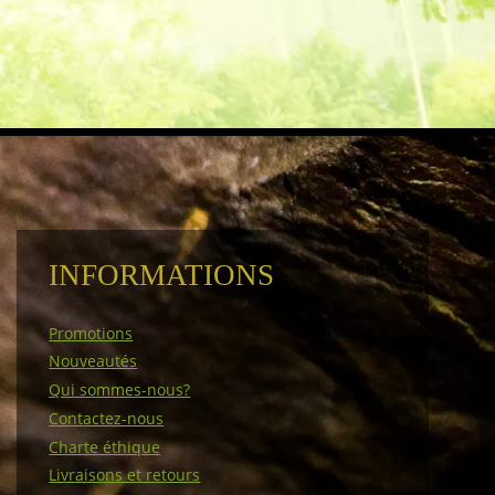
INFORMATIONS
Promotions
Nouveautés
Qui sommes-nous?
Contactez-nous
Charte éthique
Livraisons et retours