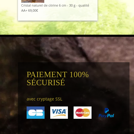
Cristal naturel de citrine 6 cm - 30 g - qualité
AA+
69,00
€
PAIEMENT 100%
SÉCURISÉ
avec cryptage SSL