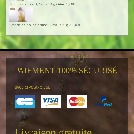
Pointe de citrine 4,2 cm - 39 g - AAA
75,00
€
Grande pointe de citrine 10 cm - 460 g
225,00
€
PAIEMENT 100% SÉCURISÉ
avec cryptage SSL
Livraison gratuite