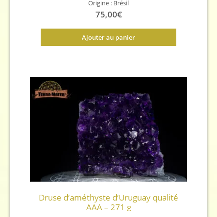
Origine : Brésil
75,00
€
Ajouter au panier
Druse d’améthyste d’Uruguay qualité
AAA – 271 g