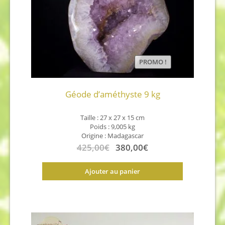
PROMO !
Géode d’améthyste 9 kg
Taille : 27 x 27 x 15 cm
Poids : 9,005 kg
Origine : Madagascar
425,00
€
380,00
€
Ajouter au panier