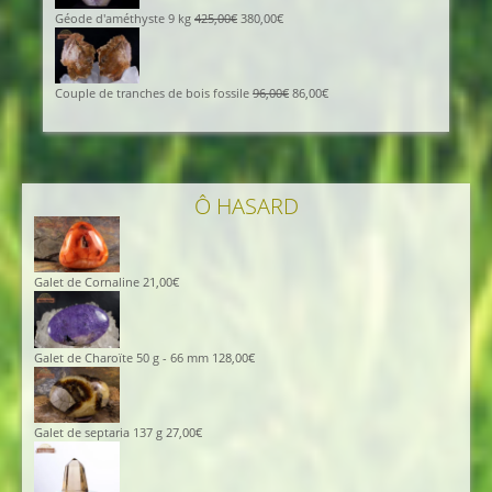
Géode d'améthyste 9 kg
425,00
€
380,00
€
Couple de tranches de bois fossile
96,00
€
86,00
€
Ô HASARD
Galet de Cornaline
21,00
€
Galet de Charoïte 50 g - 66 mm
128,00
€
Galet de septaria 137 g
27,00
€