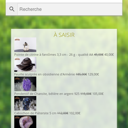
À SAISIR
Pointe de citrine à fantômes 3,3 cm - 26 g - qualité AA
45,00
€
40,00
€
Feuille sculptée en obsidienne d'Arménie
185,00
€
129,00
€
Pendentif de Charoïte, bélière en argent 925
115,00
€
105,00
€
Cabochon de Piétersite 5 cm
112,00
€
102,00
€