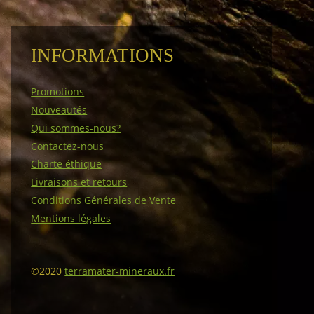
INFORMATIONS
Promotions
Nouveautés
Qui sommes-nous?
Contactez-nous
Charte éthique
Livraisons et retours
Conditions Générales de Vente
Mentions légales
©2020
terramater-mineraux.fr