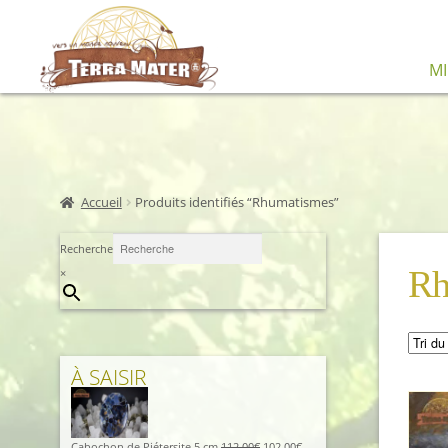
Aller
Aller
M
à
au
la
contenu
navigation
Accueil
Produits identifiés “Rhumatismes”
Recherche
Rh
×
À SAISIR
Le
Le
Cabochon de Piétersite 5 cm
112,00
€
102,00
€