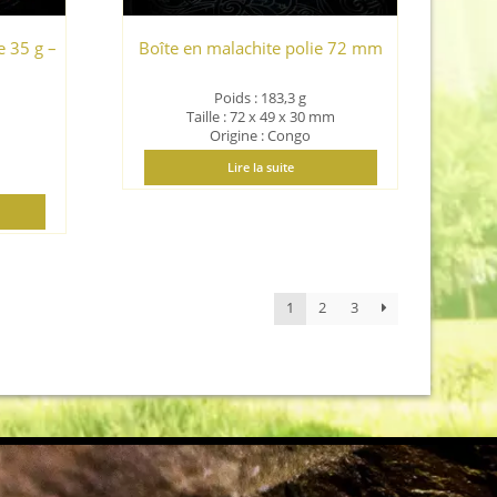
e 35 g –
Boîte en malachite polie 72 mm
Poids : 183,3 g
Taille : 72 x 49 x 30 mm
Origine : Congo
Lire la suite
1
2
3