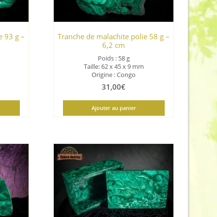
e 93 g –
Tranche de malachite polie 58 g –
6,2 cm
Poids : 58 g
Taille: 62 x 45 x 9 mm
Origine : Congo
31,00
€
Ajouter au panier