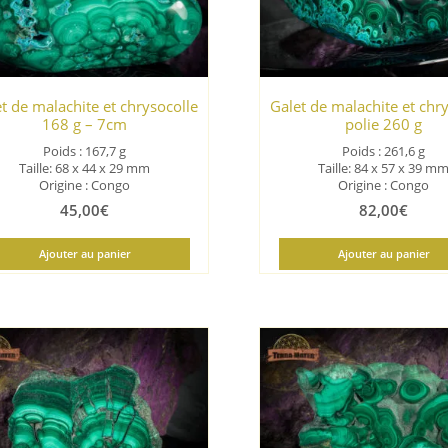
t de malachite et chrysocolle
Galet de malachite et chr
168 g – 7cm
polie 260 g
Poids : 167,7 g
Poids : 261,6 g
Taille: 68 x 44 x 29 mm
Taille: 84 x 57 x 39 m
Origine : Congo
Origine : Congo
45,00
€
82,00
€
Ajouter au panier
Ajouter au panier