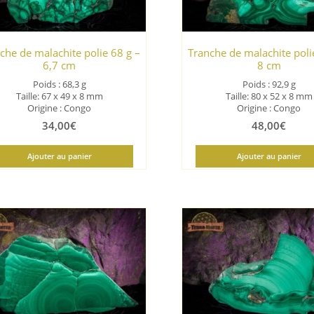
che de malachite polie 68 g –
Tranche de malachite poli
6,7 cm
8 cm
Poids : 68,3 g
Poids : 92,9 g
Taille: 67 x 49 x 8 mm
Taille: 80 x 52 x 8 mm
Origine : Congo
Origine : Congo
34,00
€
48,00
€
Ajouter au panier
Ajouter au panier