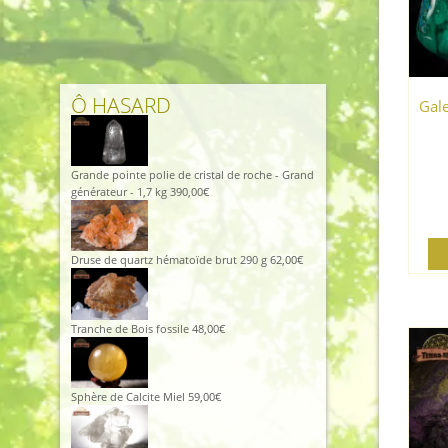
était :
est :
115,00€.
105,00€.
Ô HASARD
Gale
Grande pointe polie de cristal de roche - Grand
générateur - 1,7 kg
390,00
€
Druse de quartz hématoïde brut 290 g
62,00
€
Tranche de Bois fossile
48,00
€
Sphère de Calcite Miel
59,00
€