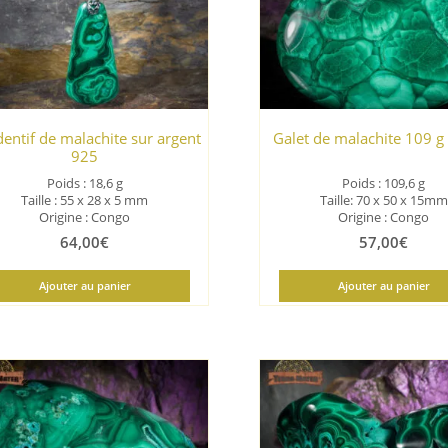
ancien
entif de malachite sur argent
Galet de malachite 109 g
925
Poids : 18,6 g
Poids : 109,6 g
Taille : 55 x 28 x 5 mm
Taille: 70 x 50 x 15mm
Origine : Congo
Origine : Congo
64,00
€
57,00
€
Ajouter au panier
Ajouter au panier