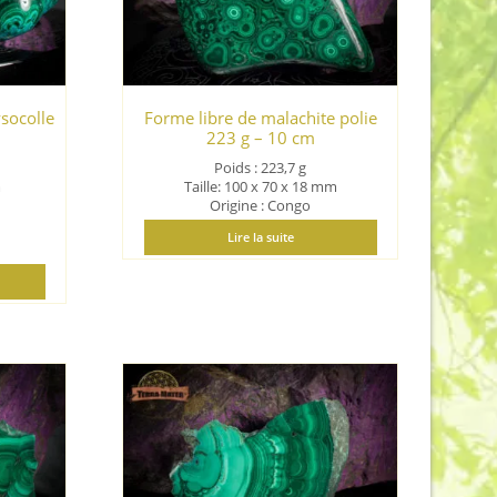
ysocolle
Forme libre de malachite polie
223 g – 10 cm
Poids : 223,7 g
m
Taille: 100 x 70 x 18 mm
Origine : Congo
Lire la suite