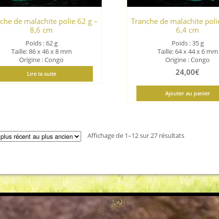
che de malachite polie 62 g –
Tranche de malachite poli
8,6 cm
6,4 cm
Poids : 62 g
Poids : 35 g
Taille: 86 x 46 x 8 mm
Taille: 64 x 44 x 6 mm
Origine : Congo
Origine : Congo
24,00
€
Lire la suite
Ajouter au panier
Trié
Affichage de 1–12 sur 27 résultats
du
plus
récent
au
plus
ancien