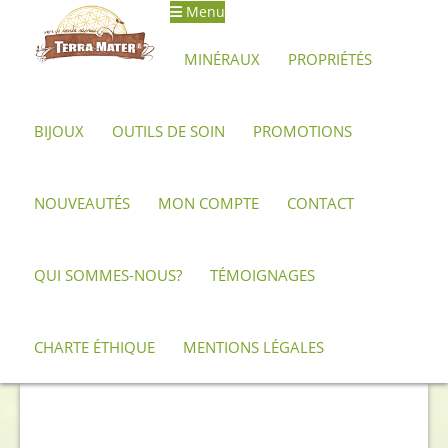
Menu
Aller
Aller
à
au
MINÉRAUX
PROPRIÉTÉS
la
contenu
navigation
BIJOUX
OUTILS DE SOIN
PROMOTIONS
Accueil
Archives
Forme libre de malachite polie 223 g – 10 cm
NOUVEAUTÉS
MON COMPTE
CONTACT
QUI SOMMES-NOUS?
TÉMOIGNAGES
CHARTE ÉTHIQUE
MENTIONS LÉGALES