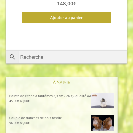
148,00
€
Ajouter au panier
À SAISIR
Pointe de citrine à fantômes 3,3 cm - 26 g - qualité AA
Le
Le
45,00
€
40,00
€
prix
prix
initial
actuel
était :
est :
Couple de tranches de bois fossile
45,00€.
40,00€.
Le
Le
96,00
€
86,00
€
prix
prix
initial
actuel