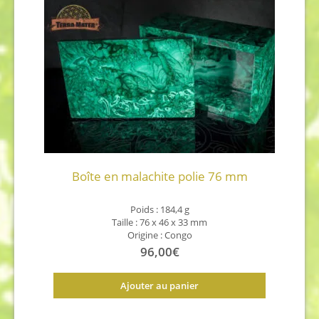
Boîte en malachite polie 76 mm
Poids : 184,4 g
Taille : 76 x 46 x 33 mm
Origine : Congo
96,00
€
Ajouter au panier