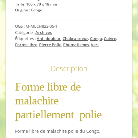
Taille: 100 x 70 x 18 mm
Origine : Congo
UGS :
M-MLCH822-06-1
Catégorie :
Archives
Étiquettes :
Anti douleur
,
Chakra coeur
,
Congo
,
Cuivre
,
Forme libre
,
Pierre Polie
,
Rhumatismes
,
Vert
Description
Forme libre de
malachite
partiellement polie
Forme libre de malachite polie du Congo.