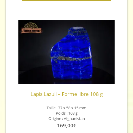
Lapis Lazuli – Forme libre 108 g
Taille : 77 x 58 x 15 mm
Poids : 108 g
Origine : Afghanistan
169,00
€