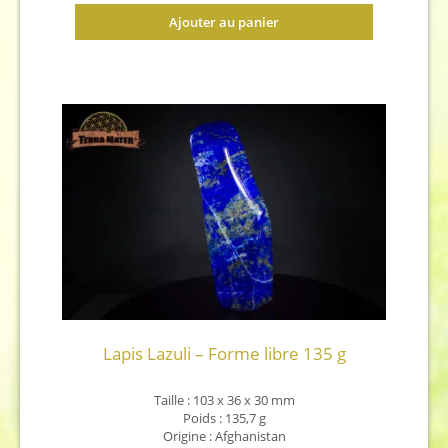
Ajouter au panier
Lapis Lazuli – Forme libre 135 g
Taille : 103 x 36 x 30 mm
Poids : 135,7 g
Origine : Afghanistan