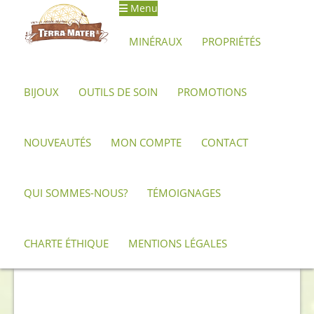
Menu
Aller
Aller
à
au
MINÉRAUX
PROPRIÉTÉS
la
contenu
navigation
BIJOUX
OUTILS DE SOIN
PROMOTIONS
Accueil
Bijoux et créations artisanales
Cabochons
Cabochon de Charoïte AAA – 5 cm
NOUVEAUTÉS
MON COMPTE
CONTACT
QUI SOMMES-NOUS?
TÉMOIGNAGES
CHARTE ÉTHIQUE
MENTIONS LÉGALES