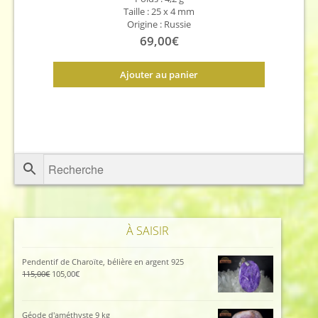
Taille : 25 x 4 mm
Origine : Russie
69,00
€
Ajouter au panier
À SAISIR
Pendentif de Charoïte, bélière en argent 925
Le
Le
115,00
€
105,00
€
prix
prix
initial
actuel
était :
est :
Géode d'améthyste 9 kg