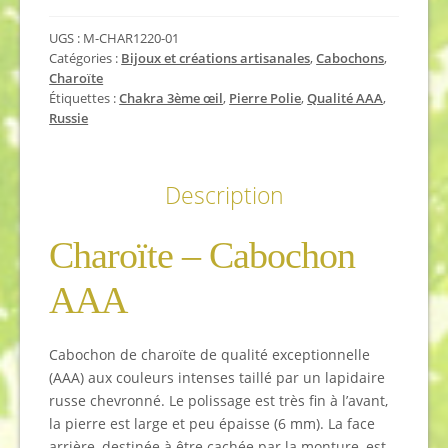
de
UGS :
M-CHAR1220-01
Charoïte
Catégories :
Bijoux et créations artisanales
,
Cabochons
,
AAA
Charoïte
-
Étiquettes :
Chakra 3ème œil
,
Pierre Polie
,
Qualité AAA
,
5
Russie
cm
Description
Charoïte – Cabochon
AAA
Cabochon de charoïte de qualité exceptionnelle
(AAA) aux couleurs intenses taillé par un lapidaire
russe chevronné. Le polissage est très fin à l’avant,
la pierre est large et peu épaisse (6 mm). La face
arrière, destinée à être cachée par la monture, est