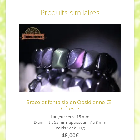
Produits similaires
Bracelet fantaisie en Obsidienne Œil
Céleste
Largeur : env. 15 mm
Diam. int. : 55 mm, épaisseur : 7 à 8 mm
Poids : 27 à 30 g
Origine de la pierre : Mexique
48,00
€