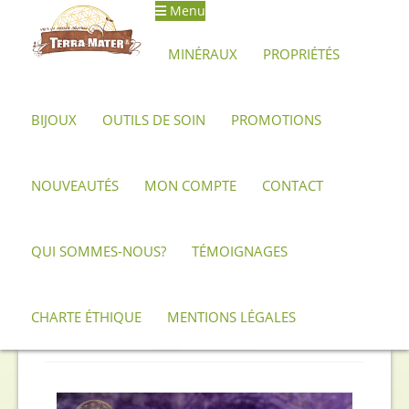
Menu
Aller
Aller
à
au
MINÉRAUX
PROPRIÉTÉS
la
contenu
navigation
BIJOUX
OUTILS DE SOIN
PROMOTIONS
Accueil
Produits identifiés “Russie”
NOUVEAUTÉS
MON COMPTE
CONTACT
Russie
QUI SOMMES-NOUS?
TÉMOIGNAGES
Trié
Affichage de 1–12 sur 30 résultats
du
CHARTE ÉTHIQUE
MENTIONS LÉGALES
plus
1
2
3
récent
au
plus
ancien