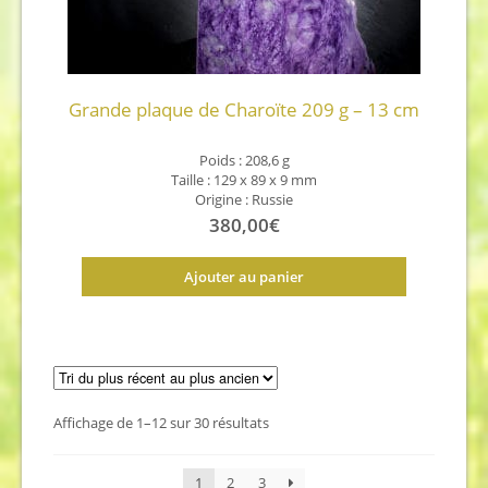
Grande plaque de Charoïte 209 g – 13 cm
Poids : 208,6 g
Taille : 129 x 89 x 9 mm
Origine : Russie
380,00
€
Ajouter au panier
Trié
Affichage de 1–12 sur 30 résultats
du
plus
1
2
3
récent