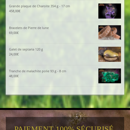
Grande plaque de Charoïte 354 g - 17 cm
458,00
€
Bracelets de Pierre de lune
69,00
€
Galet de septaria 120 g
24,00
€
Tranche de malachite polie 93 g - 8 cm
48,00
€
PAIEMENT 100% SÉCURISÉ