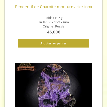
Pendentif de Charoïte monture acier inox
Poids : 11,6 g
Taille : 50 x 15 x 7 mm
Origine : Russie
46,00
€
Ajouter au panier