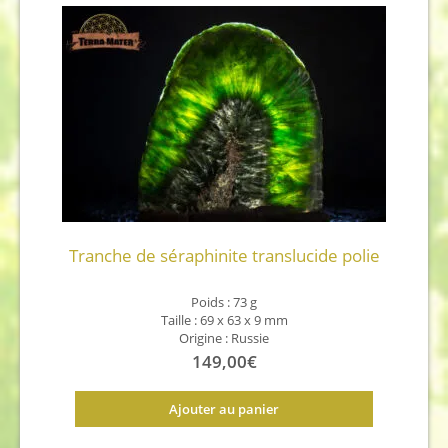
Tranche de séraphinite translucide polie
Poids : 73 g
Taille : 69 x 63 x 9 mm
Origine : Russie
149,00
€
Ajouter au panier