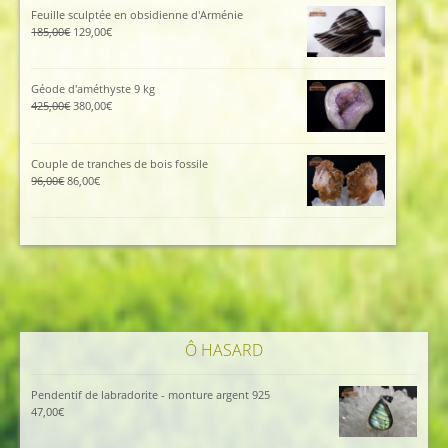
était :
est :
Feuille sculptée en obsidienne d'Arménie
112,00€.
102,00€.
Le
Le
185,00
€
129,00
€
prix
prix
initial
actuel
était :
est :
Géode d'améthyste 9 kg
185,00€.
129,00€.
Le
Le
425,00
€
380,00
€
prix
prix
initial
actuel
était :
est :
Couple de tranches de bois fossile
425,00€.
380,00€.
Le
Le
96,00
€
86,00
€
prix
prix
initial
actuel
était :
est :
96,00€.
86,00€.
Ô HASARD
Pendentif de labradorite - monture argent 925
47,00
€