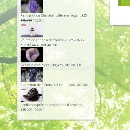
prix
prix
initial
actuel
était :
est :
96,00€.
86,00€.
Pendentif de Charoïte, bélière en argent 925
Le
Le
115,00
€
105,00
€
prix
prix
initial
actuel
était :
est :
115,00€.
105,00€.
Pointe de citrine à fantômes 3,3 cm - 26 g -
Le
Le
qualité AA
45,00
€
40,00
€
prix
prix
initial
actuel
était :
est :
45,00€.
40,00€.
Le
Le
Géode d'améthyste 9 kg
425,00
€
380,00
€
prix
prix
initial
actuel
était :
est :
425,00€.
380,00€.
Le
Le
Cabochon de Piétersite 5 cm
112,00
€
102,00
€
prix
prix
initial
actuel
était :
est :
112,00€.
102,00€.
Feuille sculptée en obsidienne d'Arménie
Le
Le
185,00
€
129,00
€
prix
prix
initial
actuel
était :
est :
185,00€.
129,00€.