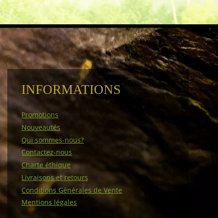
INFORMATIONS
Promotions
Nouveautés
Qui sommes-nous?
Contactez-nous
Charte éthique
Livraisons et retours
Conditions Générales de Vente
Mentions légales