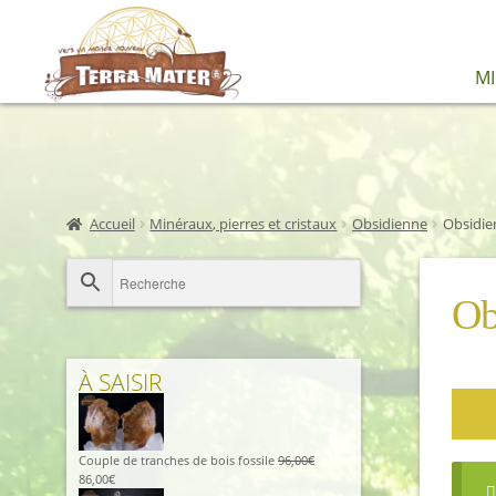
Aller
Aller
M
à
au
la
contenu
navigation
Accueil
Minéraux, pierres et cristaux
Obsidienne
Obsidie
Ob
À SAISIR
Couple de tranches de bois fossile
96,00
€
Le
Le
86,00
€