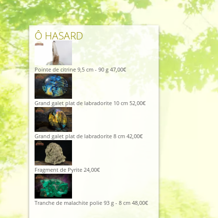
Ô HASARD
Pointe de citrine 9,5 cm - 90 g
47,00
€
Grand galet plat de labradorite 10 cm
52,00
€
Grand galet plat de labradorite 8 cm
42,00
€
Fragment de Pyrite
24,00
€
Tranche de malachite polie 93 g - 8 cm
48,00
€