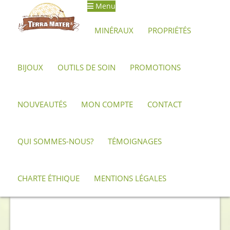
Menu
Aller
Aller
à
au
MINÉRAUX
PROPRIÉTÉS
la
contenu
navigation
BIJOUX
OUTILS DE SOIN
PROMOTIONS
Accueil
Minéraux, pierres et cristaux
Malachite
Tranche de
malachite polie 58 g – 6,2 cm
NOUVEAUTÉS
MON COMPTE
CONTACT
QUI SOMMES-NOUS?
TÉMOIGNAGES
CHARTE ÉTHIQUE
MENTIONS LÉGALES