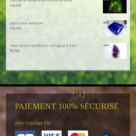
Tranche de séraphinite translucide polie
149,00
€
Lapis Lazuli semi poli
125,00
€
Petite druse d'améthyste d'Uruguay 9,5 cm
49,00
€
PAIEMENT 100% SÉCURISÉ
avec cryptage SSL