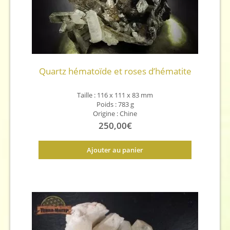
Quartz hématoïde et roses d’hématite
Taille :
116 x 111 x 83 mm
Poids : 783 g
Origine : Chine
250,00
€
Ajouter au panier