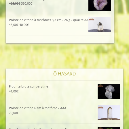
185,00€.
129,00€.
Le
Le
425,00
€
380,00
€
prix
prix
initial
actuel
était :
est :
Pointe de citrine à fantômes 3,3 cm - 26 g - qualité AA
425,00€.
380,00€.
Le
Le
45,00
€
40,00
€
prix
prix
initial
actuel
était :
est :
45,00€.
40,00€.
Ô HASARD
Fluorite brute sur barytine
41,00
€
Pointe de citrine 6 cm à fantôme - AAA
79,00
€