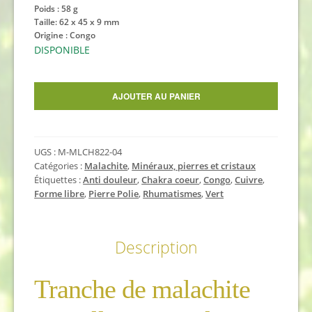
Poids : 58 g
Taille: 62 x 45 x 9 mm
Origine : Congo
DISPONIBLE
quantité
AJOUTER AU PANIER
de
Tranche
de
UGS :
M-MLCH822-04
malachite
Catégories :
Malachite
,
Minéraux, pierres et cristaux
polie
Étiquettes :
Anti douleur
,
Chakra coeur
,
Congo
,
Cuivre
,
58
Forme libre
,
Pierre Polie
,
Rhumatismes
,
Vert
g
-
6,2
Description
cm
Tranche de malachite