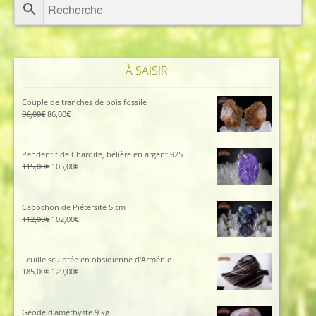
À SAISIR
Couple de tranches de bois fossile
Le
Le
96,00
€
86,00
€
prix
prix
initial
actuel
était :
est :
Pendentif de Charoïte, bélière en argent 925
96,00€.
86,00€.
Le
Le
115,00
€
105,00
€
prix
prix
initial
actuel
était :
est :
Cabochon de Piétersite 5 cm
115,00€.
105,00€.
Le
Le
112,00
€
102,00
€
prix
prix
initial
actuel
était :
est :
Feuille sculptée en obsidienne d'Arménie
112,00€.
102,00€.
Le
Le
185,00
€
129,00
€
prix
prix
initial
actuel
était :
est :
Géode d'améthyste 9 kg