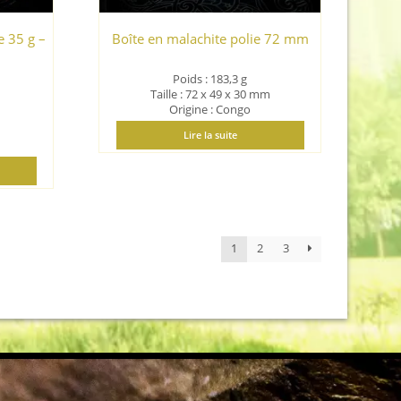
e 35 g –
Boîte en malachite polie 72 mm
Poids : 183,3 g
Taille : 72 x 49 x 30 mm
Origine : Congo
Lire la suite
1
2
3