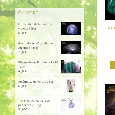
Ô HASARD
Forme libre de labradorite
Gale
violette 309 g
65,00
€
Grand Galet d'Obsidienne
Argentée 145 g
75,00
€
Plaque de de Fluorite polie 90 g
- 8 cm
49,00
€
Améthyste de Vera Cruz 05
60,00
€
Tranche d'Améthyste en
pendentif -10,9 g
34,00
€