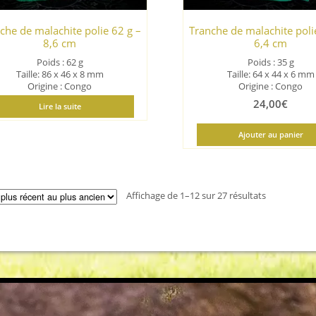
che de malachite polie 62 g –
Tranche de malachite poli
8,6 cm
6,4 cm
Poids : 62 g
Poids : 35 g
Taille: 86 x 46 x 8 mm
Taille: 64 x 44 x 6 mm
Origine : Congo
Origine : Congo
24,00
€
Lire la suite
Ajouter au panier
Trié
Affichage de 1–12 sur 27 résultats
du
plus
récent
au
plus
ancien