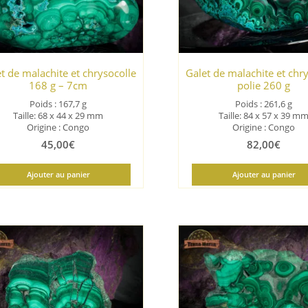
t de malachite et chrysocolle
Galet de malachite et chr
168 g – 7cm
polie 260 g
Poids : 167,7 g
Poids : 261,6 g
Taille: 68 x 44 x 29 mm
Taille: 84 x 57 x 39 m
Origine : Congo
Origine : Congo
45,00
€
82,00
€
Ajouter au panier
Ajouter au panier