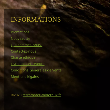
INFORMATIONS
Promotions
Nouveautés
Qui sommes-nous?
Contactez-nous
Charte éthique
Livraisons et retours
Conditions Générales de Vente
Mentions légales
©2020
terramater-mineraux.fr