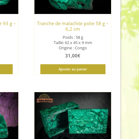
e 93 g –
Tranche de malachite polie 58 g –
6,2 cm
Poids : 58 g
Taille: 62 x 45 x 9 mm
Origine : Congo
31,00
€
Ajouter au panier