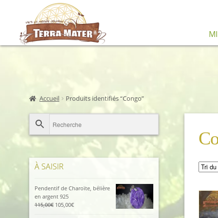
Aller
Aller
M
à
au
la
contenu
navigation
Accueil
Produits identifiés “Congo”
Co
À SAISIR
Pendentif de Charoïte, bélière
en argent 925
Le
Le
115,00
€
105,00
€
prix
prix