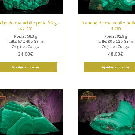
che de malachite polie 68 g –
Tranche de malachite poli
6,7 cm
8 cm
Poids : 68,3 g
Poids : 92,9 g
Taille: 67 x 49 x 8 mm
Taille: 80 x 52 x 8 mm
Origine : Congo
Origine : Congo
34,00
€
48,00
€
Ajouter au panier
Ajouter au panier