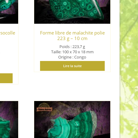
ysocolle
Forme libre de malachite polie
223 g – 10 cm
Poids : 223,7 g
m
Taille: 100 x 70 x 18 mm
Origine : Congo
Lire la suite