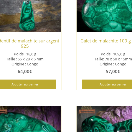
ancien
entif de malachite sur argent
Galet de malachite 109 g
925
Poids : 18,6 g
Poids : 109,6 g
Taille : 55 x 28 x 5 mm
Taille: 70 x 50 x 15mm
Origine : Congo
Origine : Congo
64,00
€
57,00
€
Ajouter au panier
Ajouter au panier