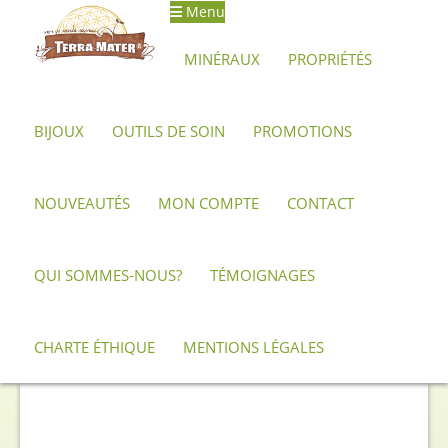
Menu
Aller
Aller
à
au
MINÉRAUX
PROPRIÉTÉS
la
contenu
navigation
BIJOUX
OUTILS DE SOIN
PROMOTIONS
Accueil
Bijoux et créations artisanales
Pendentifs
Pendentif
de Lapis Lazuli poli – Qualité AA
NOUVEAUTÉS
MON COMPTE
CONTACT
QUI SOMMES-NOUS?
TÉMOIGNAGES
CHARTE ÉTHIQUE
MENTIONS LÉGALES