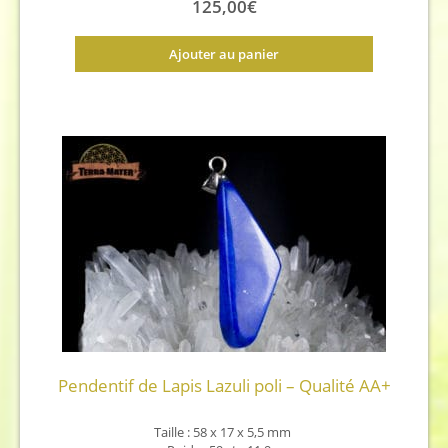
125,00
€
Ajouter au panier
Pendentif de Lapis Lazuli poli – Qualité AA+
Taille : 58 x 17 x 5,5
mm