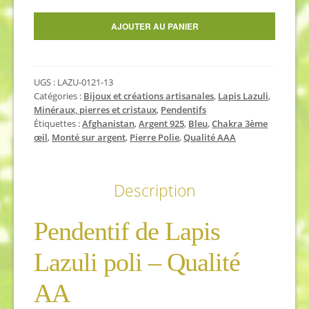
quantité
AJOUTER AU PANIER
de
Pendentif
de
UGS :
LAZU-0121-13
Lapis
Catégories :
Bijoux et créations artisanales
,
Lapis Lazuli
,
Lazuli
Minéraux, pierres et cristaux
,
Pendentifs
poli
Étiquettes :
Afghanistan
,
Argent 925
,
Bleu
,
Chakra 3ème
-
œil
,
Monté sur argent
,
Pierre Polie
,
Qualité AAA
Qualité
AA
Description
Pendentif de Lapis
Lazuli poli – Qualité
AA