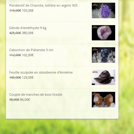
était :
est :
Pendentif de Charoïte, bélière en argent 925
45,00€.
40,00€.
Le
Le
115,00
€
105,00
€
prix
prix
initial
actuel
était :
est :
Géode d'améthyste 9 kg
115,00€.
105,00€.
Le
Le
425,00
€
380,00
€
prix
prix
initial
actuel
était :
est :
Cabochon de Piétersite 5 cm
425,00€.
380,00€.
Le
Le
112,00
€
102,00
€
prix
prix
initial
actuel
était :
est :
Feuille sculptée en obsidienne d'Arménie
112,00€.
102,00€.
Le
Le
185,00
€
129,00
€
prix
prix
initial
actuel
était :
est :
Couple de tranches de bois fossile
185,00€.
129,00€.
Le
Le
96,00
€
86,00
€
prix
prix
initial
actuel
était :
est :
96,00€.
86,00€.