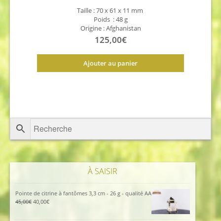
Taille : 70 x 61 x 11
mm
Poids : 48 g
Origine : Afghanistan
125,00
€
Ajouter au panier
À SAISIR
Pointe de citrine à fantômes 3,3 cm - 26 g - qualité AA
Le
Le
45,00
€
40,00
€
prix
prix
initial
actuel