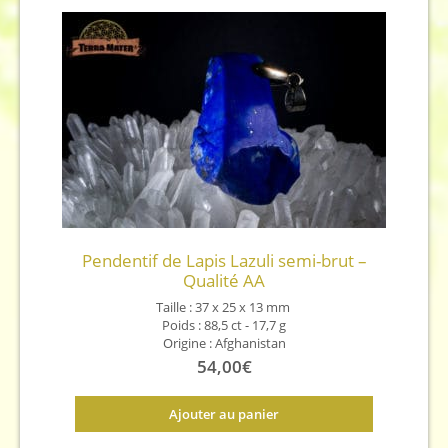
Pendentif de Lapis Lazuli semi-brut –
Qualité AA
Taille : 37 x 25 x 13
mm
Poids : 88,5 ct - 17,7 g
Origine : Afghanistan
54,00
€
Ajouter au panier