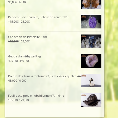
Le
Le
96,00
€
86,00
€
prix
prix
initial
actuel
était :
est :
Pendentif de Charoïte, bélière en argent 925
96,00€.
86,00€.
Le
Le
115,00
€
105,00
€
prix
prix
initial
actuel
était :
est :
Cabochon de Piétersite 5 cm
115,00€.
105,00€.
Le
Le
112,00
€
102,00
€
prix
prix
initial
actuel
était :
est :
Géode d'améthyste 9 kg
112,00€.
102,00€.
Le
Le
425,00
€
380,00
€
prix
prix
initial
actuel
était :
est :
Pointe de citrine à fantômes 3,3 cm - 26 g - qualité AA
425,00€.
380,00€.
Le
Le
45,00
€
40,00
€
prix
prix
initial
actuel
était :
est :
Feuille sculptée en obsidienne d'Arménie
45,00€.
40,00€.
Le
Le
185,00
€
129,00
€
prix
prix
initial
actuel
était :
est :
185,00€.
129,00€.