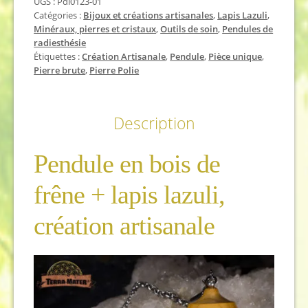
UGS :
Pdl0123-01
bois
Catégories :
Bijoux et créations artisanales
,
Lapis Lazuli
,
de
Minéraux, pierres et cristaux
,
Outils de soin
,
Pendules de
frêne
radiesthésie
et
Étiquettes :
Création Artisanale
,
Pendule
,
Pièce unique
,
lapis
Pierre brute
,
Pierre Polie
lazuli
Description
Pendule en bois de
frêne + lapis lazuli,
création artisanale