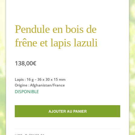
Pendule en bois de
frêne et lapis lazuli
138,00
€
Lapis : 16 g – 36 x 30 x 15 mm
Origine : Afghanistan/France
DISPONIBLE
quantité
AJOUTER AU PANIER
de
Pendule
en