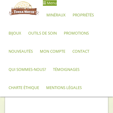
Menu
Aller
Aller
à
au
MINÉRAUX
PROPRIÉTÉS
la
contenu
navigation
BIJOUX
OUTILS DE SOIN
PROMOTIONS
Accueil
Outils de soin
Pendules de radiesthésie
Pendule en
bois de frêne et lapis lazuli
NOUVEAUTÉS
MON COMPTE
CONTACT
QUI SOMMES-NOUS?
TÉMOIGNAGES
CHARTE ÉTHIQUE
MENTIONS LÉGALES