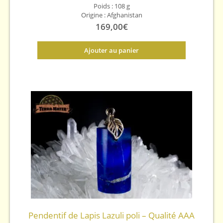
Poids : 108 g
Origine : Afghanistan
169,00
€
Ajouter au panier
Pendentif de Lapis Lazuli poli – Qualité AAA