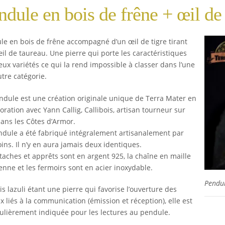
ndule en bois de frêne + œil de 
le en bois de frêne accompagné d’un œil de tigre tirant
œil de taureau. Une pierre qui porte les caractéristiques
eux variétés ce qui la rend impossible à classer dans l’une
utre catégorie.
ndule est une création originale unique de Terra Mater en
oration avec Yann Callig, Callibois, artisan tourneur sur
dans les Côtes d’Armor.
ndule a été fabriqué intégralement artisanalement par
ins. Il n’y en aura jamais deux identiques.
ttaches et apprêts sont en argent 925, la chaîne en maille
enne et les fermoirs sont en acier inoxydable.
Pendul
is lazuli étant une pierre qui favorise l’ouverture des
 liés à la communication (émission et réception), elle est
culièrement indiquée pour les lectures au pendule.