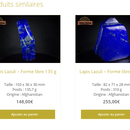
uits similaires
is Lazuli – Forme libre 135 g
Lapis Lazuli – Forme libr
Taille : 103 x 36 x 30 mm
Taille : 82 x 71 x 28 m
Poids : 135,7 g
Poids : 310 g
Origine : Afghanistan
Origine : Afghanistan
148,00
€
255,00
€
Ajouter au panier
Ajouter au panier