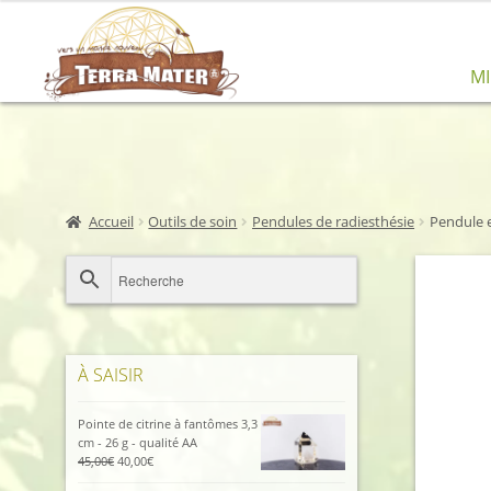
Aller
Aller
M
à
au
la
contenu
navigation
Accueil
Outils de soin
Pendules de radiesthésie
Pendule e
À SAISIR
Pointe de citrine à fantômes 3,3
cm - 26 g - qualité AA
Le
Le
45,00
€
40,00
€
prix
prix