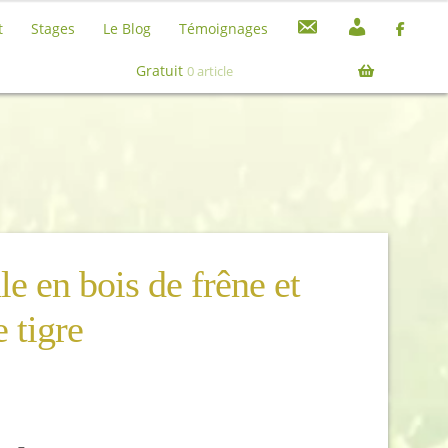
C
M
t
Stages
Le Blog
Témoignages
o
o
Recherche
Recherche
n
n
pour :
Gratuit
0 article
t
c
a
o
c
m
t
p
t
e
e en bois de frêne et
e tigre