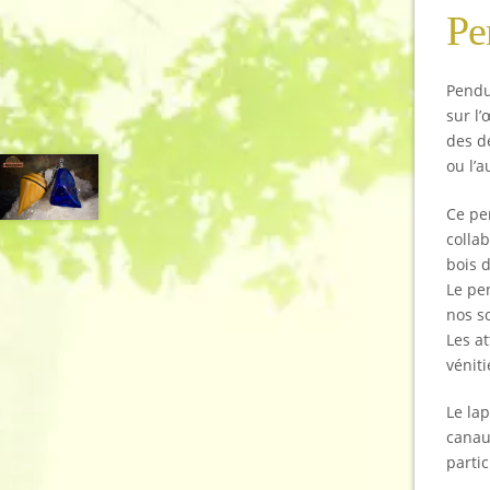
Pe
Pendu
sur l’
des d
ou l’a
Ce pe
collab
bois 
Le pe
nos so
Les a
véniti
Le lap
canaux
parti