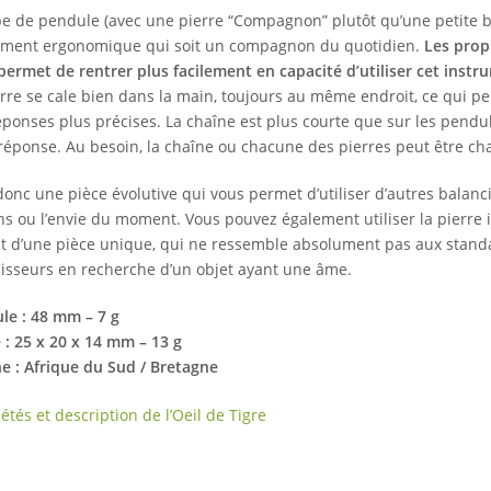
pe de pendule (avec une pierre “Compagnon” plutôt qu’une petite bo
ument ergonomique qui soit un compagnon du quotidien.
Les prop
permet de rentrer plus facilement en capacité d’utiliser cet instr
erre se cale bien dans la main, toujours au même endroit, ce qui p
éponses plus précises. La chaîne est plus courte que sur les pendul
 réponse. Au besoin, la chaîne ou chacune des pierres peut être ch
 donc une pièce évolutive qui vous permet d’utiliser d’autres balanc
ns ou l’envie du moment. Vous pouvez également utiliser la pierr
agit d’une pièce unique, qui ne ressemble absolument pas aux stand
isseurs en recherche d’un objet ayant une âme.
le : 48 mm – 7 g
 : 25 x 20 x 14 mm – 13 g
ne : Afrique du Sud / Bretagne
étés et description de l’Oeil de Tigre