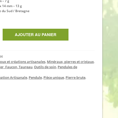
 – 7 g
 x 14 mm – 13 g
ue du Sud / Bretagne
AJOUTER AU PANIER
04
joux et créations artisanales
,
Minéraux, pierres et cristaux
,
 Fer, Faucon, Taureau
,
Outils de soin
,
Pendules de
éation Artisanale
,
Pendule
,
Pièce unique
,
Pierre brute
,