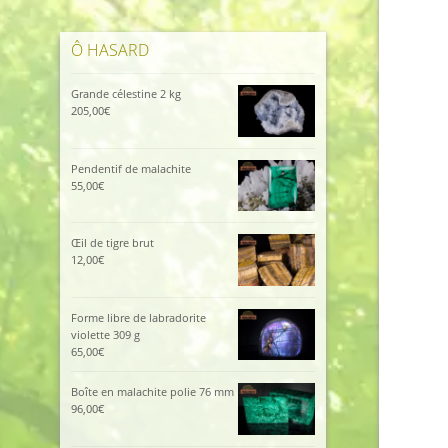
Ô HASARD
Grande célestine 2 kg
205,00
€
Pendentif de malachite
55,00
€
Œil de tigre brut
12,00
€
Forme libre de labradorite
violette 309 g
65,00
€
Boîte en malachite polie 76 mm
96,00
€