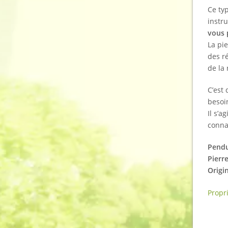
Ce ty
instr
vous 
La pi
des r
de la
C’est
besoi
Il s’
conna
Pendu
Pierre
Origi
Propri