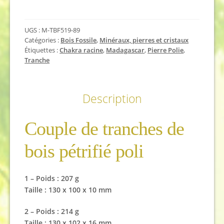
Couple
de
UGS :
M-TBF519-89
tranches
Catégories :
Bois Fossile
,
Minéraux, pierres et cristaux
de
Étiquettes :
Chakra racine
,
Madagascar
,
Pierre Polie
,
bois
Tranche
fossile
Description
Couple de tranches de
bois pétrifié poli
1 – Poids : 207 g
Taille : 130 x 100 x 10 mm
2 – Poids : 214 g
Taille : 130 x 102 x 16 mm