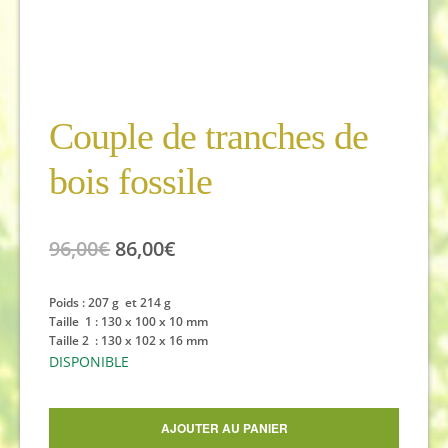
Couple de tranches de
bois fossile
Le
Le
96,00
€
86,00
€
prix
prix
Poids : 207 g et 214 g
initial
actuel
Taille 1 : 130 x 100 x 10 mm
était :
est :
Taille 2 : 130 x 102 x 16 mm
DISPONIBLE
96,00€.
86,00€.
quantité
AJOUTER AU PANIER
de