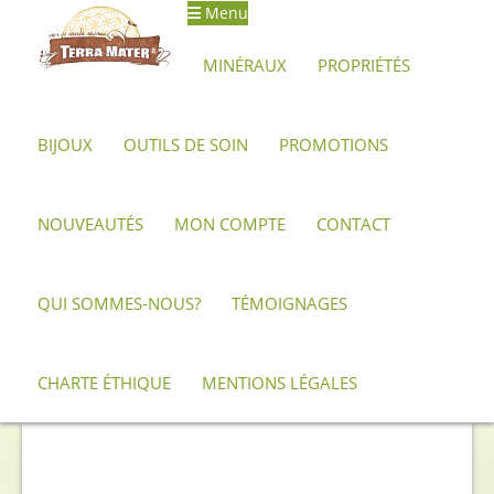
Menu
Aller
Aller
à
au
MINÉRAUX
PROPRIÉTÉS
la
contenu
navigation
BIJOUX
OUTILS DE SOIN
PROMOTIONS
Accueil
Minéraux, pierres et cristaux
Bois Fossile
Couple de
tranches de bois fossile
NOUVEAUTÉS
MON COMPTE
CONTACT
PROMO !
QUI SOMMES-NOUS?
TÉMOIGNAGES
CHARTE ÉTHIQUE
MENTIONS LÉGALES