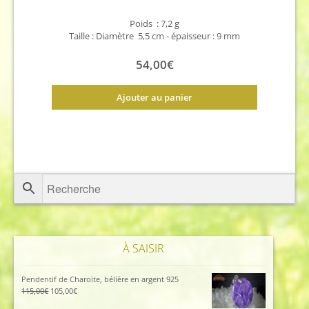
Poids : 7,2 g
Taille : Diamètre 5,5 cm - épaisseur : 9 mm
54,00
€
Ajouter au panier
À SAISIR
Pendentif de Charoïte, bélière en argent 925
Le
Le
115,00
€
105,00
€
prix
prix