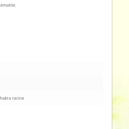
hématite.
chakra racine