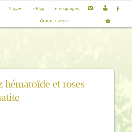
C
M
t
Stages
Le Blog
Témoignages
o
o
Recherche
Recherche
n
n
pour :
Gratuit
0 article
t
c
a
o
c
m
t
p
t
e
z hématoïde et roses
atite