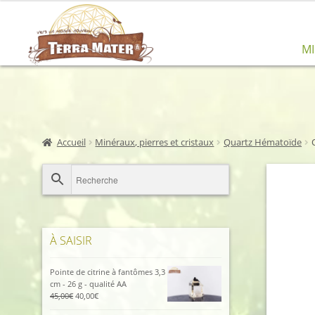
Aller
Aller
M
à
au
la
contenu
navigation
Accueil
Minéraux, pierres et cristaux
Quartz Hématoïde
À SAISIR
Pointe de citrine à fantômes 3,3
cm - 26 g - qualité AA
Le
Le
45,00
€
40,00
€
prix
prix