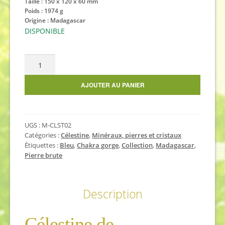
Taille : 150 x 120 x 60 mm
Poids : 1974 g
Origine : Madagascar
DISPONIBLE
quantité
de
Grande
AJOUTER AU PANIER
célestine
2
kg
UGS :
M-CLST02
Catégories :
Célestine
,
Minéraux, pierres et cristaux
Étiquettes :
Bleu
,
Chakra gorge
,
Collection
,
Madagascar
,
Pierre brute
Description
Célestine de