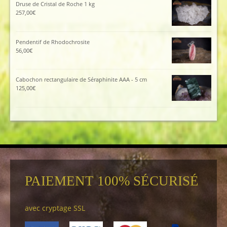
Druse de Cristal de Roche 1 kg
257,00
€
Pendentif de Rhodochrosite
56,00
€
Cabochon rectangulaire de Séraphinite AAA - 5 cm
125,00
€
PAIEMENT 100% SÉCURISÉ
avec cryptage SSL