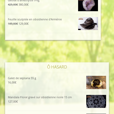
Géode d'améthyste 9 kg
112,00€.
102,00€.
Le
Le
425,00
€
380,00
€
prix
prix
initial
actuel
était :
est :
Feuille sculptée en obsidienne d'Arménie
425,00€.
380,00€.
Le
Le
185,00
€
129,00
€
prix
prix
initial
actuel
était :
est :
185,00€.
129,00€.
Ô HASARD
Galet de septaria 55 g
16,00
€
Mandala Floral gravé sur obsidienne noire 15 cm
127,00
€