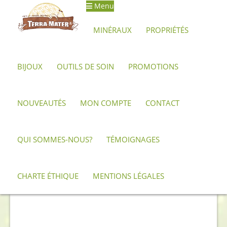
Menu
Aller
Aller
à
au
MINÉRAUX
PROPRIÉTÉS
la
contenu
navigation
BIJOUX
OUTILS DE SOIN
PROMOTIONS
Accueil
Minéraux, pierres et cristaux
Célestine
Grande
célestine 2 kg
NOUVEAUTÉS
MON COMPTE
CONTACT
QUI SOMMES-NOUS?
TÉMOIGNAGES
CHARTE ÉTHIQUE
MENTIONS LÉGALES