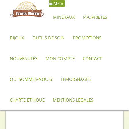
Menu
Aller
Aller
à
au
MINÉRAUX
PROPRIÉTÉS
la
contenu
navigation
BIJOUX
OUTILS DE SOIN
PROMOTIONS
Accueil
Minéraux, pierres et cristaux
Obsidienne
Obsidienne Midnight Lace
Grand cabochon d’obsidienne à
lamelles, Midnight Lace
NOUVEAUTÉS
MON COMPTE
CONTACT
QUI SOMMES-NOUS?
TÉMOIGNAGES
CHARTE ÉTHIQUE
MENTIONS LÉGALES