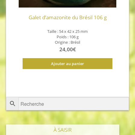
Galet d’amazonite du Brésil 106 g
Taille : 54 x 42 x 25 mm
Poids : 106 g
Origine : Brésil
24,00
€
Ajouter au panier
À SAISIR