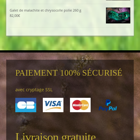
Galet de malachite et chrysocolle polie 260 g
82,00
€
PAIEMENT 100% SÉCURISÉ
avec cryptage SSL
Livraison gratuite