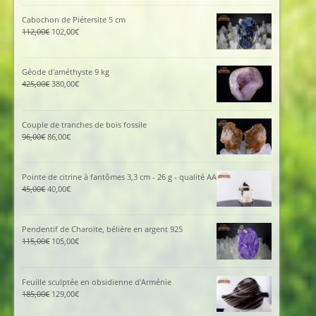
Cabochon de Piétersite 5 cm
Le
Le
112,00
€
102,00
€
prix
prix
initial
actuel
était :
est :
Géode d'améthyste 9 kg
112,00€.
102,00€.
Le
Le
425,00
€
380,00
€
prix
prix
initial
actuel
était :
est :
Couple de tranches de bois fossile
425,00€.
380,00€.
Le
Le
96,00
€
86,00
€
prix
prix
initial
actuel
était :
est :
Pointe de citrine à fantômes 3,3 cm - 26 g - qualité AA
96,00€.
86,00€.
Le
Le
45,00
€
40,00
€
prix
prix
initial
actuel
était :
est :
Pendentif de Charoïte, bélière en argent 925
45,00€.
40,00€.
Le
Le
115,00
€
105,00
€
prix
prix
initial
actuel
était :
est :
Feuille sculptée en obsidienne d'Arménie
115,00€.
105,00€.
Le
Le
185,00
€
129,00
€
prix
prix