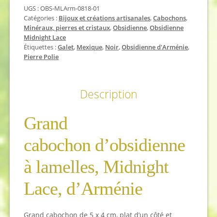
à
UGS :
OBS-MLArm-0818-01
lamelles,
Catégories :
Bijoux et créations artisanales
,
Cabochons
,
Midnight
Minéraux, pierres et cristaux
,
Obsidienne
,
Obsidienne
Lace
Midnight Lace
Étiquettes :
Galet
,
Mexique
,
Noir
,
Obsidienne d'Arménie
,
Pierre Polie
Description
Grand
cabochon d’obsidienne
à lamelles, Midnight
Lace, d’Arménie
Grand cabochon de 5 x 4 cm, plat d’un côté et