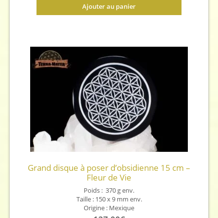
Ajouter au panier
Grand disque à poser d’obsidienne 15 cm –
Fleur de Vie
Poids : 370 g env.
Taille : 150 x 9 mm env.
Origine : Mexique