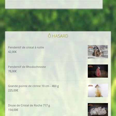
initial
actuel
était :
est :
185,00€.
129,00€.
Ô HASARD
Pendentif de cristal à rutile
42,00
€
Pendentif de Rhodochrosite
78,00
€
Grande pointe de citrine 10 cm - 460 g
225,00
€
Druse de Cristal de Roche 717 g
154,00
€