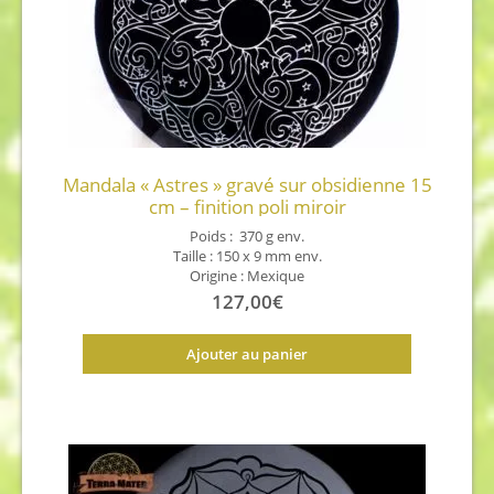
Mandala « Astres » gravé sur obsidienne 15
cm – finition poli miroir
Poids : 370 g env.
Taille : 150 x 9 mm env.
Origine : Mexique
127,00
€
Ajouter au panier