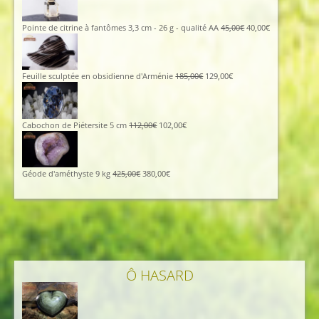
initial
actuel
était :
est :
96,00€.
86,00€.
Le
Le
Pointe de citrine à fantômes 3,3 cm - 26 g - qualité AA
45,00
€
40,00
€
prix
prix
initial
actuel
était :
est :
45,00€.
40,00€.
Le
Le
Feuille sculptée en obsidienne d'Arménie
185,00
€
129,00
€
prix
prix
initial
actuel
était :
est :
185,00€.
129,00€.
Le
Le
Cabochon de Piétersite 5 cm
112,00
€
102,00
€
prix
prix
initial
actuel
était :
est :
112,00€.
102,00€.
Le
Le
Géode d'améthyste 9 kg
425,00
€
380,00
€
prix
prix
initial
actuel
était :
est :
425,00€.
380,00€.
Ô HASARD