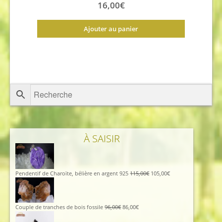
16,00
€
Ajouter au panier
À SAISIR
Le
Le
Pendentif de Charoïte, bélière en argent 925
115,00
€
105,00
€
prix
prix
initial
actuel
était :
est :
115,00€.
105,00€.
Le
Le
Couple de tranches de bois fossile
96,00
€
86,00
€
prix
prix