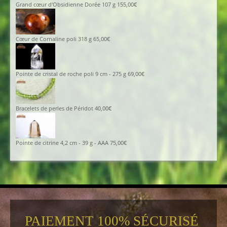
Grand cœur d'Obsidienne Dorée 107 g
155,00
€
Cœur de Cornaline poli 318 g
65,00
€
Pointe de cristal de roche poli 9 cm - 275 g
69,00
€
Bracelets de perles de Péridot
40,00
€
Pointe de citrine 4,2 cm - 39 g - AAA
75,00
€
PAIEMENT 100% SÉCURISÉ