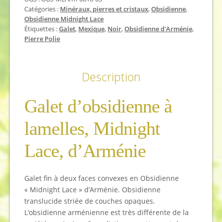
Midnight
Catégories :
Minéraux, pierres et cristaux
,
Obsidienne
,
Lace
Obsidienne Midnight Lace
Étiquettes :
Galet
,
Mexique
,
Noir
,
Obsidienne d'Arménie
,
Pierre Polie
Description
Galet d’obsidienne à
lamelles, Midnight
Lace, d’Arménie
Galet fin à deux faces convexes en Obsidienne
« Midnight Lace » d’Arménie. Obsidienne
translucide striée de couches opaques.
L’obsidienne arménienne est très différente de la