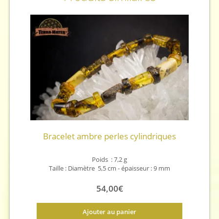
Bracelet ambre perles cylindriques
Poids : 7,2 g
Taille : Diamètre 5,5 cm - épaisseur : 9 mm
54,00
€
Ajouter au panier