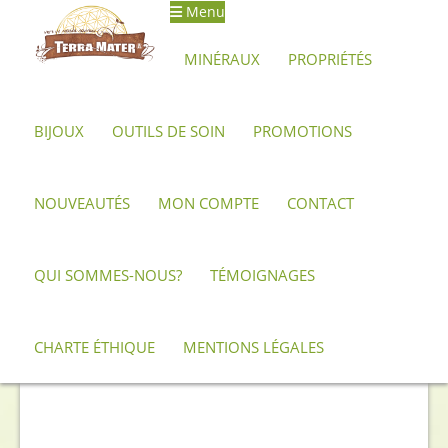
Menu
Aller
Aller
à
au
MINÉRAUX
PROPRIÉTÉS
la
contenu
navigation
BIJOUX
OUTILS DE SOIN
PROMOTIONS
Accueil
Minéraux, pierres et cristaux
Obsidienne
Obsidienne Midnight Lace
Galet d’obsidienne à lamelles, Midnight
Lace
NOUVEAUTÉS
MON COMPTE
CONTACT
QUI SOMMES-NOUS?
TÉMOIGNAGES
CHARTE ÉTHIQUE
MENTIONS LÉGALES