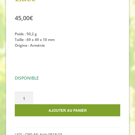
45,00
€
Poids : 50,2 g
Taille : 69 x 49 x 10 mm
Origine : Arménie
DISPONIBLE
quantité
de
Galet
AJOUTER AU PANIER
d'obsidienne
à
lamelles,
UGS :
OBS-MLArm-0818-03