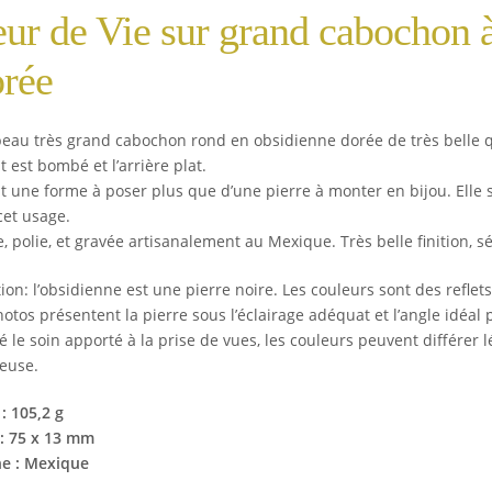
eur de Vie sur grand cabochon 
rée
beau très grand cabochon rond en obsidienne dorée de très belle qu
t est bombé et l’arrière plat.
agit une forme à poser plus que d’une pierre à monter en bijou. Elle
cet usage.
e, polie, et gravée artisanalement au Mexique. Très belle finition, s
ion: l’obsidienne est une pierre noire. Les couleurs sont des reflets
otos présentent la pierre sous l’éclairage adéquat et l’angle idéal 
é le soin apporté à la prise de vues, les couleurs peuvent différe
euse.
: 105,2 g
 : 75 x 13 mm
ne : Mexique