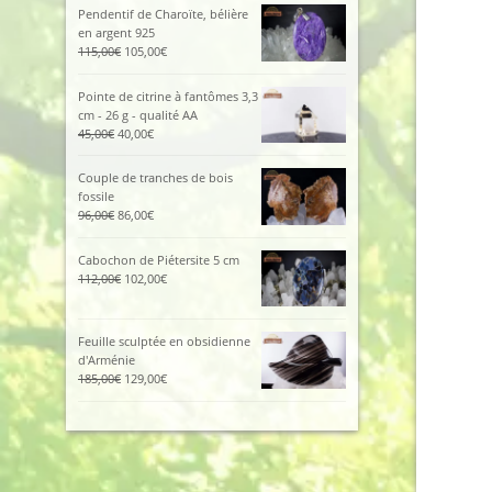
était :
est :
Pendentif de Charoïte, bélière
425,00€.
380,00€.
en argent 925
Le
Le
115,00
€
105,00
€
prix
prix
initial
actuel
Pointe de citrine à fantômes 3,3
était :
est :
cm - 26 g - qualité AA
115,00€.
105,00€.
Le
Le
45,00
€
40,00
€
prix
prix
initial
actuel
Couple de tranches de bois
était :
est :
fossile
45,00€.
40,00€.
Le
Le
96,00
€
86,00
€
prix
prix
initial
actuel
Cabochon de Piétersite 5 cm
était :
est :
Le
Le
112,00
€
102,00
€
96,00€.
86,00€.
prix
prix
initial
actuel
était :
est :
Feuille sculptée en obsidienne
112,00€.
102,00€.
d'Arménie
Le
Le
185,00
€
129,00
€
prix
prix
initial
actuel
était :
est :
185,00€.
129,00€.