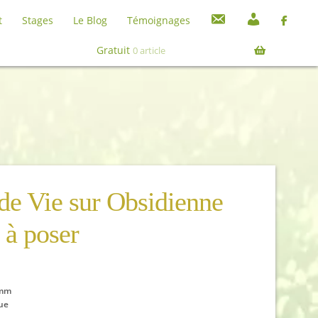
C
M
t
Stages
Le Blog
Témoignages
o
o
Recherche
Recherche
n
n
pour :
Gratuit
0 article
t
c
a
o
c
m
t
p
t
e
 de Vie sur Obsidienne
 à poser
 mm
ue