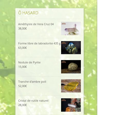
Ô HASARD
Améthyste de Vera Cruz 04
38,00
€
Forme libre de labradorite 435 g
63,00
€
Nodule de Pyrite
15,00
€
Tranche d'ambre poli
52,00
€
Cristal de rutile naturel
28,00
€