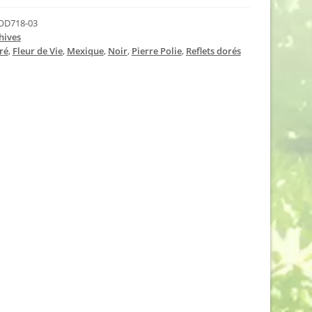
OD718-03
hives
ré
,
Fleur de Vie
,
Mexique
,
Noir
,
Pierre Polie
,
Reflets dorés