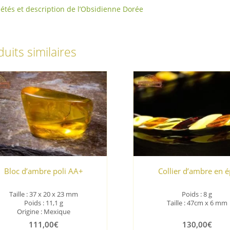
iétés et description de l’Obsidienne Dorée
uits similaires
Bloc d’ambre poli AA+
Collier d’ambre en é
Taille : 37 x 20 x 23 mm
Poids : 8 g
Poids : 11,1 g
Taille : 47cm x 6 mm
Origine : Mexique
111,00
€
130,00
€