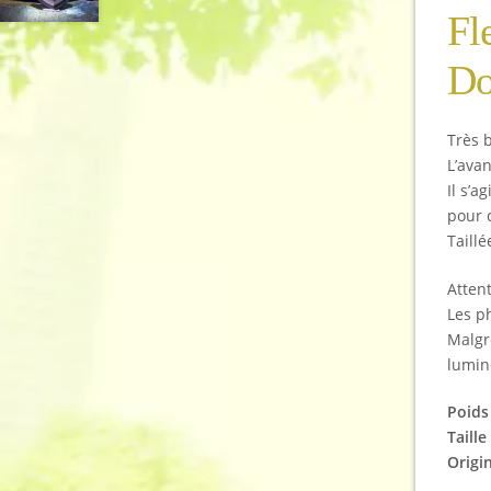
Fl
Do
Très 
L’avan
Il s’
pour 
Taillé
Attent
Les ph
Malgr
lumin
Poids 
Taille
Origi