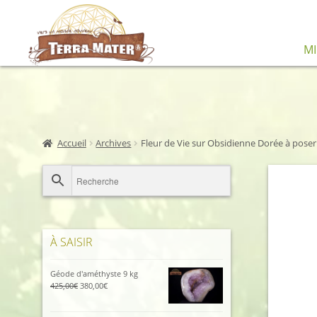
Aller
Aller
M
à
au
la
contenu
navigation
Accueil
Archives
Fleur de Vie sur Obsidienne Dorée à poser
À SAISIR
Géode d'améthyste 9 kg
Le
Le
425,00
€
380,00
€
prix
prix
initial
actuel