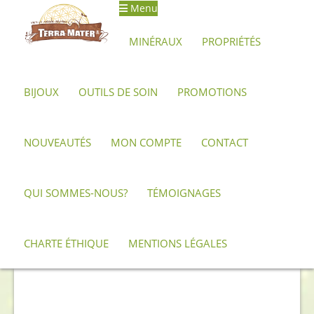
Menu
Aller
Aller
à
au
MINÉRAUX
PROPRIÉTÉS
la
contenu
navigation
BIJOUX
OUTILS DE SOIN
PROMOTIONS
Accueil
Archives
Cœur d’Obsidienne Œil Céleste AAA+
NOUVEAUTÉS
MON COMPTE
CONTACT
QUI SOMMES-NOUS?
TÉMOIGNAGES
CHARTE ÉTHIQUE
MENTIONS LÉGALES