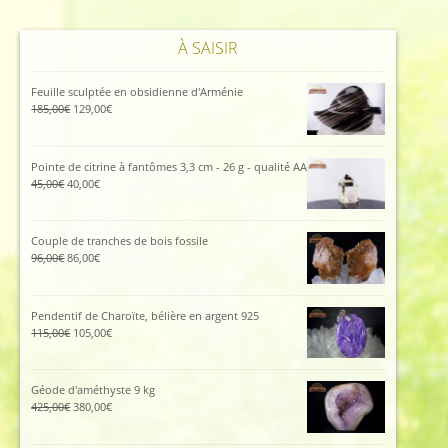
À SAISIR
Feuille sculptée en obsidienne d'Arménie
Le
Le
185,00
€
129,00
€
prix
prix
initial
actuel
était :
est :
Pointe de citrine à fantômes 3,3 cm - 26 g - qualité AA
185,00€.
129,00€.
Le
Le
45,00
€
40,00
€
prix
prix
initial
actuel
était :
est :
Couple de tranches de bois fossile
45,00€.
40,00€.
Le
Le
96,00
€
86,00
€
prix
prix
initial
actuel
était :
est :
Pendentif de Charoïte, bélière en argent 925
96,00€.
86,00€.
Le
Le
115,00
€
105,00
€
prix
prix
initial
actuel
était :
est :
Géode d'améthyste 9 kg
115,00€.
105,00€.
Le
Le
425,00
€
380,00
€
prix
prix
initial
actuel