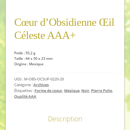
Cœur d’Obsidienne Œil
Céleste AAA+
Poids : 55,2 g
Taille : 44 x 50 x 23 mm
Origine : Mexique
UGS :
M-OBS-OCSUP-0220-20
Catégorie :
Archives
Étiquettes :
Forme de coeur
,
Mexique
,
Noir
,
Pierre Polie
,
Qualité AAA
Description