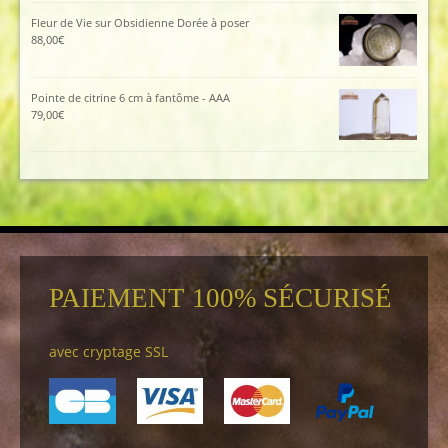
Fleur de Vie sur Obsidienne Dorée à poser
88,00
€
Pointe de citrine 6 cm à fantôme - AAA
79,00
€
PAIEMENT 100% SÉCURISÉ
avec cryptage SSL